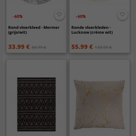
-60%
-60%
Rond vloerkleed - Mermer
Ronde vloerkleden -
(grijs/wit)
Lucknow (crème wit)
33.99 €
55.99 €
84.99 €
139.99 €