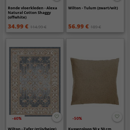
Ronde vloerkleden - Alexa
Wilton - Tulum (zwart/wit)
Natural Cotton Shaggy
(offwhite)
34.99 €
56.99 €
114.99 €
189 €
-60%
-50%
Wilton - Zafer (grijs/beige)
Kussensloop 50 x 50 cm