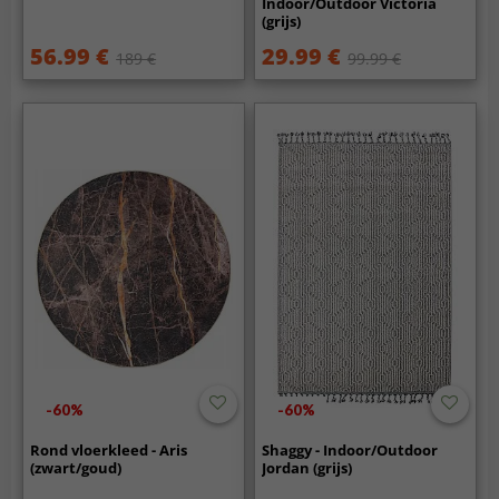
Indoor/Outdoor Victoria
(grijs)
56.99 €
29.99 €
189 €
99.99 €
-60%
-60%
Rond vloerkleed - Aris
Shaggy - Indoor/Outdoor
(zwart/goud)
Jordan (grijs)