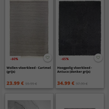
-60%
-65%
Wollen-vloerkleed - Cartmel
Hoogpolig vloerkleed -
(grijs)
Antuco (donker grijs)
23.99 €
34.99 €
59.99 €
97.99 €