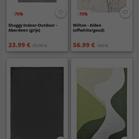
-70%
-70%
Shaggy Indoor-Outdoor -
Wilton - Alden
Aberdeen (grijs)
(offwhite/goud)
23.99 €
56.99 €
79.99 €
189 €