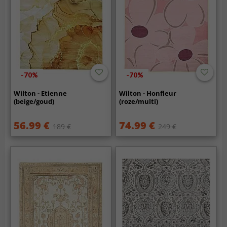
-70%
-70%
Wilton - Etienne
Wilton - Honfleur
(beige/goud)
(roze/multi)
56.99 €
74.99 €
189 €
249 €