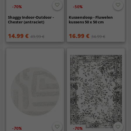
-70%
-50%
Shaggy Indoor-Outdoor -
Kussensloop - Fluwelen
Chester (antraciet)
kussens 50 x 50 cm
14.99 €
16.99 €
49.99 €
34.99 €
-70%
-70%