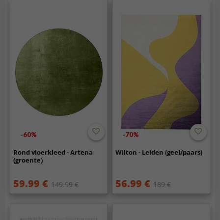
-60%
-70%
Rond vloerkleed - Artena
Wilton - Leiden (geel/paars)
(groente)
59.99 €
56.99 €
149.99 €
189 €