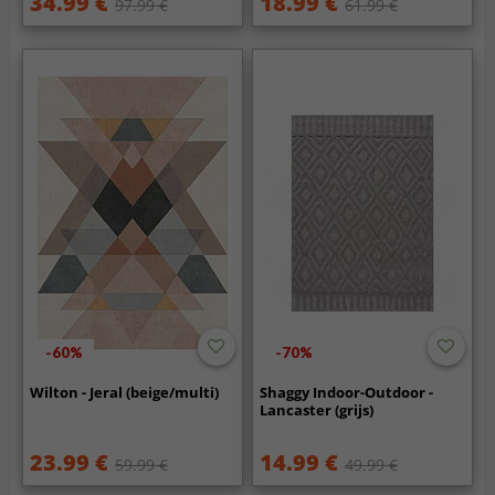
34.99 €
18.99 €
97.99 €
61.99 €
-60%
-70%
Wilton - Jeral (beige/multi)
Shaggy Indoor-Outdoor -
Lancaster (grijs)
23.99 €
14.99 €
59.99 €
49.99 €