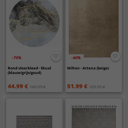
-70%
-60%
Rond vloerkleed - Ekual
Wilton - Artena (beige)
(blauw/grijs/goud)
44.99 €
51.99 €
149.99 €
129.99 €