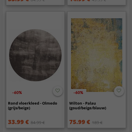
-60%
-60%
Rond vloerkleed - Olmedo
Wilton - Palau
(grijs/beige)
(goud/beige/blauw)
33.99 €
75.99 €
84.99 €
189 €