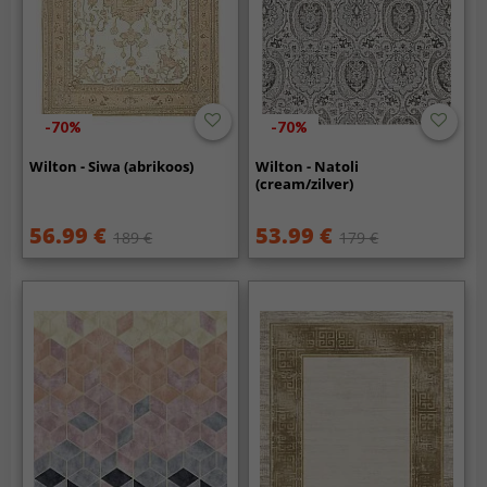
-70%
-70%
Wilton - Siwa (abrikoos)
Wilton - Natoli
(cream/zilver)
56.99 €
53.99 €
189 €
179 €