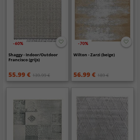
-60%
-70%
Shaggy - Indoor/Outdoor
Wilton - Zarzi (beige)
Francisco (grijs)
55.99 €
56.99 €
139.99 €
189 €