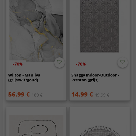
-70%
-70%
Wilton - Manilva
Shaggy Indoor-Outdoor -
(grijs/wit/goud)
Preston (grijs)
56.99 €
14.99 €
189 €
49.99 €