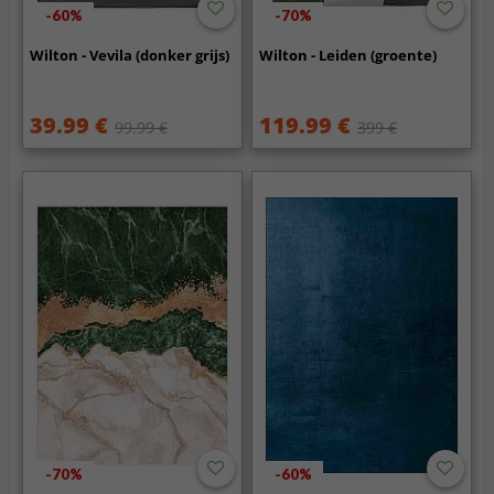
-60%
-70%
Wilton - Vevila (donker grijs)
Wilton - Leiden (groente)
39.99 €
119.99 €
99.99 €
399 €
-70%
-60%