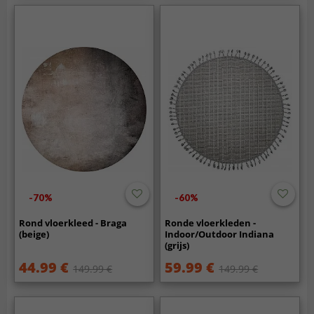
-70%
-60%
Rond vloerkleed - Braga
Ronde vloerkleden -
(beige)
Indoor/Outdoor Indiana
(grijs)
44.99 €
59.99 €
149.99 €
149.99 €