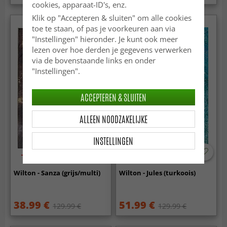
cookies, apparaat-ID's, enz.
Klik op "Accepteren & sluiten" om alle cookies
toe te staan, of pas je voorkeuren aan via
"Instellingen" hieronder. Je kunt ook meer
lezen over hoe derden je gegevens verwerken
via de bovenstaande links en onder
"Instellingen".
ACCEPTEREN & SLUITEN
ALLEEN NOODZAKELIJKE
INSTELLINGEN
-70%
-60%
Wilton - Sanza (grijs/multi)
Wilton - Jules (turkoois)
38.99 €
51.99 €
129.99 €
129.99 €