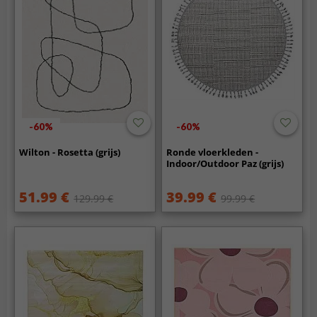
-60%
-60%
Wilton - Rosetta (grijs)
Ronde vloerkleden -
Indoor/Outdoor Paz (grijs)
51.99 €
39.99 €
129.99 €
99.99 €