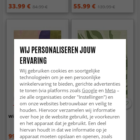
33.99 €
55.99 €
84.99 €
139.99 €
WIJ PERSONALISEREN JOUW
ERVARING
Wij gebruiken cookies en soortgelijke
technologieën om je een persoonlijke
winkelervaring te bieden, gerichte advertenties
te tonen (via platforms zoals
Google
en
Meta
–
zie alle organisaties onder "Instellingen") en
om onze websites betrouwbaar en veilig te
-50%
-70%
houden. Hiervoor verzamelen wij informatie
over hoe je de website gebruikt, je voorkeuren
Wilton - Kalami (roze/multi)
Wilton - Mudgee
(groen/multi)
en het apparaat dat je gebruikt. Een deel
hiervan houdt in dat we informatie op je
99.99 €
74.99 €
apparaat moeten opslaan en openen, zoals
189 €
249 €