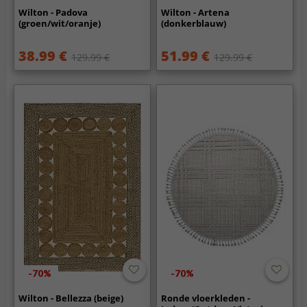
Wilton - Padova
Wilton - Artena
(groen/wit/oranje)
(donkerblauw)
38.99 €
51.99 €
129.99 €
129.99 €
-70%
-70%
Wilton - Bellezza (beige)
Ronde vloerkleden -