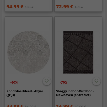
94.99 €
72.99 €
189 €
169 €
-60%
-70%
Rond vloerkleed - Abyar
Shaggy Indoor-Outdoor -
(grijs)
Newhaven (antraciet)
33.99 €
14.99 €
84.99 €
49.99 €