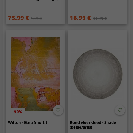
75.99 €
16.99 €
189 €
34.99 €
-50%
Wilton - Etna (multi)
Rond vloerkleed - Shade
(beige/grijs)