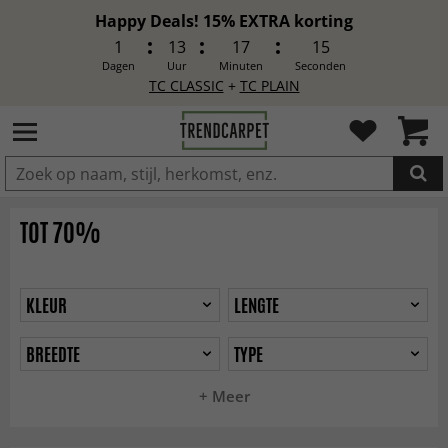
Happy Deals! 15% EXTRA korting
1
13
17
13
Dagen
Uur
Minuten
Seconden
TC CLASSIC
+
TC PLAIN
IN DE WINKELWAGEN GELEGD
TOT 70%
KLEUR
LENGTE
BREEDTE
TYPE
+ Meer