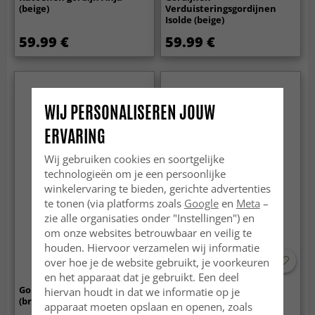
(beige)
Verduisteringsgordijnen
Isolde (beige)
59.99 €
59.99 €
WIJ PERSONALISEREN JOUW
ERVARING
Wij gebruiken cookies en soortgelijke
technologieën om je een persoonlijke
winkelervaring te bieden, gerichte advertenties
te tonen (via platforms zoals
Google
en
Meta
–
zie alle organisaties onder "Instellingen") en
om onze websites betrouwbaar en veilig te
houden. Hiervoor verzamelen wij informatie
over hoe je de website gebruikt, je voorkeuren
en het apparaat dat je gebruikt. Een deel
Gordijn - Shiloh
Gordijn - Hudson (beige)
hiervan houdt in dat we informatie op je
(bruin/beige)
apparaat moeten opslaan en openen, zoals