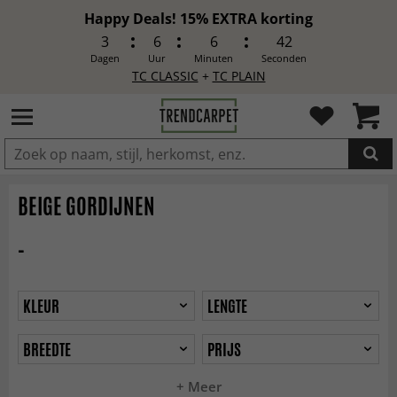
Happy Deals! 15% EXTRA korting
3
6
6
40
Dagen
Uur
Minuten
Seconden
TC CLASSIC
+
TC PLAIN
IN DE WINKELWAGEN GELEGD
BEIGE GORDIJNEN
-
KLEUR
LENGTE
BREEDTE
PRIJS
+ Meer