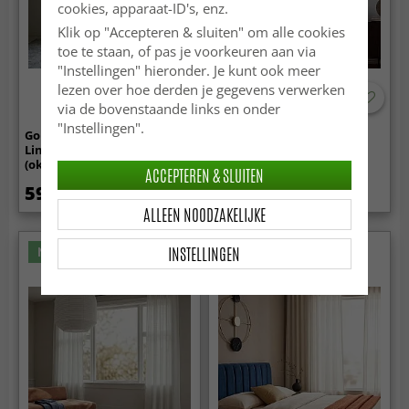
cookies, apparaat-ID's, enz.
Klik op "Accepteren & sluiten" om alle cookies
toe te staan, of pas je voorkeuren aan via
"Instellingen" hieronder. Je kunt ook meer
lezen over hoe derden je gegevens verwerken
via de bovenstaande links en onder
"Instellingen".
Gordijnen 2-pack -
Gordijnen - Gordijn met
Linnenmix gordijn Lumira
linnenimitatie Andrada
(oker)
(lichtblauw)
ACCEPTEREN & SLUITEN
59.99 €
34.99 €
ALLEEN NOODZAKELIJKE
INSTELLINGEN
Nieuw
Nieuw