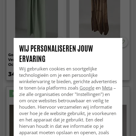
WIJ PERSONALISEREN JOUW
Gordijnen -
Gordijnen - Fluwelen
ERVARING
Verduisteringsgordijnen
gordijnen Marlyn (bruin)
Octavia (groente)
Wij gebruiken cookies en soortgelijke
34.99 €
39.99 €
technologieën om je een persoonlijke
winkelervaring te bieden, gerichte advertenties
te tonen (via platforms zoals
Google
en
Meta
–
Nieuw
zie alle organisaties onder "Instellingen") en
om onze websites betrouwbaar en veilig te
houden. Hiervoor verzamelen wij informatie
over hoe je de website gebruikt, je voorkeuren
en het apparaat dat je gebruikt. Een deel
hiervan houdt in dat we informatie op je
apparaat moeten opslaan en openen, zoals