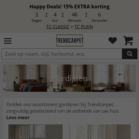
Happy Deals! 15% EXTRA korting
2
4
46
4
Dagen
Uur
Minuten
Seconden
TC CLASSIC
+
TC PLAIN
IN DE WINKELWAGEN GELEGD
Gordijnen
Ontdek ons assortiment gordijnen bij Trendcarpet,
zorgvuldig geselecteerd om de esthetiek van uw huis
Lees meer