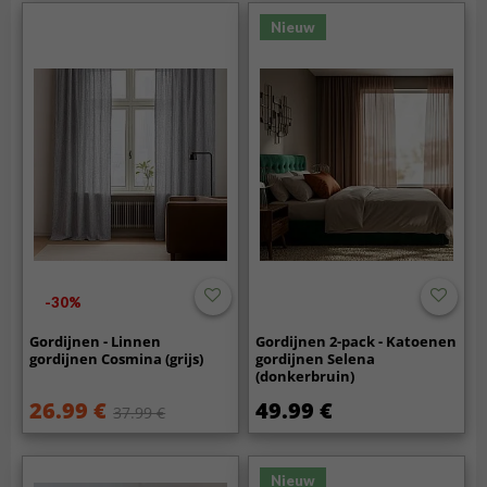
Nieuw
-30%
Gordijnen - Linnen
Gordijnen 2-pack - Katoenen
gordijnen Cosmina (grijs)
gordijnen Selena
(donkerbruin)
26.99 €
49.99 €
37.99 €
Nieuw