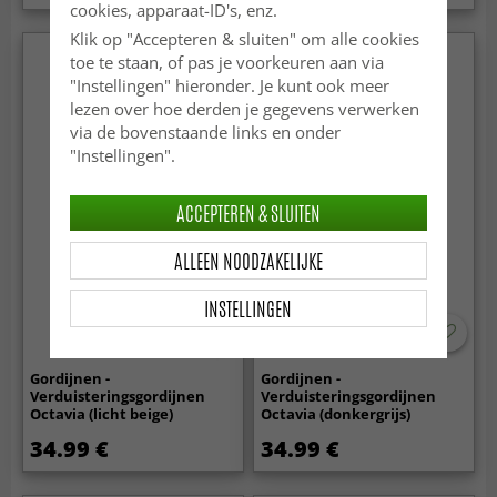
cookies, apparaat-ID's, enz.
Klik op "Accepteren & sluiten" om alle cookies
toe te staan, of pas je voorkeuren aan via
"Instellingen" hieronder. Je kunt ook meer
lezen over hoe derden je gegevens verwerken
via de bovenstaande links en onder
"Instellingen".
ACCEPTEREN & SLUITEN
ALLEEN NOODZAKELIJKE
INSTELLINGEN
Gordijnen -
Gordijnen -
Verduisteringsgordijnen
Verduisteringsgordijnen
Octavia (licht beige)
Octavia (donkergrijs)
34.99 €
34.99 €