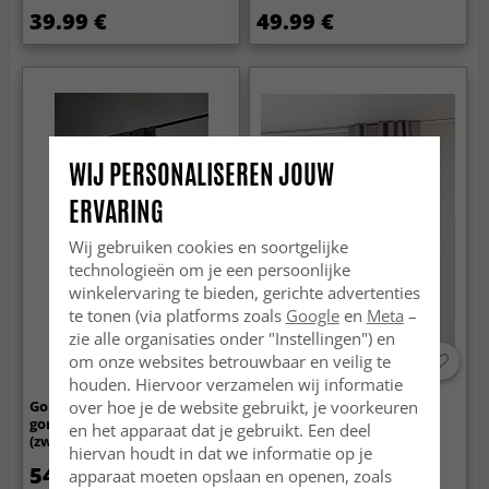
39.99 €
49.99 €
WIJ PERSONALISEREN JOUW
ERVARING
Wij gebruiken cookies en soortgelijke
technologieën om je een persoonlijke
winkelervaring te bieden, gerichte advertenties
te tonen (via platforms zoals
Google
en
Meta
–
zie alle organisaties onder "Instellingen") en
om onze websites betrouwbaar en veilig te
houden. Hiervoor verzamelen wij informatie
over hoe je de website gebruikt, je voorkeuren
Gordijnen - Fluwelen
Gordijnen -
gordijnen Juliet
Verduisteringsgordijnen
en het apparaat dat je gebruikt. Een deel
(zwart/donkerblauw)
Reyna (donker grijs)
hiervan houdt in dat we informatie op je
54.99 €
59.99 €
apparaat moeten opslaan en openen, zoals