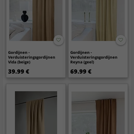
Gordijnen -
Gordijnen -
Verduisteringsgordijnen
Verduisteringsgordijnen
Vida (beige)
Reyna (geel)
39.99 €
69.99 €