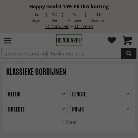
Happy Deals! 15% EXTRA korting
6
10
5
8
Dagen
Uur
Minuten
Seconden
TC Naturals
+
TC Trend
IN DE WINKELWAGEN GELEGD
KLASSIEKE GORDIJNEN
KLEUR
LENGTE
BREEDTE
PRIJS
+ Meer