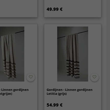
49.99 €
- Linnen gordijnen
Gordijnen - Linnen gordijnen
htgrijze)
Letitia (grijs)
54.99 €