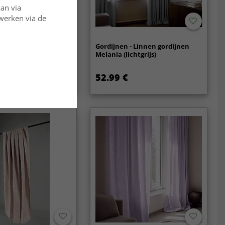
aan via
rwerken via de
- Linnen gordijnen
Gordijnen - Linnen gordijnen
w/wit)
Melania (lichtgrijs)
52.99 €
179 €