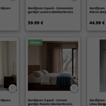
rdijnen
Gordijnen 2-pack - Linnenmix
Gordijnen 
gordijn Lumira (donkerbruin)
Alecia (bei
59.99 €
44.99 €
Nieuw
rdijnen
Gordijnen 2-pack - Linnen
Gordijnen 
gordijn Noemi (donkerbruin)
Lilou (beig