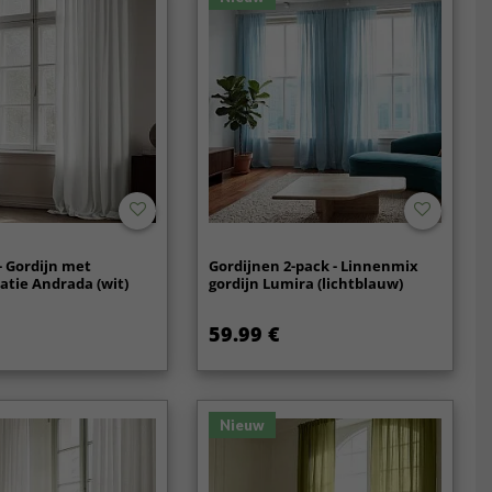
- Gordijn met
Gordijnen 2-pack - Linnenmix
atie Andrada (wit)
gordijn Lumira (lichtblauw)
59.99 €
Nieuw