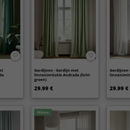
et
Gordijnen - Gordijn met
Gordijnen 
da
linnenimitatie Andrada (licht
linnenimit
groen)
29.99 €
29.99 €
Nieuw