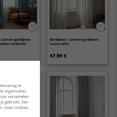
- Linnen gordijnen
Gordijnen - Linnen gordijnen
onker turkoois)
Luana (wit)
47.99 €
lervaring te
lle organisaties
rvoor verzamelen
je gebruikt. Een
, zoals cookies,