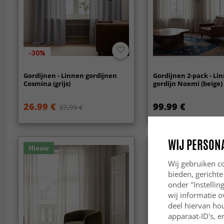
-30%
Gordijnen - Linnen gordijnen
Gordijnen 2-pack - Li
Cosmina (grijs)
gordijn Noemi (beige)
26.99 €
99.99 €
37.99 €
WIJ PERSON
Nieuw
Nieuw
Wij gebruiken co
bieden, gerichte
onder "Instelli
wij informatie o
deel hiervan ho
apparaat-ID's, e