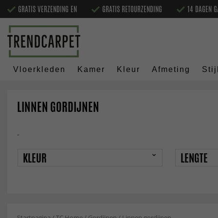
GRATIS VERZENDING EN
GRATIS RETOURZENDING
14 DAGEN G
Vloerkleden
Kamer
Kleur
Afmeting
Stij
LINNEN GORDIJNEN
-
KLEUR
LENGTE
Startpagina
/
TC Home
/
Gordijnen
/
Linnen gordijnen