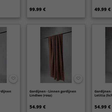
99.99 €
49.99 €
rdijnen
Gordijnen - Linnen gordijnen
Gordijnen 
Lindiwe (rosa)
Letitia (lic
54.99 €
54.99 €