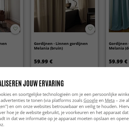
nnen
Gordijnen - Linnen gordijnen
Gordijnen 
Melania (bruin)
Melania (d
59.99 €
59.99 €
ALISEREN JOUW ERVARING
okies en soortgelijke technologieën om je een persoonlijke winke
 advertenties te tonen (via platforms zoals
Google
en
Meta
– zie a
ngen") en om onze websites betrouwbaar en veilig te houden. Hie
ver hoe je de website gebruikt, je voorkeuren en het apparaat dat 
udt in dat we informatie op je apparaat moeten opslaan en openen
nz.