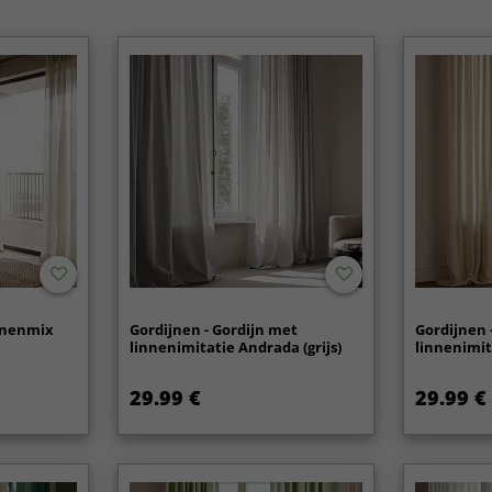
innenmix
Gordijnen - Gordijn met
Gordijnen 
)
linnenimitatie Andrada (grijs)
linnenimit
29.99 €
29.99 €