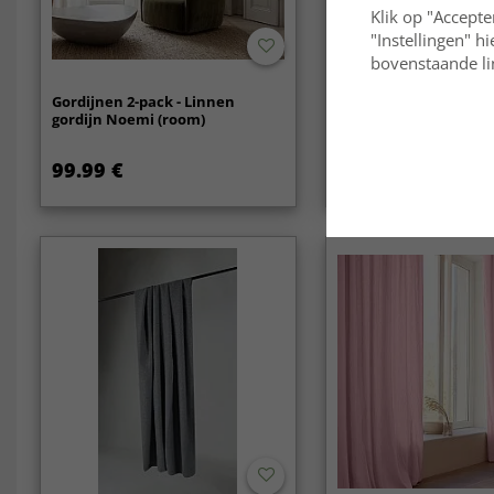
Klik op "Accepte
"Instellingen" h
bovenstaande lin
Gordijnen 2-pack - Linnen
Gordijnen 2-pack - Li
gordijn Noemi (room)
gordijn Noemi (wit)
99.99 €
99.99 €