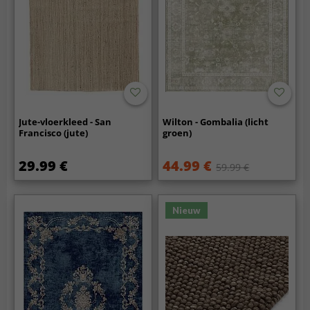
Jute-vloerkleed - San
Wilton - Gombalia (licht
Francisco (jute)
groen)
29.99 €
44.99 €
59.99 €
Nieuw