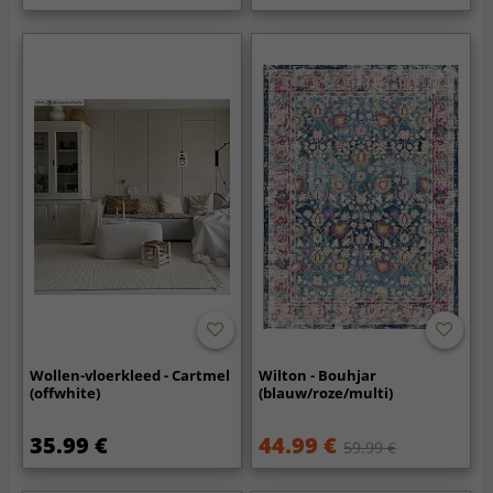
Wollen-vloerkleed - Cartmel
Wilton - Bouhjar
(offwhite)
(blauw/roze/multi)
35.99 €
44.99 €
59.99 €