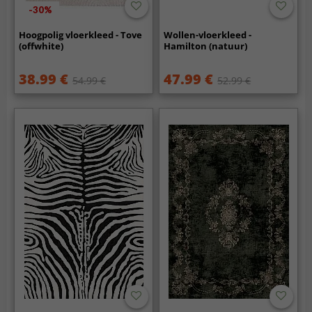
-30%
Hoogpolig vloerkleed - Tove
Wollen-vloerkleed -
(offwhite)
Hamilton (natuur)
38.99 €
47.99 €
54.99 €
52.99 €