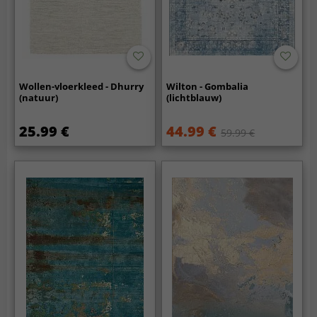
Wollen-vloerkleed - Dhurry
Wilton - Gombalia
(natuur)
(lichtblauw)
25.99 €
44.99 €
59.99 €