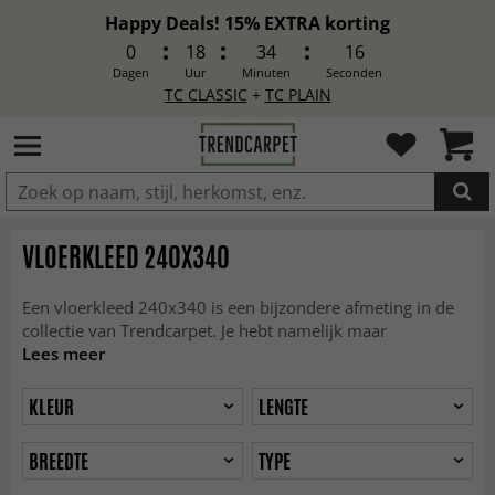
Happy Deals! 15% EXTRA korting
0
18
34
13
Dagen
Uur
Minuten
Seconden
TC CLASSIC
+
TC PLAIN
IN DE WINKELWAGEN GELEGD
VLOERKLEED 240X340
Een vloerkleed 240x340 is een bijzondere afmeting in de
collectie van Trendcarpet. Je hebt namelijk maar
Lees meer
KLEUR
LENGTE
BREEDTE
TYPE