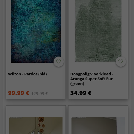
Wilton - Pardos (blå)
Hoogpolig vloerkleed -
Aranga Super Soft Fur
(groen)
99.99 €
34.99 €
129.99 €