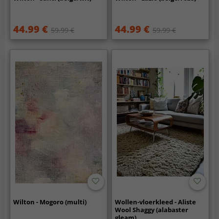
44.99 €
44.99 €
59.99 €
59.99 €
Wilton - Mogoro (multi)
Wollen-vloerkleed - Aliste
Wool Shaggy (alabaster
gleam)