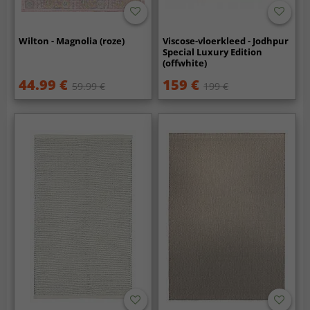
Wilton - Magnolia (roze)
Viscose-vloerkleed - Jodhpur
Special Luxury Edition
(offwhite)
44.99 €
159 €
59.99 €
199 €