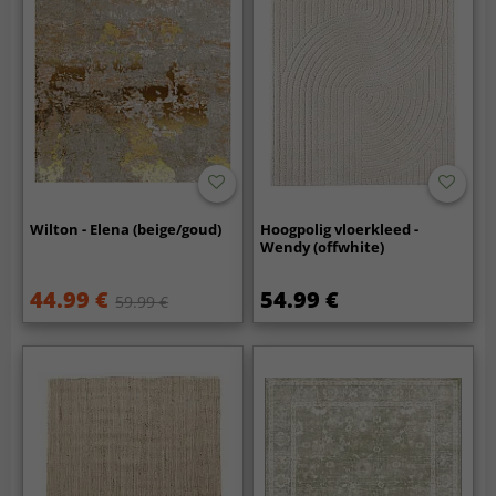
Wilton - Elena (beige/goud)
Hoogpolig vloerkleed -
Wendy (offwhite)
44.99 €
54.99 €
59.99 €