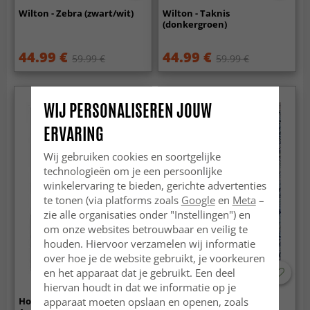
Wilton - Zebra (zwart/wit)
Wilton - Taknis
(donkergroen)
44.99 €
44.99 €
59.99 €
59.99 €
WIJ PERSONALISEREN JOUW
ERVARING
Wij gebruiken cookies en soortgelijke
technologieën om je een persoonlijke
winkelervaring te bieden, gerichte advertenties
te tonen (via platforms zoals
Google
en
Meta
–
zie alle organisaties onder "Instellingen") en
om onze websites betrouwbaar en veilig te
houden. Hiervoor verzamelen wij informatie
over hoe je de website gebruikt, je voorkeuren
en het apparaat dat je gebruikt. Een deel
hiervan houdt in dat we informatie op je
apparaat moeten opslaan en openen, zoals
Hoogpolig vloerkleed -
Wilton - Denizli (blauw)