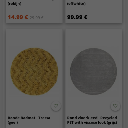
(robijn)
(offwhite)
14.99 €
99.99 €
29.99 €
Ronde Badmat - Tressa
Rond vloerkleed - Recycled
(geel)
PET with viscose look (grijs)