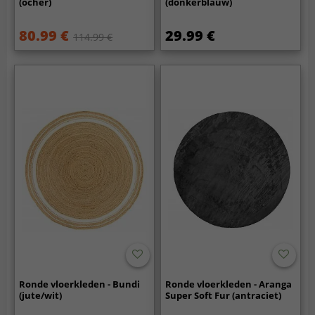
(ocher)
(donkerblauw)
80.99 €
29.99 €
114.99 €
Ronde vloerkleden - Bundi
Ronde vloerkleden - Aranga
(jute/wit)
Super Soft Fur (antraciet)