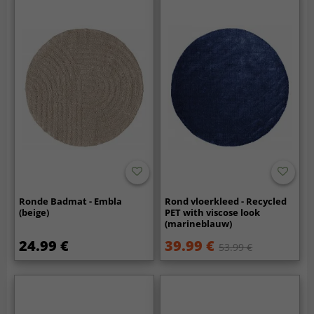
Ronde Badmat - Embla
Rond vloerkleed - Recycled
(beige)
PET with viscose look
(marineblauw)
24.99 €
39.99 €
53.99 €