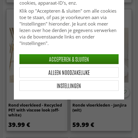
cookies, apparaat-ID's, enz.
Klik op "Accepteren & sluiten" om alle cookies
toe te staan, of pas je voorkeuren aan via
"Instellingen" hieronder. Je kunt ook meer
lezen over hoe derden je gegevens verwerken
via de bovenstaande links en onder
"Instellingen".
ACCEPTEREN & SLUITEN
ALLEEN NOODZAKELIJKE
INSTELLINGEN
Rond vloerkleed - Recycled
Ronde vloerkleden - Janjira
PET with viscose look (off-
(wit)
white)
39.99 €
59.99 €