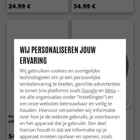
24.99 €
34.99 €
WIJ PERSONALISEREN JOUW
ERVARING
Wij gebruiken cookies en soortgelijke
technologieën om je een persoonlijke
winkelervaring te bieden, gerichte advertenties
te tonen (via platforms zoals
Google
en
Meta
–
zie alle organisaties onder "Instellingen") en
om onze websites betrouwbaar en veilig te
houden. Hiervoor verzamelen wij informatie
over hoe je de website gebruikt, je voorkeuren
Ronde vloerkleden - Amora
Ronde Badmat - Tressa
(offwhite)
(donkergrijs)
en het apparaat dat je gebruikt. Een deel
hiervan houdt in dat we informatie op je
54.99 €
24.99 €
apparaat moeten opslaan en openen, zoals