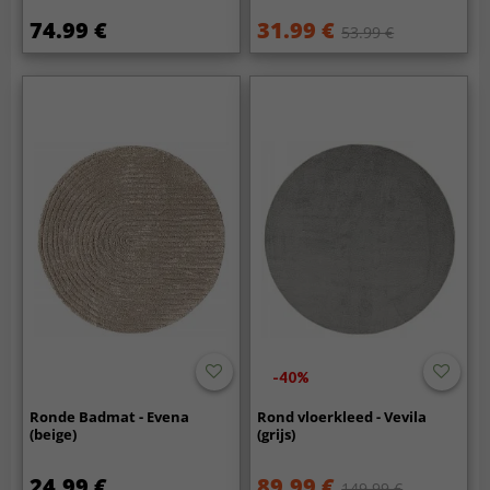
74.99 €
31.99 €
53.99 €
-40%
Ronde Badmat - Evena
Rond vloerkleed - Vevila
(beige)
(grijs)
24.99 €
89.99 €
149.99 €