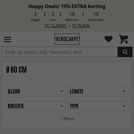
Happy Deals! 15% EXTRA korting
2
2
18
9
Dagen
Uur
Minuten
Seconden
TC CLASSIC
+
TC PLAIN
IN DE WINKELWAGEN GELEGD
Ø 80 CM
KLEUR
LENGTE
BREEDTE
TYPE
+ Meer