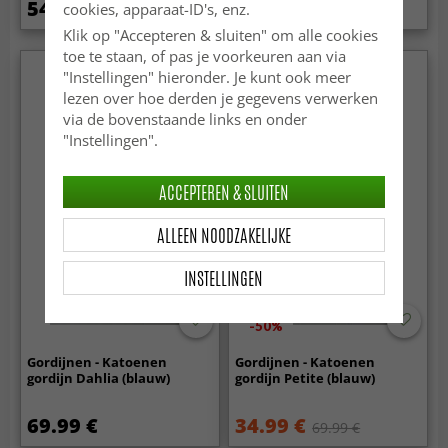
54.99 €
27.99 €
cookies, apparaat-ID's, enz.
54.99 €
Klik op "Accepteren & sluiten" om alle cookies
toe te staan, of pas je voorkeuren aan via
"Instellingen" hieronder. Je kunt ook meer
lezen over hoe derden je gegevens verwerken
via de bovenstaande links en onder
"Instellingen".
ACCEPTEREN & SLUITEN
ALLEEN NOODZAKELIJKE
INSTELLINGEN
-50%
Gordijnen - Katoenen
Gordijnen - Katoenen
gordijn Dahlia (blauw)
gordijn Petite (blauw)
69.99 €
34.99 €
69.99 €