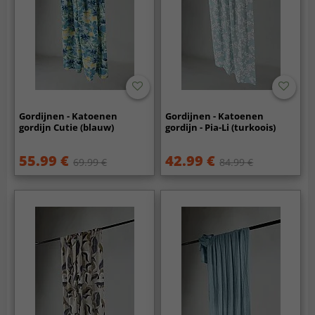
Gordijnen - Katoenen
Gordijnen - Katoenen
gordijn Cutie (blauw)
gordijn - Pia-Li (turkoois)
55.99 €
42.99 €
69.99 €
84.99 €