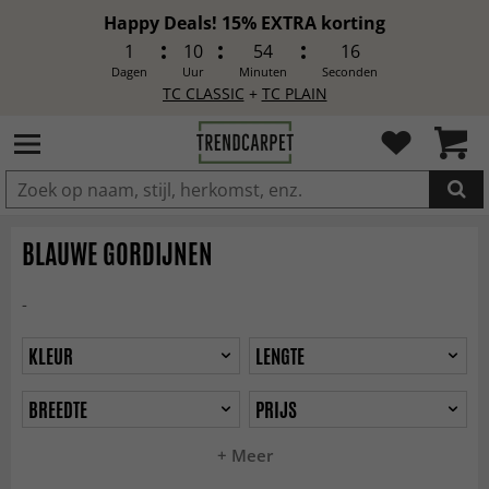
Happy Deals! 15% EXTRA korting
1
10
54
14
Dagen
Uur
Minuten
Seconden
TC CLASSIC
+
TC PLAIN
IN DE WINKELWAGEN GELEGD
BLAUWE GORDIJNEN
-
KLEUR
LENGTE
BREEDTE
PRIJS
+ Meer