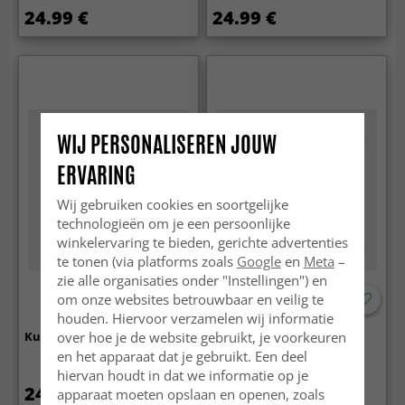
24.99 €
24.99 €
WIJ PERSONALISEREN JOUW
ERVARING
Wij gebruiken cookies en soortgelijke
technologieën om je een persoonlijke
winkelervaring te bieden, gerichte advertenties
te tonen (via platforms zoals
Google
en
Meta
–
zie alle organisaties onder "Instellingen") en
om onze websites betrouwbaar en veilig te
houden. Hiervoor verzamelen wij informatie
over hoe je de website gebruikt, je voorkeuren
Kussensloop 50 x 50 cm
Kussensloop 50 x 50 cm
en het apparaat dat je gebruikt. Een deel
hiervan houdt in dat we informatie op je
24.99 €
24.99 €
apparaat moeten opslaan en openen, zoals