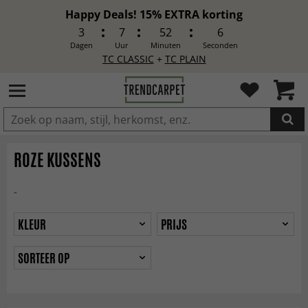
Happy Deals! 15% EXTRA korting
3
7
52
5
Dagen
Uur
Minuten
Seconden
TC CLASSIC
+
TC PLAIN
IN DE WINKELWAGEN GELEGD
ROZE KUSSENS
-
KLEUR
PRIJS
SORTEER OP