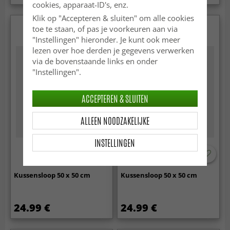
cookies, apparaat-ID's, enz.
Klik op "Accepteren & sluiten" om alle cookies
toe te staan, of pas je voorkeuren aan via
"Instellingen" hieronder. Je kunt ook meer
lezen over hoe derden je gegevens verwerken
via de bovenstaande links en onder
"Instellingen".
ACCEPTEREN & SLUITEN
ALLEEN NOODZAKELIJKE
INSTELLINGEN
Kussensloop 50 x 50 cm
Kussensloop 50 x 50 cm
24.99 €
24.99 €