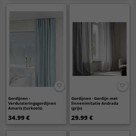
Gordijnen -
Gordijnen - Gordijn met
Verduisteringsgordijnen
linnenimitatie Andrada
Amaris (turkoois)
(grijs)
34.99 €
29.99 €