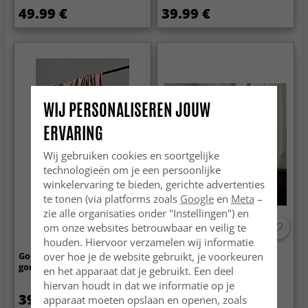
49.99 €
39.99 €
WIJ PERSONALISEREN JOUW
ERVARING
Wij gebruiken cookies en soortgelijke
technologieën om je een persoonlijke
winkelervaring te bieden, gerichte advertenties
te tonen (via platforms zoals
Google
en
Meta
–
zie alle organisaties onder "Instellingen") en
om onze websites betrouwbaar en veilig te
houden. Hiervoor verzamelen wij informatie
over hoe je de website gebruikt, je voorkeuren
Gordijnen - Fluwelen
Gordijnen - Linnen
gordijnen Marlyn (rosa)
gordijnen Cosmina (wit)
en het apparaat dat je gebruikt. Een deel
hiervan houdt in dat we informatie op je
39.99 €
37.99 €
apparaat moeten opslaan en openen, zoals