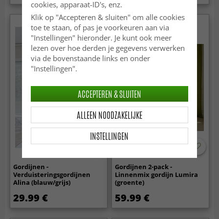
cookies, apparaat-ID's, enz.
Klik op "Accepteren & sluiten" om alle cookies
Nieuw
toe te staan, of pas je voorkeuren aan via
"Instellingen" hieronder. Je kunt ook meer
lezen over hoe derden je gegevens verwerken
via de bovenstaande links en onder
"Instellingen".
ACCEPTEREN & SLUITEN
ALLEEN NOODZAKELIJKE
INSTELLINGEN
Gordijnen -
Gordijnen 2-pack -
Verduisteringsgordijnen
Linnenmix gordijn Lumira
Alina (blauw/grijs)
(groente)
29.99 €
59.99 €