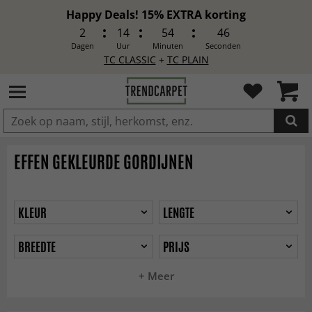
Happy Deals! 15% EXTRA korting
2
14
54
44
Dagen
Uur
Minuten
Seconden
TC CLASSIC
+
TC PLAIN
IN DE WINKELWAGEN GELEGD
EFFEN GEKLEURDE GORDIJNEN
KLEUR
LENGTE
BREEDTE
PRIJS
+ Meer