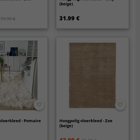
(beige)
31.99 €
79.99 €
vloerkleed - Pomaire
Hoogpolig vloerkleed - Zoe
(beige)
47.99 €