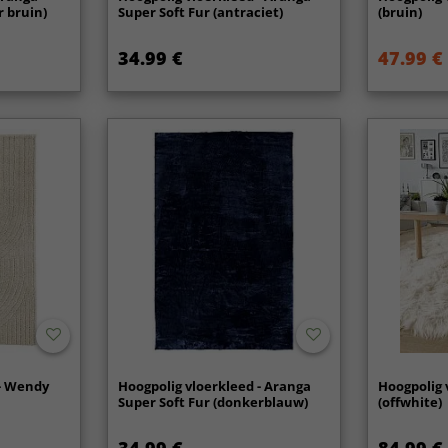
r bruin)
Super Soft Fur (antraciet)
(bruin)
34.99 €
47.99 €
 - Wendy
Hoogpolig vloerkleed - Aranga
Hoogpolig 
Super Soft Fur (donkerblauw)
(offwhite)
34.99 €
84.99 €