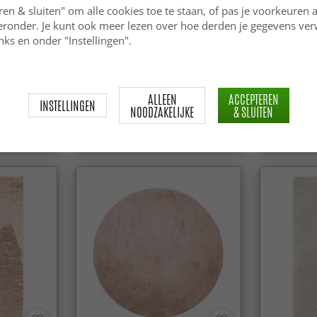
ren & sluiten" om alle cookies toe te staan, of pas je voorkeuren 
ieronder. Je kunt ook meer lezen over hoe derden je gegevens ve
ks en onder "Instellingen".
r - Devon
Ronde vloerkleden - Aranga
Asymmetri
Super Soft Fur (groen)
Vloerkleed
ALLEEN
ACCEPTEREN
INSTELLINGEN
Fur (bruin)
NOODZAKELIJKE
& SLUITEN
34.99 €
49.99 €