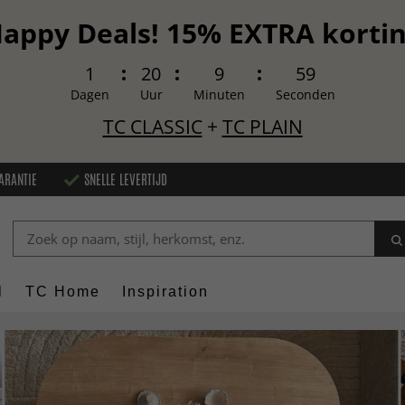
appy Deals! 15% EXTRA korti
1
20
9
57
Dagen
Uur
Minuten
Seconden
TC CLASSIC
+
TC PLAIN
ARANTIE
SNELLE LEVERTIJD
l
TC Home
Inspiration