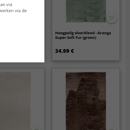
aan via
rwerken via de
sch Golvend Shaggy
Hoogpolig vloerkleed - Aranga
 - Aranga Super Soft
Super Soft Fur (groen)
34.99 €