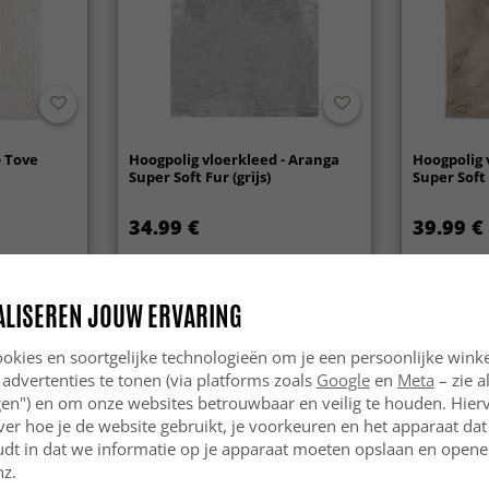
- Tove
Hoogpolig vloerkleed - Aranga
Hoogpolig 
Super Soft Fur (grijs)
Super Soft
34.99 €
39.99 €
ALISEREN JOUW ERVARING
Nieuw
okies en soortgelijke technologieën om je een persoonlijke winke
 advertenties te tonen (via platforms zoals
Google
en
Meta
– zie a
ngen") en om onze websites betrouwbaar en veilig te houden. Hie
ver hoe je de website gebruikt, je voorkeuren en het apparaat dat 
udt in dat we informatie op je apparaat moeten opslaan en openen
nz.