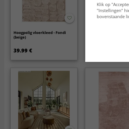
Klik op "Accepte
"Instellingen" h
bovenstaande lin
Hoogpolig vloerkleed - Fondi
Shaggy Indoor-Outdoo
(beige)
(cream)
39.99 €
54.99 €