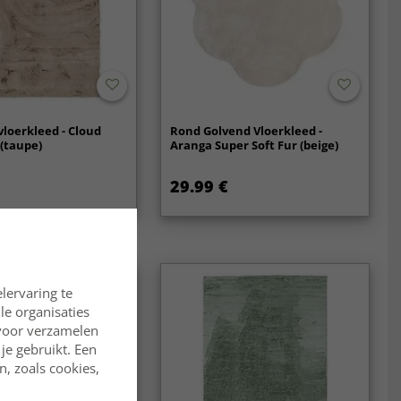
vloerkleed - Cloud
Rond Golvend Vloerkleed -
 (taupe)
Aranga Super Soft Fur (beige)
29.99 €
lervaring te
lle organisaties
rvoor verzamelen
je gebruikt. Een
, zoals cookies,