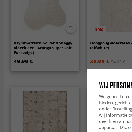
-30%
Asymmetrisch Golvend Shaggy
Hoogpolig vloerkleed 
Vloerkleed - Aranga Super Soft
(offwhite)
Fur (beige)
49.99 €
38.99 €
54.99 €
WIJ PERSON
Wij gebruiken co
bieden, gerichte
onder "Instelli
wij informatie o
deel hiervan ho
apparaat-ID's, e