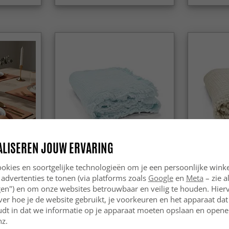
ALISEREN JOUW ERVARING
okies en soortgelijke technologieën om je een persoonlijke winke
va
Dekens - Mousseline plaid -
Dekens - M
Dorena (lichtblauw)
Dorena (gri
 advertenties te tonen (via platforms zoals
Google
en
Meta
– zie a
ngen") en om onze websites betrouwbaar en veilig te houden. Hie
ver hoe je de website gebruikt, je voorkeuren en het apparaat dat 
49.99 €
49.99 €
udt in dat we informatie op je apparaat moeten opslaan en openen
nz.