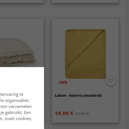
-30%
lervaring te
ousseline plaid -
Laken - Asteria (mosterd)
js)
lle organisaties
rvoor verzamelen
je gebruikt. Een
14.99 €
29.99 €
, zoals cookies,