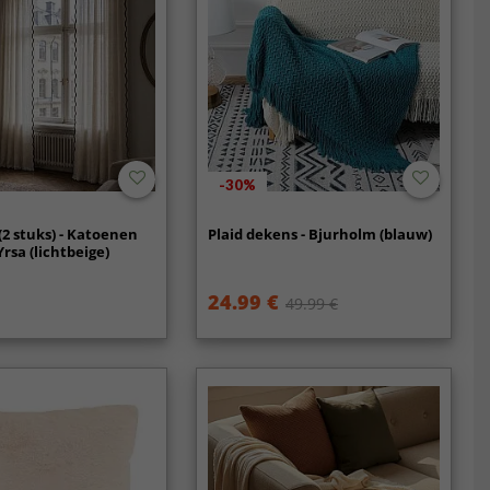
-30%
(2 stuks) - Katoenen
Plaid dekens - Bjurholm (blauw)
rsa (lichtbeige)
24.99 €
49.99 €