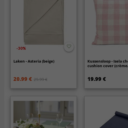
-30%
Laken - Asteria (beige)
Kussensloop - Isela c
cushion cover (crème
20.99 €
19.99 €
29.99 €