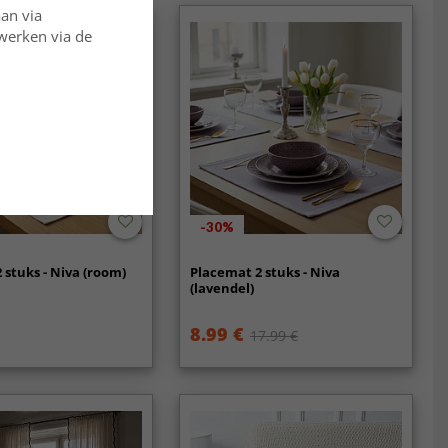
aan via
rwerken via de
-30%
 stuks - Niva (room)
Placemat 2 stuks - Niva
(lavendel)
8.99 €
17.99 €