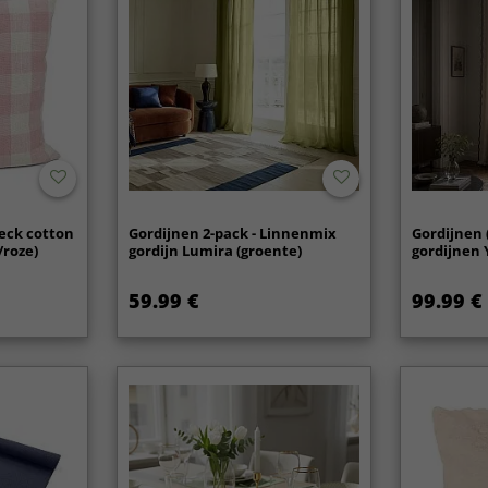
heck cotton
Gordijnen 2-pack - Linnenmix
Gordijnen 
/roze)
gordijn Lumira (groente)
gordijnen Y
59.99 €
99.99 €