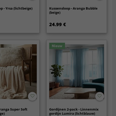
 - Yrsa (lichtbeige)
Kussensloop - Aranga Bubble
(beige)
24.99 €
Nieuw
ranga Super Soft
Gordijnen 2-pack - Linnenmix
ge)
gordijn Lumira (lichtblauw)