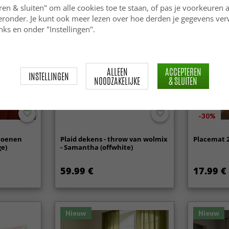
ren & sluiten" om alle cookies toe te staan, of pas je voorkeuren 
ieronder. Je kunt ook meer lezen over hoe derden je gegevens ve
ks en onder "Instellingen".
ALLEEN
ACCEPTEREN
INSTELLINGEN
NOODZAKELIJKE
& SLUITEN
-30%
atoenen
Plaid dekens - throw van wolmix
Placemat 2
ge)
- Samantha (offwhite)
59.99 €
17.99 €
Nieuw
Nieuw