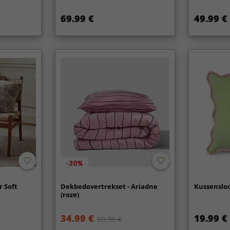
69.99 €
49.99 €
-30%
r Soft
Dekbedovertrekset - Ariadne
Kussensloo
(roze)
34.99 €
19.99 €
69.99 €