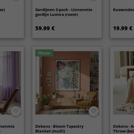
ze)
Gordijnen 2-pack - Linnenmix
Kussensloop
gordijn Lumira (room)
59.99 €
19.99 €
Nieuw
innenmix
Dekens - Bloom Tapestry
Dekens - A
)
Blanket (multi)
Throw (bei