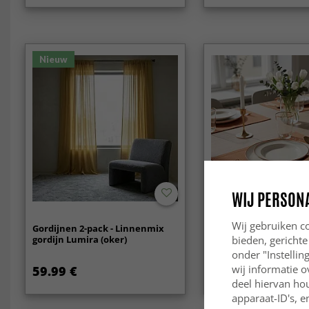
Nieuw
WIJ PERSON
-30%
Wij gebruiken co
Gordijnen 2-pack - Linnenmix
Placemat 2 stuks - Ni
gordijn Lumira (oker)
(lichtbruin)
bieden, gerichte
onder "Instelli
wij informatie o
59.99 €
8.99 €
17.99 €
deel hiervan ho
apparaat-ID's, e