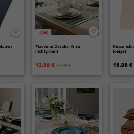
-30%
blauw)
Placemat 2 stuks - Niva
Kussensloo
(lichtgroen)
(beige)
12.99 €
19.99 €
17.99 €