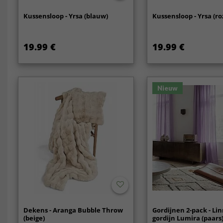
Kussensloop - Yrsa (blauw)
Kussensloop - Yrsa (ro
19.99 €
19.99 €
Nieuw
Dekens - Aranga Bubble Throw
Gordijnen 2-pack - L
(beige)
gordijn Lumira (paars