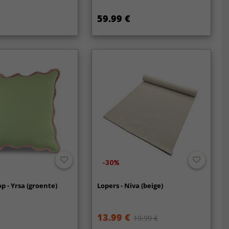
59.99 €
-30%
p - Yrsa (groente)
Lopers - Niva (beige)
13.99 €
19.99 €