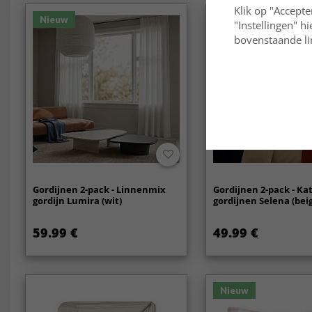
Klik op "Accepte
Nieuw
Nieuw
"Instellingen" h
bovenstaande lin
Gordijnen 2-pack - Linnenmix
Gordijnen 2-pack - K
gordijn Lumira (wit)
gordijnen Selena (bei
59.99 €
49.99 €
Nieuw