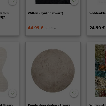
vafors
Wilton - Lynton (zwart)
Voddenkleed
eige)
44.99 €
24.99 €
59.99 €
d Shaggy
Ronde vloerkleden - Aranga
Wilton - Ar