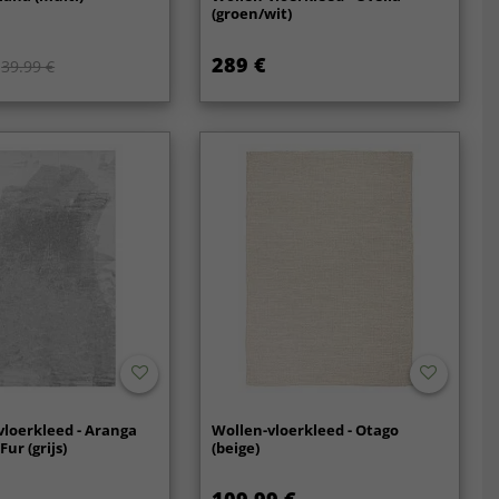
(groen/wit)
289 €
39.99 €
vloerkleed - Aranga
Wollen-vloerkleed - Otago
Fur (grijs)
(beige)
109.99 €