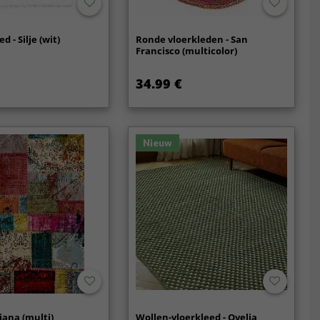
 - Silje (wit)
Ronde vloerkleden - San
Francisco (multicolor)
34.99 €
Nieuw
iana (multi)
Wollen-vloerkleed - Ovelia