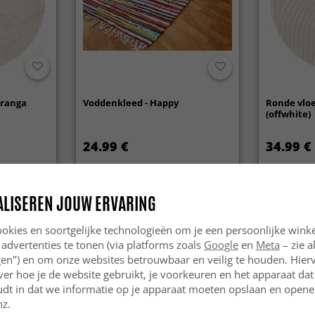
Aranga
Voddenkleed - Happy
Ronde vlo
(offwhite)
24.99 €
34.99 €
ALISEREN JOUW ERVARING
okies en soortgelijke technologieën om je een persoonlijke winke
 advertenties te tonen (via platforms zoals
Google
en
Meta
– zie a
ngen") en om onze websites betrouwbaar en veilig te houden. Hie
ver hoe je de website gebruikt, je voorkeuren en het apparaat dat 
udt in dat we informatie op je apparaat moeten opslaan en openen
nz.