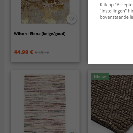
Klik op "Accepte
"Instellingen" h
bovenstaande lin
Wilton - Elena (beige/goud)
Hoogpolig vloerkleed 
Super Soft (offwhite)
44.99 €
39.99 €
59.99 €
Nieuw