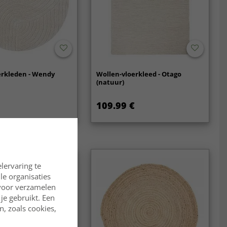
erkleden - Wendy
Wollen-vloerkleed - Otago
(natuur)
109.99 €
lervaring te
lle organisaties
rvoor verzamelen
je gebruikt. Een
, zoals cookies,