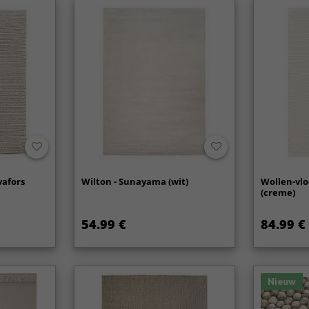
vafors
Wilton - Sunayama (wit)
Wollen-vlo
(creme)
54.99 €
84.99 €
Nieuw