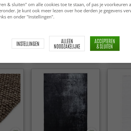
ren & sluiten" om alle cookies toe te staan, of pas je voorkeuren 
ieronder. Je kunt ook meer lezen over hoe derden je gegevens ve
ks en onder "Instellingen".
- Cloud
Hoogpolig vloerkleed - Wendy
Jute-vloer
(offwhite)
(jute)
ALLEEN
ACCEPTEREN
INSTELLINGEN
NOODZAKELIJKE
& SLUITEN
54.99 €
29.99 €