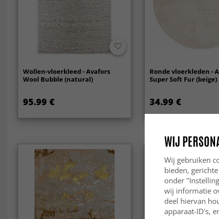
Wollen-vloerkleed - Avafors
Ronde vloerkleden - 
Wool Bubble (natural)
Super Soft Fur (beige)
95.99 €
34.99 €
WIJ PERSON
Wij gebruiken co
bieden, gerichte
onder "Instelli
wij informatie o
deel hiervan ho
apparaat-ID's, e