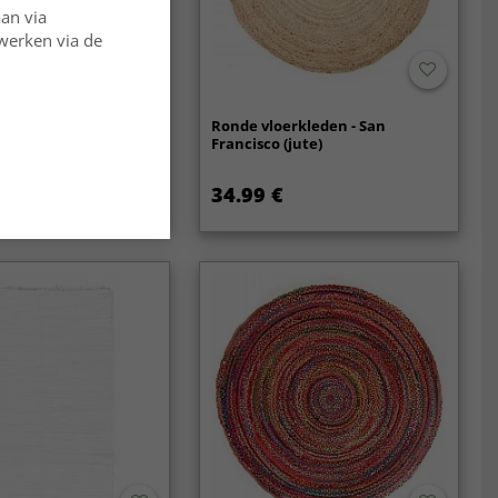
aan via
rwerken via de
kleed - San Francisco
Ronde vloerkleden - San
Francisco (jute)
34.99 €