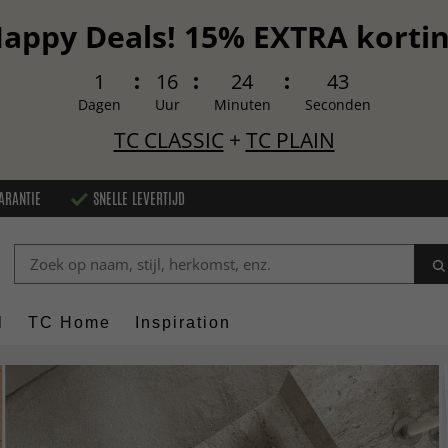
appy Deals! 15% EXTRA korti
1
16
24
41
Dagen
Uur
Minuten
Seconden
TC CLASSIC
+
TC PLAIN
ARANTIE
SNELLE LEVERTIJD
l
TC Home
Inspiration