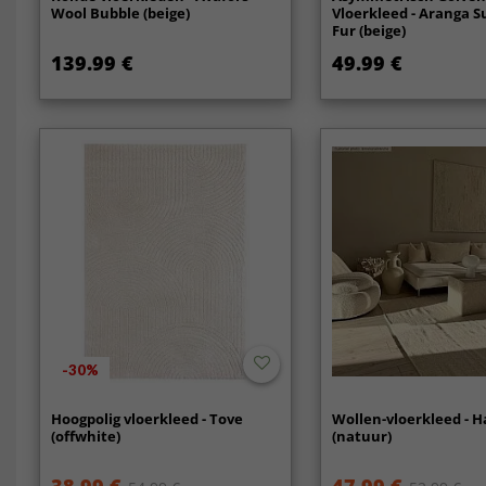
Wool Bubble (beige)
Vloerkleed - Aranga S
Fur (beige)
139.99 €
49.99 €
-30%
Hoogpolig vloerkleed - Tove
Wollen-vloerkleed - 
(offwhite)
(natuur)
38.99 €
47.99 €