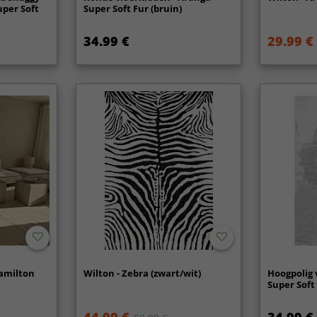
uper Soft
Super Soft Fur (bruin)
34.99 €
29.99 €
Hamilton
Wilton - Zebra (zwart/wit)
Hoogpolig 
Super Soft 
44.99 €
34.99 €