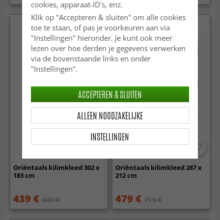
cookies, apparaat-ID's, enz.
Klik op "Accepteren & sluiten" om alle cookies
toe te staan, of pas je voorkeuren aan via
"Instellingen" hieronder. Je kunt ook meer
lezen over hoe derden je gegevens verwerken
via de bovenstaande links en onder
"Instellingen".
ACCEPTEREN & SLUITEN
ALLEEN NOODZAKELIJKE
INSTELLINGEN
Oriëntaals kilimkleed 302 x
Oriëntaals kilimkleed 287 x
183 cm
212 cm
439 €
479 €
649 €
719 €