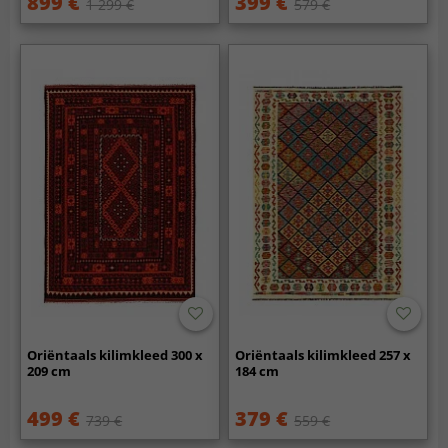
899 €
399 €
1 299 €
579 €
Oriëntaals kilimkleed 300 x
Oriëntaals kilimkleed 257 x
209 cm
184 cm
499 €
379 €
739 €
559 €