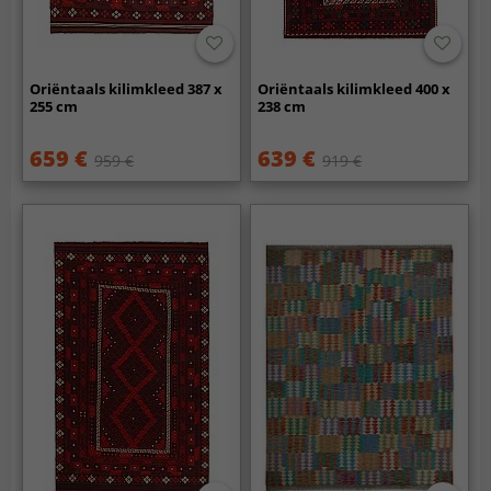
Oriëntaals kilimkleed 387 x
Oriëntaals kilimkleed 400 x
255 cm
238 cm
659 €
639 €
959 €
919 €