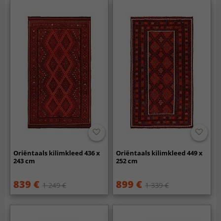
Oriëntaals kilimkleed 436 x
Oriëntaals kilimkleed 449 x
243 cm
252 cm
839 €
899 €
1 249 €
1 339 €