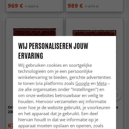
969 €
989 €
1 449 €
1 479 €
WIJ PERSONALISEREN JOUW
ERVARING
Wij gebruiken cookies en soortgelijke
technologieën om je een persoonlijke
winkelervaring te bieden, gerichte advertenties
te tonen (via platforms zoals
Google
en
Meta
–
zie alle organisaties onder "Instellingen") en
om onze websites betrouwbaar en veilig te
houden. Hiervoor verzamelen wij informatie
over hoe je de website gebruikt, je voorkeuren
Oriëntaals kilimkleed 363 x
Oriëntaals kilimkleed 276 x
238 cm
198 cm
en het apparaat dat je gebruikt. Een deel
hiervan houdt in dat we informatie op je
679 €
429 €
apparaat moeten opslaan en openen, zoals
1 019 €
649 €