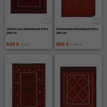
Oriëntaals kilimkleed 319 x
Oriëntaals kilimkleed 410 x
249 cm
269 cm
629 €
869 €
939 €
1 299 €