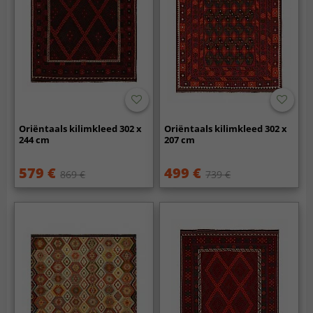
Oriëntaals kilimkleed 302 x
Oriëntaals kilimkleed 302 x
244 cm
207 cm
579 €
499 €
869 €
739 €