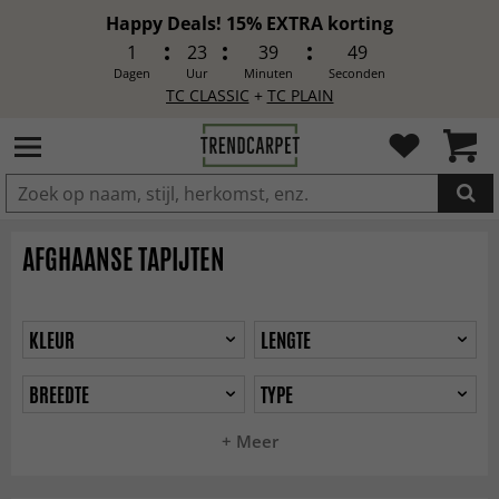
Happy Deals! 15% EXTRA korting
1
23
39
47
Dagen
Uur
Minuten
Seconden
TC CLASSIC
+
TC PLAIN
IN DE WINKELWAGEN GELEGD
AFGHAANSE TAPIJTEN
KLEUR
LENGTE
BREEDTE
TYPE
+ Meer