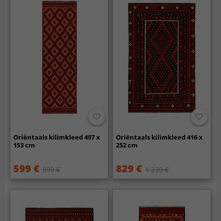
Oriëntaals kilimkleed 497 x
Oriëntaals kilimkleed 416 x
153 cm
252 cm
599 €
829 €
899 €
1 239 €