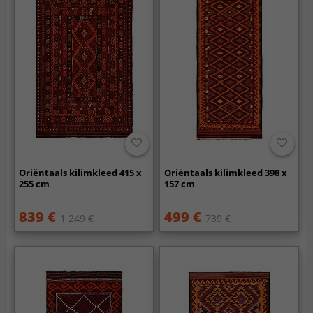
Oriëntaals kilimkleed 415 x
Oriëntaals kilimkleed 398 x
255 cm
157 cm
839 €
499 €
1 249 €
739 €