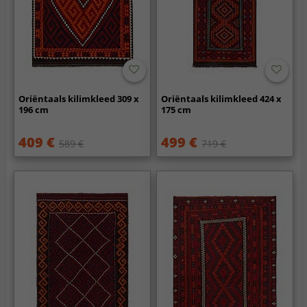
Oriëntaals kilimkleed 309 x
Oriëntaals kilimkleed 424 x
196 cm
175 cm
409 €
499 €
589 €
719 €