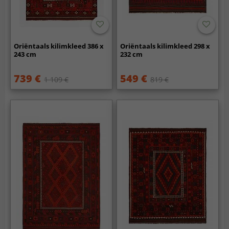
Oriëntaals kilimkleed 386 x
Oriëntaals kilimkleed 298 x
243 cm
232 cm
739 €
549 €
1 109 €
819 €