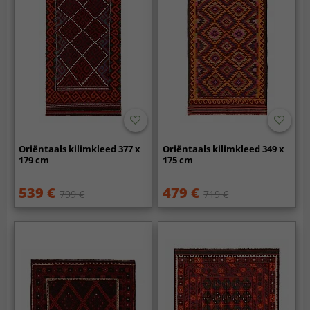
Oriëntaals kilimkleed 377 x
Oriëntaals kilimkleed 349 x
179 cm
175 cm
539 €
479 €
799 €
719 €