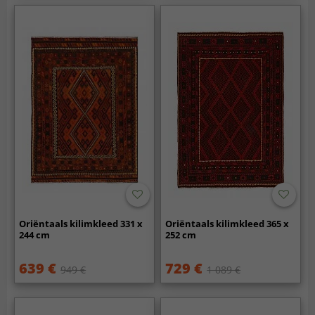
Oriëntaals kilimkleed 331 x
Oriëntaals kilimkleed 365 x
244 cm
252 cm
639 €
729 €
949 €
1 089 €