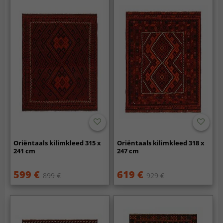
Oriëntaals kilimkleed 315 x
Oriëntaals kilimkleed 318 x
241 cm
247 cm
599 €
619 €
899 €
929 €