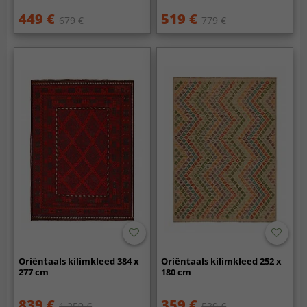
449 €
519 €
679 €
779 €
Oriëntaals kilimkleed 384 x
Oriëntaals kilimkleed 252 x
277 cm
180 cm
839 €
359 €
1 259 €
539 €