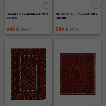
Oriëntaals kilimkleed 336 x
Oriëntaals kilimkleed 300 x
243 cm
248 cm
649 €
589 €
959 €
879 €