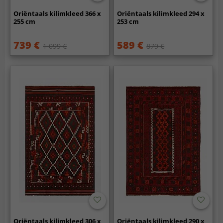
Oriëntaals kilimkleed 366 x
Oriëntaals kilimkleed 294 x
255 cm
253 cm
739 €
589 €
1 099 €
879 €
Oriëntaals kilimkleed 306 x
Oriëntaals kilimkleed 290 x