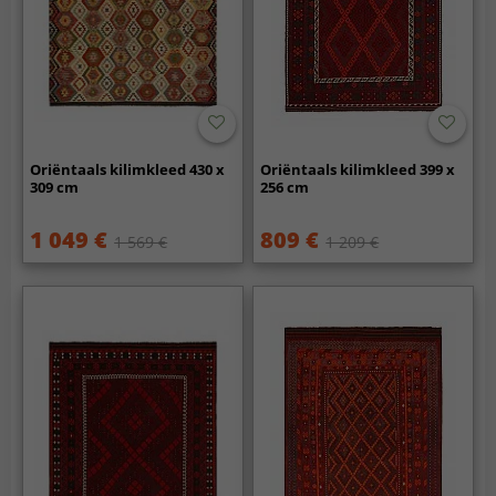
Oriëntaals kilimkleed 430 x
Oriëntaals kilimkleed 399 x
309 cm
256 cm
1 049 €
809 €
1 569 €
1 209 €