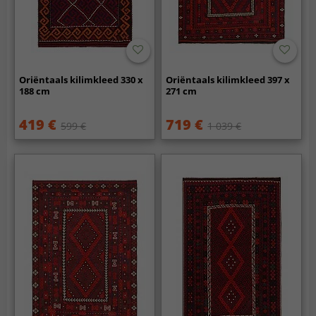
Oriëntaals kilimkleed 330 x
Oriëntaals kilimkleed 397 x
188 cm
271 cm
419 €
719 €
599 €
1 039 €