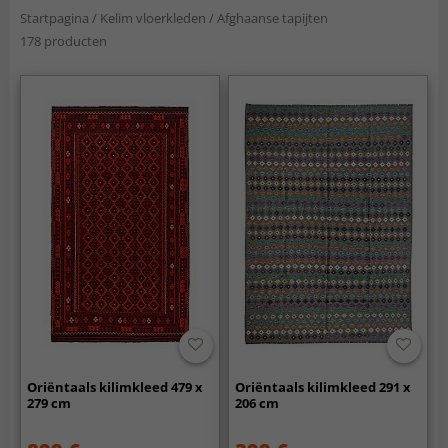
Startpagina
/
Kelim vloerkleden
/
Afghaanse tapijten
178 producten
Oriëntaals kilimkleed 479 x
Oriëntaals kilimkleed 291 x
279 cm
206 cm