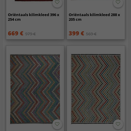
Oriëntaals kilimkleed 396 x
Oriëntaals kilimkleed 288 x
254 cm
205 cm
669 €
399 €
979 €
569 €