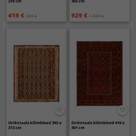
210 cm
302 cm
419 €
929 €
599 €
1 389 €
Oriëntaals kilimkleed 392 x
Oriëntaals kilimkleed 416 x
313 cm
301 cm