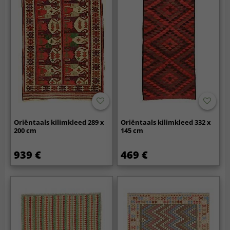
Oriëntaals kilimkleed 289 x
Oriëntaals kilimkleed 332 x
200 cm
145 cm
939 €
469 €