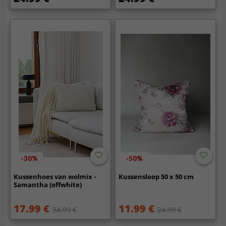
-30%
-50%
Kussenhoes van wolmix -
Kussensloop 50 x 50 cm
Samantha (offwhite)
17.99 €
11.99 €
34.99 €
24.99 €