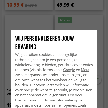
16.99 €
49.99 €
24.99 €
Nieuw
WIJ PERSONALISEREN JOUW
ERVARING
Wij gebruiken cookies en soortgelijke
technologieën om je een persoonlijke
winkelervaring te bieden, gerichte advertenties
te tonen (via platforms zoals
Google
en
Meta
–
zie alle organisaties onder "Instellingen") en
om onze websites betrouwbaar en veilig te
houden. Hiervoor verzamelen wij informatie
over hoe je de website gebruikt, je voorkeuren
Kussensloop - Aranga Super
Kussensloop - Isela check
Soft (wit)
cotton cushion cover
en het apparaat dat je gebruikt. Een deel
(crème/lichtgroen)
hiervan houdt in dat we informatie op je
19.99 €
19.99 €
apparaat moeten opslaan en openen, zoals