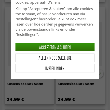
cookies, apparaat-ID's, enz.
Klik op "Accepteren & sluiten" om alle cookies
toe te staan, of pas je voorkeuren aan via
"Instellingen" hieronder. Je kunt ook meer
lezen over hoe derden je gegevens verwerken
via de bovenstaande links en onder
"Instellingen".
ACCEPTEREN & SLUITEN
ALLEEN NOODZAKELIJKE
INSTELLINGEN
Kussensloop 50 x 50 cm
Kussensloop 50 x 50 cm
24.99 €
24.99 €