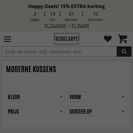
Happy Deals! 15% EXTRA korting
2
14
51
13
Dagen
Uur
Minuten
Seconden
TC CLASSIC
+
TC PLAIN
IN DE WINKELWAGEN GELEGD
MODERNE KUSSENS
-
KLEUR
VORM
PRIJS
SORTEER OP