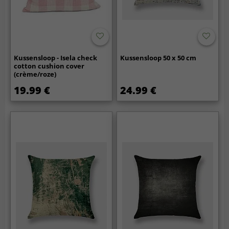
Kussensloop - Isela check
Kussensloop 50 x 50 cm
cotton cushion cover
(crème/roze)
19.99 €
24.99 €