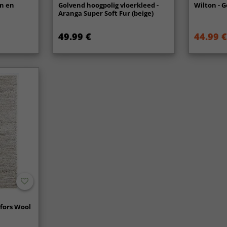
n en
Golvend hoogpolig vloerkleed -
Wilton - G
Aranga Super Soft Fur (beige)
49.99 €
44.99 €
afors Wool