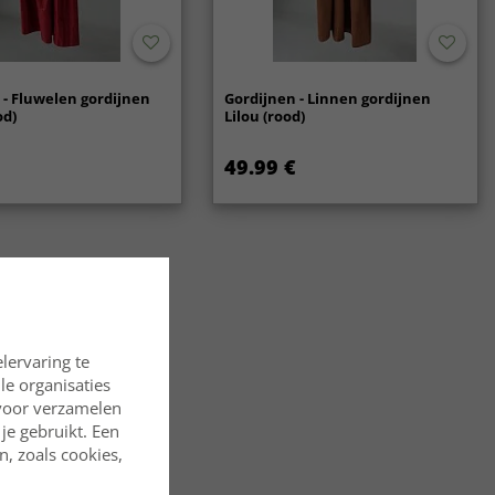
 - Fluwelen gordijnen
Gordijnen - Linnen gordijnen
od)
Lilou (rood)
49.99 €
lervaring te
lle organisaties
rvoor verzamelen
je gebruikt. Een
, zoals cookies,