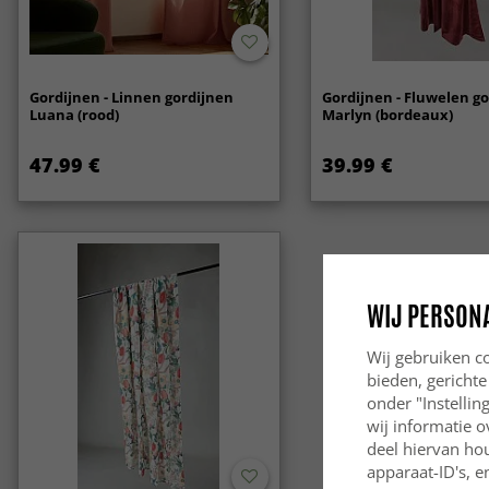
Gordijnen - Linnen gordijnen
Gordijnen - Fluwelen g
Luana (rood)
Marlyn (bordeaux)
47.99 €
39.99 €
WIJ PERSON
Wij gebruiken co
bieden, gerichte
onder "Instelli
wij informatie o
deel hiervan ho
apparaat-ID's, e