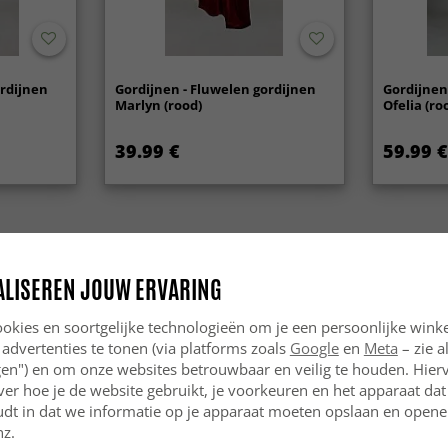
ordijnen
Gordijnen - Fluwelen gordijnen
Gordijnen
Marlyn (rood)
Ofelia (ro
39.99 €
59.99 €
ALISEREN JOUW ERVARING
okies en soortgelijke technologieën om je een persoonlijke winke
 advertenties te tonen (via platforms zoals
Google
en
Meta
– zie a
ngen") en om onze websites betrouwbaar en veilig te houden. Hie
ver hoe je de website gebruikt, je voorkeuren en het apparaat dat 
udt in dat we informatie op je apparaat moeten opslaan en openen
nz.