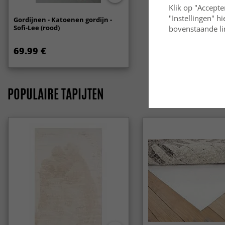
Klik op "Accepte
"Instellingen" h
Gordijnen - Katoenen gordijn -
Sofi-Lee (rood)
bovenstaande lin
69.99 €
POPULAIRE TAPIJTEN