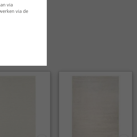
aan via
rwerken via de