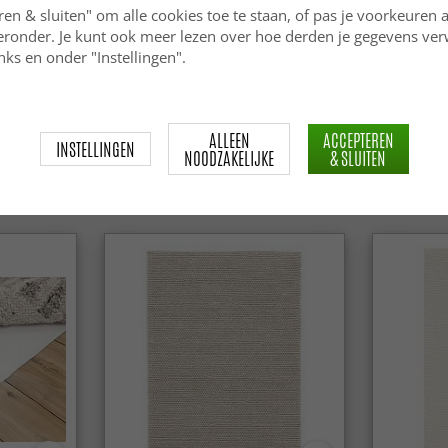
ren & sluiten" om alle cookies toe te staan, of pas je voorkeuren 
ieronder. Je kunt ook meer lezen over hoe derden je gegevens ve
ks en onder "Instellingen".
ALLEEN
ACCEPTEREN
INSTELLINGEN
NOODZAKELIJKE
& SLUITEN