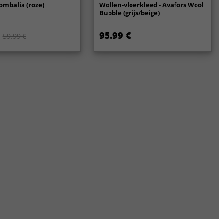
ombalia (roze)
Wollen-vloerkleed - Avafors Wool
Bubble (grijs/beige)
95.99 €
59.99 €