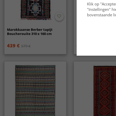
Klik op "Accepte
"Instellingen" h
bovenstaande lin
Marokkaanse Berber tapijt
Marokkaanse Berber ta
Boucherouite 310 x 160 cm
Boucherouite 370 x 170
439 €
479 €
579 €
729 €