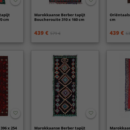
apijt
Marokkaanse Berber tapijt
Oriëntaals
70 cm
Boucherouite 310 x 160 cm
cm
439 €
439 €
579 €
63
 396 x 254
Marokkaanse Berber tapijt
Marokkaan