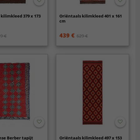
 kilimkleed 379 x 173
Oriëntaals kilimkleed 401 x 161
cm
439 €
9 €
629 €
se Berber tapijt
Oriëntaals kilimkleed 497 x 153