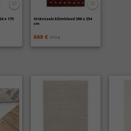
24 x 175
Oriëntaals kilimkleed 396 x 254
cm
669 €
979 €