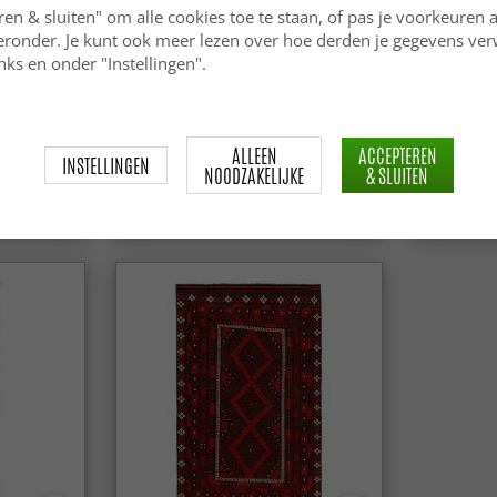
ren & sluiten" om alle cookies toe te staan, of pas je voorkeuren 
ieronder. Je kunt ook meer lezen over hoe derden je gegevens ve
ks en onder "Instellingen".
pijt
Marokkaanse Berber tapijt
Marokkaan
 cm
Boucherouite 285 x 170 cm
Boucherou
ALLEEN
ACCEPTEREN
INSTELLINGEN
NOODZAKELIJKE
& SLUITEN
349 €
519 €
479 €
7