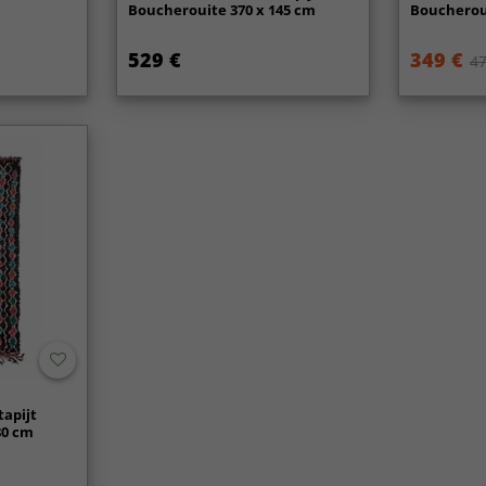
Boucherouite 370 x 145 cm
Boucheroui
529 €
349 €
47
apijt
80 cm