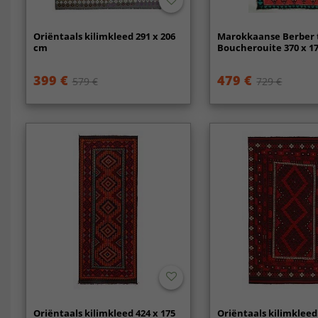
Oriëntaals kilimkleed 291 x 206
Marokkaanse Berber t
cm
Boucherouite 370 x 1
399 €
479 €
579 €
729 €
Oriëntaals kilimkleed 424 x 175
Oriëntaals kilimkleed