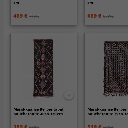
cm
cm
499 €
669 €
719 €
979 €
Marokkaanse Berber tapijt
Marokkaanse Berber t
Boucherouite 405 x 130 cm
Boucherouite 395 x 1
389 €
519 €
529 €
719 €