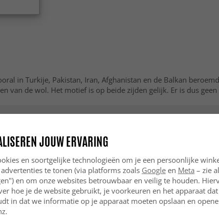
al in Turkije, Pakistan, Iran, Afghanistan en de Balkan beroemd 
n van de wol. Het motief is op beide zijden gelijk. Er is dus geen
ALISEREN JOUW ERVARING
okies en soortgelijke technologieën om je een persoonlijke winke
 advertenties te tonen (via platforms zoals
Google
en
Meta
– zie a
ngen") en om onze websites betrouwbaar en veilig te houden. Hie
ver hoe je de website gebruikt, je voorkeuren en het apparaat dat 
udt in dat we informatie op je apparaat moeten opslaan en openen
nz.