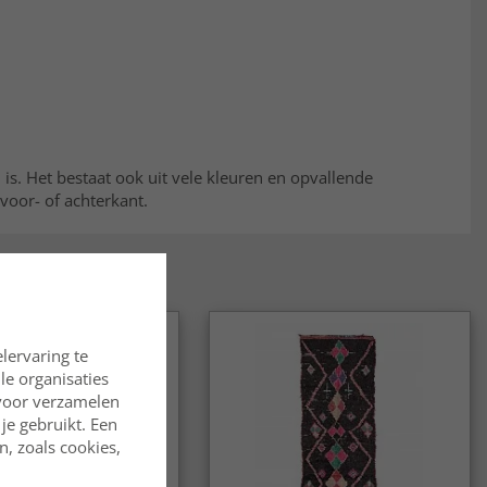
is. Het bestaat ook uit vele kleuren en opvallende
 voor- of achterkant.
lervaring te
lle organisaties
rvoor verzamelen
je gebruikt. Een
, zoals cookies,