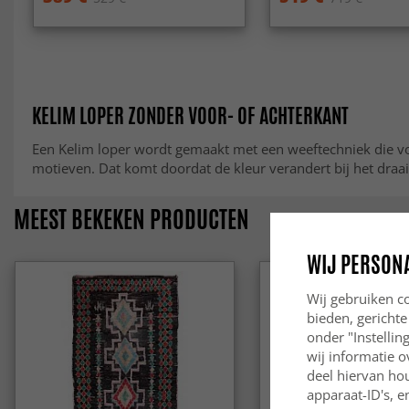
KELIM LOPER ZONDER VOOR- OF ACHTERKANT
Een Kelim loper wordt gemaakt met een weeftechniek die voor
motieven. Dat komt doordat de kleur verandert bij het draaie
MEEST BEKEKEN PRODUCTEN
WIJ PERSON
Wij gebruiken co
bieden, gerichte
onder "Instelli
wij informatie o
deel hiervan ho
apparaat-ID's, e