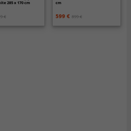
te 285 x 170 cm
cm
599 €
9 €
899 €