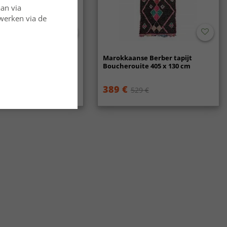
aan via
rwerken via de
se Berber tapijt
Marokkaanse Berber tapijt
ite 395 x 180 cm
Boucherouite 405 x 130 cm
389 €
19 €
529 €