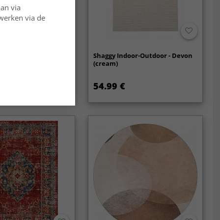
aan via
rwerken via de
eopard (bruin)
Shaggy Indoor-Outdoor - Devon
(cream)
54.99 €
59.99 €