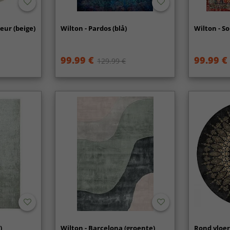
eur (beige)
Wilton - Pardos (blå)
Wilton - So
99.99 €
99.99 €
129.99 €
)
Wilton - Barcelona (groente)
Rond vloer