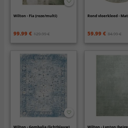
Wilton - Fia (roze/multi)
Rond vloerkleed - Mat
99.99 €
59.99 €
129.99 €
84.99 €
Wilton - Gombalia (lichtblauw)
Wilton - Lynton (beige