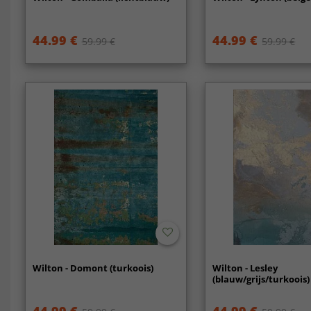
44.99 €
44.99 €
59.99 €
59.99 €
Wilton - Domont (turkoois)
Wilton - Lesley
(blauw/grijs/turkoois)
44.99 €
44.99 €