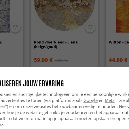
w)
Rond vloerkleed - Elena
Wilton - C
(beige/goud)
59.99 €
44.99 €
84.99 €
ALISEREN JOUW ERVARING
okies en soortgelijke technologieën om je een persoonlijke winke
 advertenties te tonen (via platforms zoals
Google
en
Meta
– zie a
ngen") en om onze websites betrouwbaar en veilig te houden. Hie
ver hoe je de website gebruikt, je voorkeuren en het apparaat dat 
udt in dat we informatie op je apparaat moeten opslaan en openen
nz.