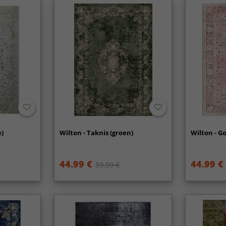
e)
Wilton - Taknis (groen)
Wilton - G
44.99 €
44.99 €
59.99 €