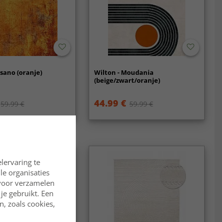
esano (oranje)
Wilton - Moudania
(beige/zwart/oranje)
44.99 €
59.99 €
59.99 €
lervaring te
lle organisaties
rvoor verzamelen
je gebruikt. Een
, zoals cookies,