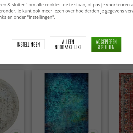
ren & sluiten" om alle cookies toe te staan, of pas je voorkeuren 
ieronder. Je kunt ook meer lezen over hoe derden je gegevens ve
ks en onder "Instellingen".
ana (multi)
Ronde vloerkleden - Devon
Wilton - L
(cream)
ALLEEN
ACCEPTEREN
INSTELLINGEN
NOODZAKELIJKE
& SLUITEN
29.99 €
44.99 €