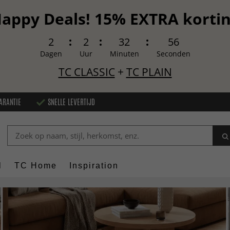
appy Deals! 15% EXTRA korti
2
2
32
54
Dagen
Uur
Minuten
Seconden
TC CLASSIC
+
TC PLAIN
ARANTIE
SNELLE LEVERTIJD
l
TC Home
Inspiration