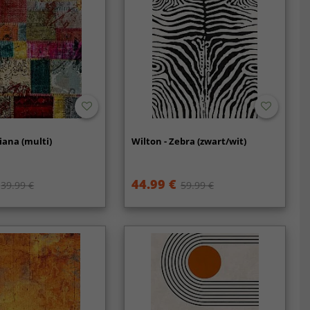
iana (multi)
Wilton - Zebra (zwart/wit)
44.99 €
39.99 €
59.99 €