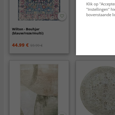
Klik op "Accepte
"Instellingen" h
bovenstaande lin
Wilton - Bouhjar
Rond vloerkleed - Ari
(blauw/roze/multi)
44.99 €
59.99 €
59.99 €
84.99 €