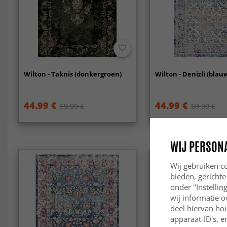
Wilton - Taknis (donkergroen)
Wilton - Denizli (blau
44.99 €
44.99 €
59.99 €
59.99 €
WIJ PERSON
Wij gebruiken co
bieden, gerichte
onder "Instelli
wij informatie o
deel hiervan ho
apparaat-ID's, e