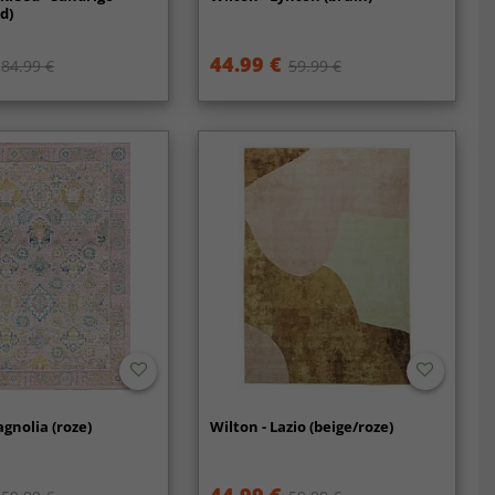
d)
44.99 €
84.99 €
59.99 €
agnolia (roze)
Wilton - Lazio (beige/roze)
44.99 €