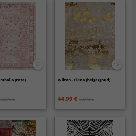
ombalia (roze)
Wilton - Elena (beige/goud)
44.99 €
59.99 €
59.99 €