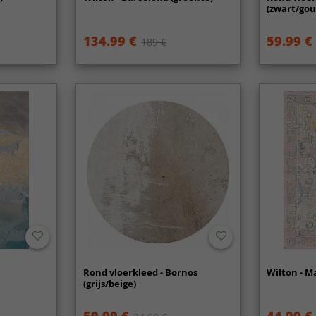
(zwart/gou
134.99 €
59.99 €
189 €
Rond vloerkleed - Bornos
Wilton - M
(grijs/beige)
59.99 €
44.99 €