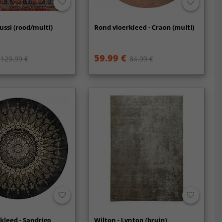
ussi (rood/multi)
Rond vloerkleed - Craon (multi)
59.99 €
129.99 €
84.99 €
kleed - Sandrigo
Wilton - Lynton (bruin)