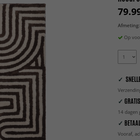
79.9
Afmeting:
Op voo
✓
SNELLE
Verzendin
✓
GRATIS
14 dagen g
✓
BETAAL
Vooraf, ac