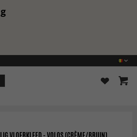
ng
IG VLOERKLEED - VOLOS (CRÈME/BRUIN)