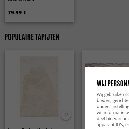
79.99 €
POPULAIRE TAPIJTEN
WIJ PERSON
Wij gebruiken co
bieden, gerichte
onder "Instelli
wij informatie o
deel hiervan ho
apparaat-ID's, e