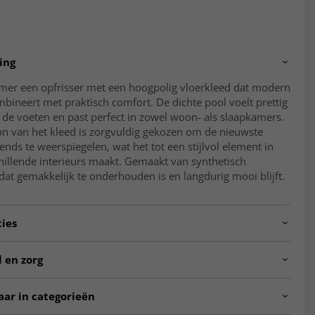
ing
amer een opfrisser met een hoogpolig vloerkleed dat modern
bineert met praktisch comfort. De dichte pool voelt prettig
de voeten en past perfect in zowel woon- als slaapkamers.
on van het kleed is zorgvuldig gekozen om de nieuwste
rends te weerspiegelen, wat het tot een stijlvol element in
hillende interieurs maakt. Gemaakt van synthetisch
dat gemakkelijk te onderhouden is en langdurig mooi blijft.
ties
6540.volos.cream/beige.80x150
 en zorg
: circa 3 centimeter
: 100% polyester
aar in categorieën
: China