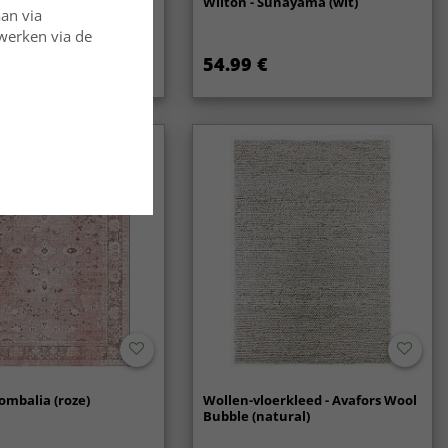
oerkleed - Coastal
Wilton - Sunayama (wit)
aan via
rwerken via de
54.99 €
ombalia (roze)
Wollen-vloerkleed - Avafors Wool
Bubble (natural)