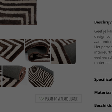
Beschrijv
Geef je k
design com
aan onder 
Het patro
interieurt
veel versc
materiaal 
Specifica
Artno:
KA
Materiaal
PLAATS OP VERLANGLIJSTJE
Poolhoogte
Materiaal
Beschikb
Oorsprong