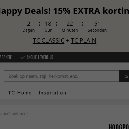
appy Deals! 15% EXTRA korti
2
18
22
49
Dagen
Uur
Minuten
Seconden
TC CLASSIC
+
TC PLAIN
ARANTIE
SNELLE LEVERTIJD
l
TC Home
Inspiration
os (crème/bruin)
HOOGPOL