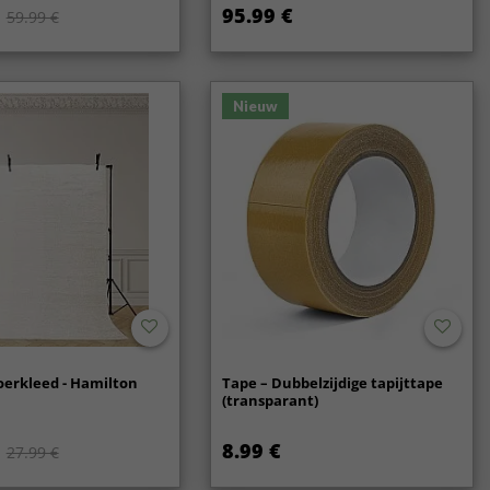
95.99 €
59.99 €
Nieuw
oerkleed - Hamilton
Tape – Dubbelzijdige tapijttape
(transparant)
8.99 €
27.99 €