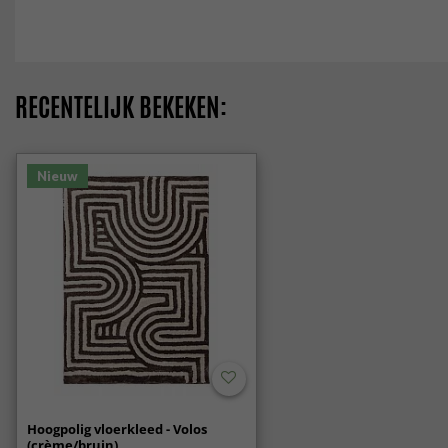
RECENTELIJK BEKEKEN:
Nieuw
Hoogpolig vloerkleed - Volos
(crème/bruin)