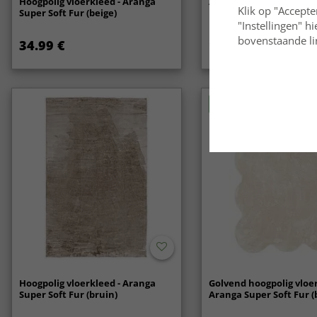
Hoogpolig vloerkleed - Aranga
Anti-slip
Klik op "Accepte
Super Soft Fur (beige)
"Instellingen" h
bovenstaande lin
34.99 €
14.99 €
Nieuw
Hoogpolig vloerkleed - Aranga
Golvend hoogpolig vloer
Super Soft Fur (bruin)
Aranga Super Soft Fur (