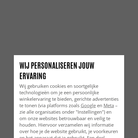
WIJ PERSONALISEREN JOUW
ERVARING
Wij gebruiken cookies en soortgelijke
technologieën om je een persoonlijke
winkelervaring te bieden, gerichte advertenties
te tonen (via platforms zoals
Google
en
Meta
–
zie alle organisaties onder "Instellingen") en
om onze websites betrouwbaar en veilig te
houden. Hiervoor verzamelen wij informatie
over hoe je de website gebruikt, je voorkeuren
en het apparaat dat je gebruikt. Een deel