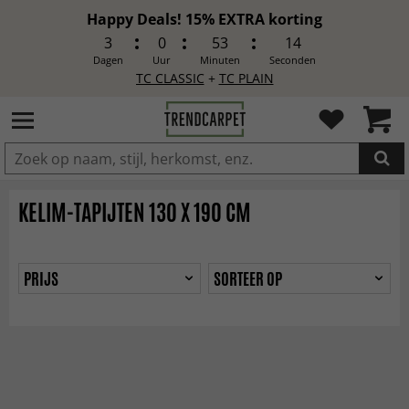
Happy Deals! 15% EXTRA korting
3
0
53
14
Dagen
Uur
Minuten
Seconden
TC CLASSIC
+
TC PLAIN
IN DE WINKELWAGEN GELEGD
KELIM-TAPIJTEN 130 X 190 CM
PRIJS
SORTEER OP