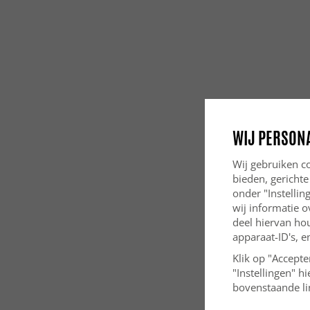
WIJ PERSON
Wij gebruiken co
bieden, gerichte
onder "Instelli
wij informatie o
deel hiervan ho
apparaat-ID's, e
Klik op "Accepte
"Instellingen" h
bovenstaande lin