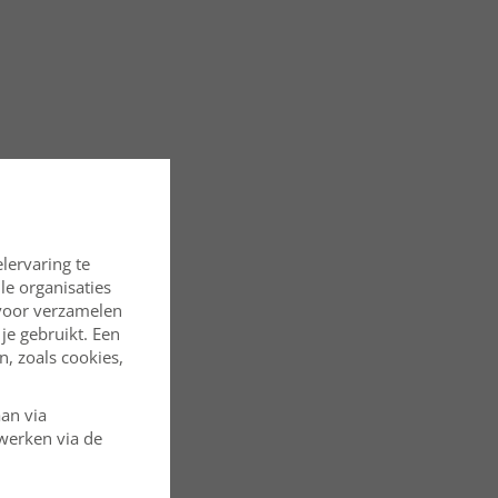
lervaring te
lle organisaties
rvoor verzamelen
je gebruikt. Een
, zoals cookies,
aan via
rwerken via de