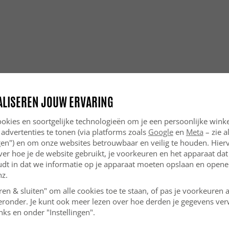
ALISEREN JOUW ERVARING
okies en soortgelijke technologieën om je een persoonlijke winke
 advertenties te tonen (via platforms zoals
Google
en
Meta
– zie a
ngen") en om onze websites betrouwbaar en veilig te houden. Hie
ver hoe je de website gebruikt, je voorkeuren en het apparaat dat 
udt in dat we informatie op je apparaat moeten opslaan en openen
nz.
ren & sluiten" om alle cookies toe te staan, of pas je voorkeuren 
ieronder. Je kunt ook meer lezen over hoe derden je gegevens ve
ks en onder "Instellingen".