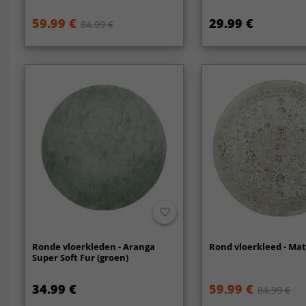
59.99 €
29.99 €
84.99 €
Ronde vloerkleden - Aranga
Rond vloerkleed - Mat
Super Soft Fur (groen)
34.99 €
59.99 €
84.99 €