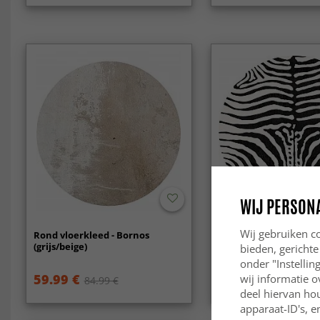
WIJ PERSON
Wij gebruiken co
Rond vloerkleed - Bornos
Rond vloerkleed - Zeb
(grijs/beige)
(zwart/wit)
bieden, gerichte
onder "Instelli
59.99 €
59.99 €
wij informatie o
84.99 €
84.99 €
deel hiervan ho
apparaat-ID's, e