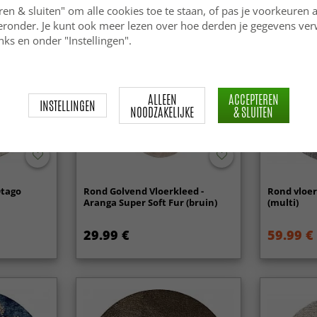
ren & sluiten" om alle cookies toe te staan, of pas je voorkeuren 
Nieuw
ieronder. Je kunt ook meer lezen over hoe derden je gegevens ve
ks en onder "Instellingen".
ALLEEN
ACCEPTEREN
INSTELLINGEN
NOODZAKELIJKE
& SLUITEN
Otago
Rond Golvend Vloerkleed -
Rond vloer
Aranga Super Soft Fur (bruin)
(multi)
29.99 €
59.99 €