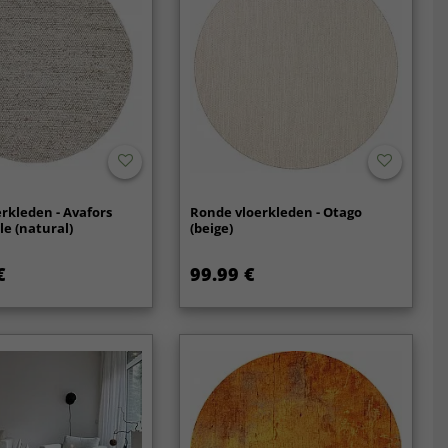
rkleden - Avafors
Ronde vloerkleden - Otago
e (natural)
(beige)
€
99.99 €