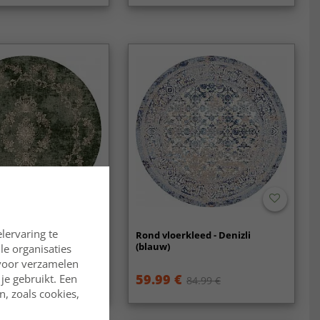
lervaring te
kleed - Taknis (groen)
Rond vloerkleed - Denizli
(blauw)
lle organisaties
rvoor verzamelen
59.99 €
je gebruikt. Een
84.99 €
84.99 €
, zoals cookies,