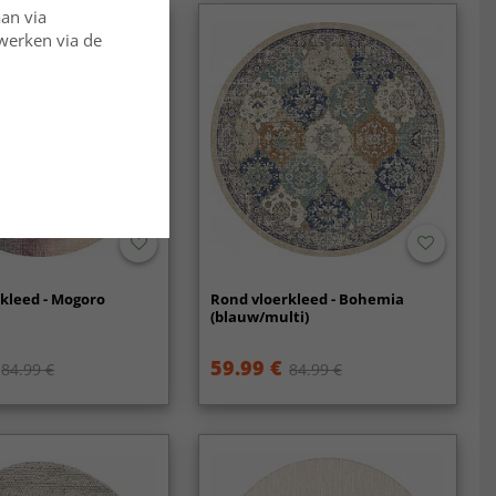
aan via
rwerken via de
kleed - Mogoro
Rond vloerkleed - Bohemia
(blauw/multi)
59.99 €
84.99 €
84.99 €