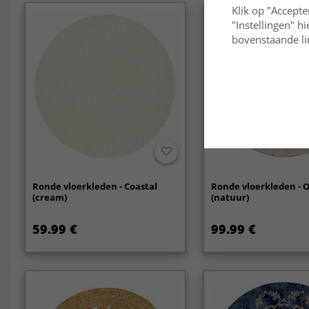
Klik op "Accepte
"Instellingen" h
bovenstaande lin
Ronde vloerkleden - Coastal
Ronde vloerkleden - 
(cream)
(natuur)
59.99 €
99.99 €