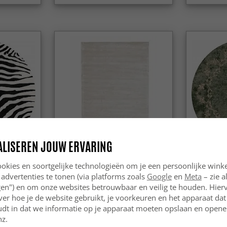
ALISEREN JOUW ERVARING
okies en soortgelijke technologieën om je een persoonlijke winke
ra
Viscose-vloerkleed - Jodhpur
Rond vloer
Special Luxury Edition (offwhite)
 advertenties te tonen (via platforms zoals
Google
en
Meta
– zie a
ngen") en om onze websites betrouwbaar en veilig te houden. Hie
159 €
59.99 €
ver hoe je de website gebruikt, je voorkeuren en het apparaat dat 
199 €
udt in dat we informatie op je apparaat moeten opslaan en openen
nz.