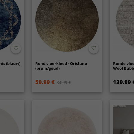
nis (blauw)
Rond vloerkleed - Oristano
Ronde vloe
(bruin/goud)
Wool Bubbl
59.99 €
139.99 
84.99 €