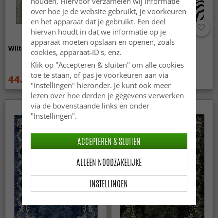
houden. Hiervoor verzamelen wij informatie
over hoe je de website gebruikt, je voorkeuren
en het apparaat dat je gebruikt. Een deel
hiervan houdt in dat we informatie op je
apparaat moeten opslaan en openen, zoals
Wilton - Mateur (beige)
Wilton - Zebra (zwart/wit)
cookies, apparaat-ID's, enz.
Klik op "Accepteren & sluiten" om alle cookies
toe te staan, of pas je voorkeuren aan via
44.99 €
44.99 €
59.99 €
59.99 €
"Instellingen" hieronder. Je kunt ook meer
lezen over hoe derden je gegevens verwerken
via de bovenstaande links en onder
"Instellingen".
ACCEPTEREN & SLUITEN
ALLEEN NOODZAKELIJKE
INSTELLINGEN