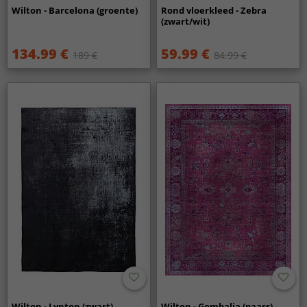
Wilton - Barcelona (groente)
Rond vloerkleed - Zebra
(zwart/wit)
134.99 €
59.99 €
189 €
84.99 €
Wilton - Lynton (zwart)
Wilton - Gombalia (paars)