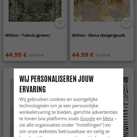
Wilton - Taknis (groen)
Wilton - Elena (beige/goud)
44.99 €
44.99 €
59.99 €
59.99 €
WIJ PERSONALISEREN JOUW
ERVARING
Wij gebruiken cookies en soortgelijke
technologieën om je een persoonlijke
winkelervaring te bieden, gerichte advertenties
te tonen (via platforms zoals
Google
en
Meta
–
zie alle organisaties onder "Instellingen") en
om onze websites betrouwbaar en veilig te