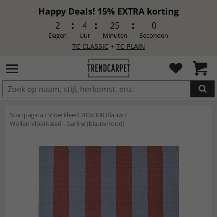
Happy Deals! 15% EXTRA korting
2
4
24
58
Dagen
Uur
Minuten
Seconden
TC CLASSIC
+
TC PLAIN
IN DE WINKELWAGEN GELEGD
Startpagina
/
Vloerkleed 200x300 Blauw
/
Wollen-vloerkleed - Garine (blauw/rood)