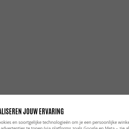
ALISEREN JOUW ERVARING
okies en soortgelijke technologieën om je een persoonlijke winke
 advertenties te tonen (via platforms zoals
Google
en
Meta
– zie a