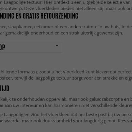
en Laagpolige textuur! Hier ontdekt u een uitgebreide selectie v
ge ontwerp. Deze vloerkleden bieden niet alleen stijl maar ook pr
ENDING EN GRATIS RETOURZENDING
r, slaapkamer, eetkamer of een andere ruimte in uw huis, in de
ar gemakkelijk onderhoud en een strak uiterlijk gewenst zijn.
OP
hillende formaten, zodat u het vloerkleed kunt kiezen dat perfec
eer, terwijl de laagpolige textuur zorgt voor een strakke en eigen
TIJD
akkelijk te onderhouden oppervlak, maar ook geluidsabsorptie en
toe aan uw interieur en kan harmoniëren met verschillende kleur
ge Laagpolig en vind het vloerkleed dat het beste past bij uw per
he waarde, maar ook duurzaamheid voor langdurig genot. Kies van