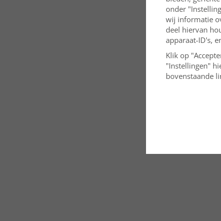
onder "Instelli
wij informatie o
deel hiervan ho
apparaat-ID's, e
Klik op "Accepte
"Instellingen" h
bovenstaande lin