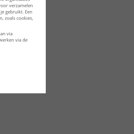
rvoor verzamelen
je gebruikt. Een
, zoals cookies,
aan via
rwerken via de