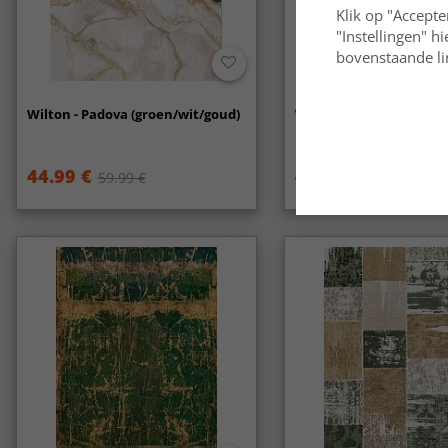
Klik op "Accepte
"Instellingen" h
bovenstaande lin
Wilton - Padova (groen/wit/goud)
Wilton - Amasra (groen)
44.99 €
44.99 €
59.99 €
59.99 €