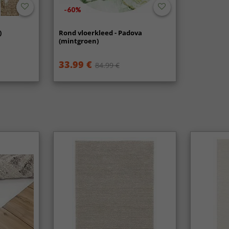
-60%
)
Rond vloerkleed - Padova
(mintgroen)
33.99 €
84.99 €