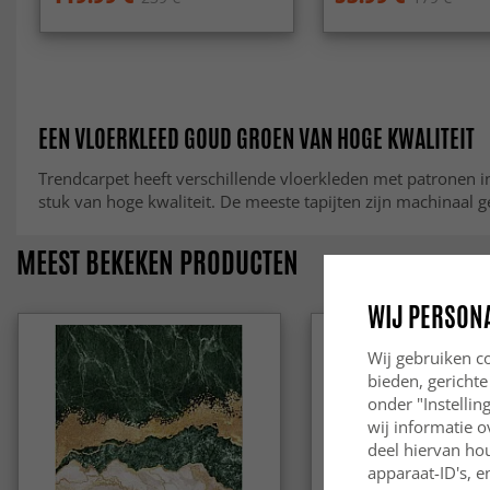
EEN VLOERKLEED GOUD GROEN VAN HOGE KWALITEIT
Trendcarpet heeft verschillende vloerkleden met patronen in
stuk van hoge kwaliteit. De meeste tapijten zijn machinaal 
MEEST BEKEKEN PRODUCTEN
WIJ PERSON
Wij gebruiken co
bieden, gerichte
onder "Instelli
wij informatie o
deel hiervan ho
apparaat-ID's, e