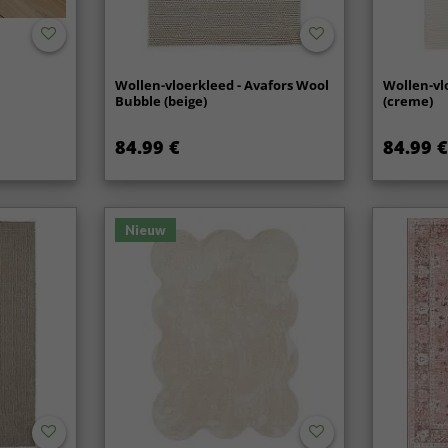
Wollen-vloerkleed - Avafors Wool
Wollen-vl
Bubble (beige)
(creme)
84.99 €
84.99 €
Nieuw