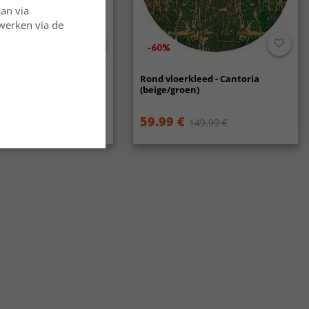
aan via
rwerken via de
-60%
rkleed - Amasra (groen)
Rond vloerkleed - Cantoria
(beige/groen)
59.99 €
84.99 €
149.99 €