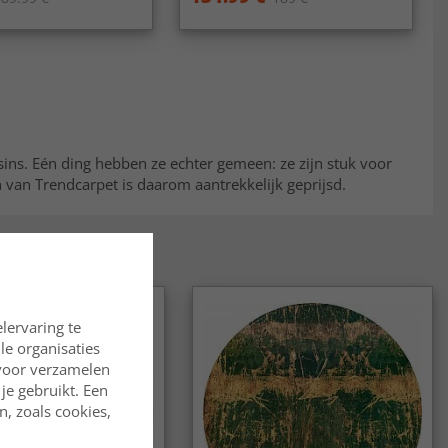
ins. Eén ding hebben ze echter gemeen: ze zijn stuk voor
 van Trendcarpet is daarom aantrekkelijk geprijsd.
lervaring te
lle organisaties
rvoor verzamelen
je gebruikt. Een
, zoals cookies,