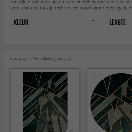
Een rijk interieur vraagt om een vloerkleed met een rijke u
komt dan ook tot zijn recht in een woonkamer met royale m
KLEUR
LENGTE
Startpagina
/
Vloerkleed goud groen