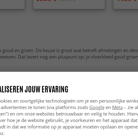
 goud en groen. De keuze is groot wat betreft afmetingen en dess
geweven. Dat levert nog een pluspunt op: je vloerkleed goud groen
ALISEREN JOUW ERVARING
okies en soortgelijke technologieën om je een persoonlijke winke
 advertenties te tonen (via platforms zoals
Google
en
Meta
– zie a
ngen") en om onze websites betrouwbaar en veilig te houden. Hie
ver hoe je de website gebruikt, je voorkeuren en het apparaat dat 
udt in dat we informatie op je apparaat moeten opslaan en openen
nz.