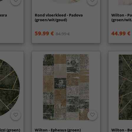
asra
Rond vloerkleed - Padova
Wilton - P
(groen/wit/goud)
(groen/wit
59.99 €
44.99 €
84.99 €
izzi (groen)
Wilton - Ephesus (groen)
Wilton - Be