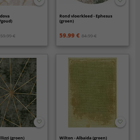
adova
Rond vloerkleed - Ephesus
/goud)
(groen)
59.99 €
59.99 €
84.99 €
llizzi (groen)
Wilton - Albaida (groen)