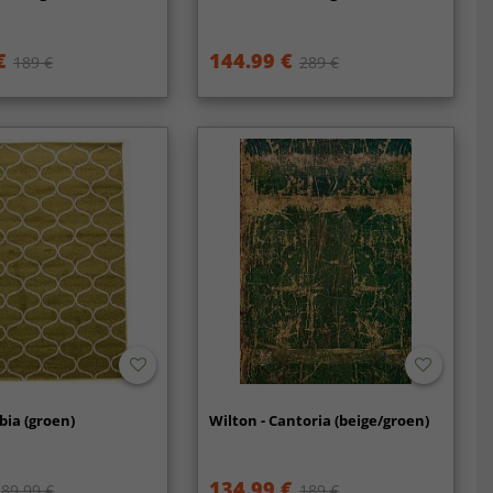
€
144.99 €
189 €
289 €
bia (groen)
Wilton - Cantoria (beige/groen)
134.99 €
89.99 €
189 €