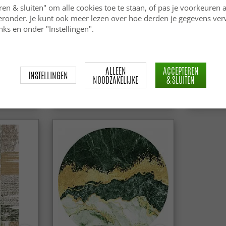
ren & sluiten" om alle cookies toe te staan, of pas je voorkeuren 
ieronder. Je kunt ook meer lezen over hoe derden je gegevens ve
ks en onder "Instellingen".
Rond vloerkleed - Padova
Rond vloe
(groen/wit/goud)
ALLEEN
ACCEPTEREN
INSTELLINGEN
NOODZAKELIJKE
& SLUITEN
59.99 €
59.99 €
84.99 €