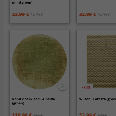
(mintgroen)
33.99 €
33.99 €
84.99 €
84.99 €
-70%
Rond vloerkleed - Albaida
Wilton - Loretta (groe
(groen)
119.99 €
53.99 €
239 €
179 €