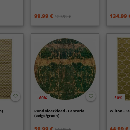
99.99 €
134.99 
129.99 €
-60%
-50%
n)
Rond vloerkleed - Cantoria
Wilton - Fa
(beige/groen)
59.99 €
44.99 €
149.99 €