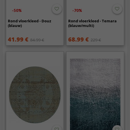
-50%
-70%
Rond vloerkleed - Douz
Rond vloerkleed - Temara
(blauw)
(blauw/multi)
41.99 €
68.99 €
84.99 €
229 €