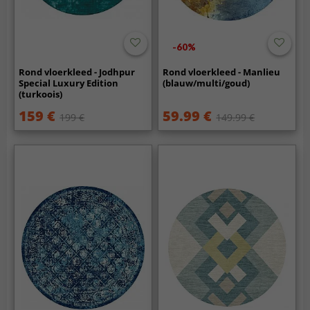
-60%
Rond vloerkleed - Jodhpur
Rond vloerkleed - Manlieu
Special Luxury Edition
(blauw/multi/goud)
(turkoois)
159 €
59.99 €
199 €
149.99 €