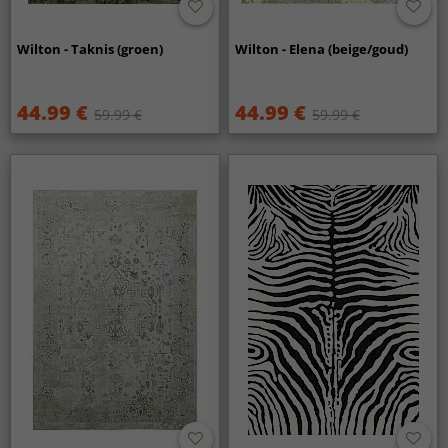
Wilton - Taknis (groen)
Wilton - Elena (beige/goud)
44.99 €
44.99 €
59.99 €
59.99 €