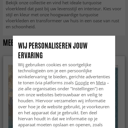
Bekijk onze collectie en vind het ideale turquoise
vloerkleed dat past bij uw levensstijl en interieur. Kies voor
stijl en kleur met onze hoogwaardige turquoise
vloerkleden en transformeer uw huis in een oase van rust
en schoonheid.
MEEST BEKEKEN PRODUCTEN
WIJ PERSONALISEREN JOUW
ERVARING
Wij gebruiken cookies en soortgelijke
technologieën om je een persoonlijke
winkelervaring te bieden, gerichte advertenties
te tonen (via platforms zoals
Google
en
Meta
–
zie alle organisaties onder "Instellingen") en
om onze websites betrouwbaar en veilig te
houden. Hiervoor verzamelen wij informatie
over hoe je de website gebruikt, je voorkeuren
en het apparaat dat je gebruikt. Een deel
hiervan houdt in dat we informatie op je
apparaat moeten opslaan en openen, zoals