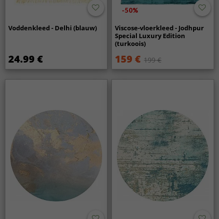
-50%
Voddenkleed - Delhi (blauw)
Viscose-vloerkleed - Jodhpur
Special Luxury Edition
(turkoois)
24.99 €
159 €
199 €