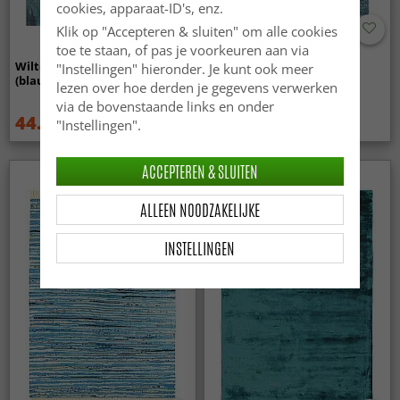
cookies, apparaat-ID's, enz.
Klik op "Accepteren & sluiten" om alle cookies
-50%
toe te staan, of pas je voorkeuren aan via
Wilton - Lesley
Hoogpolig vloerkleed -
"Instellingen" hieronder. Je kunt ook meer
(blauw/grijs/turkoois)
Cudillero (blauw)
lezen over hoe derden je gegevens verwerken
via de bovenstaande links en onder
44.99 €
109.99 €
59.99 €
219 €
"Instellingen".
ACCEPTEREN & SLUITEN
ALLEEN NOODZAKELIJKE
INSTELLINGEN