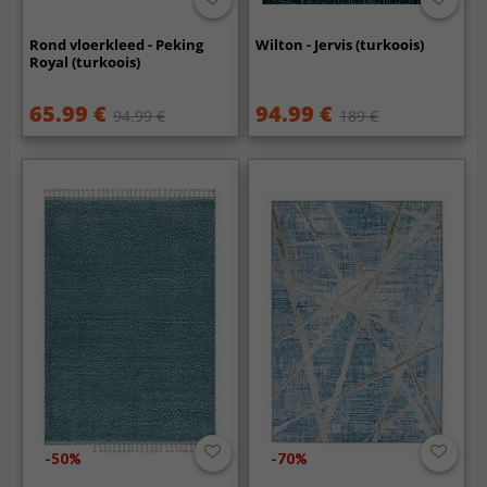
Rond vloerkleed - Peking
Wilton - Jervis (turkoois)
Royal (turkoois)
65.99 €
94.99 €
94.99 €
189 €
-50%
-70%