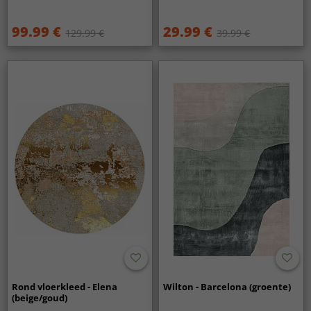
99.99 €
29.99 €
129.99 €
39.99 €
Rond vloerkleed - Elena
Wilton - Barcelona (groente)
(beige/goud)