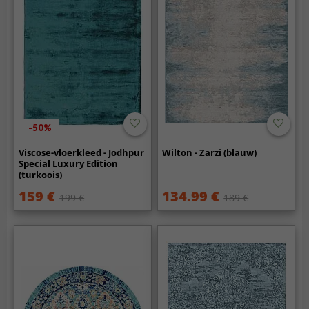
-50%
Viscose-vloerkleed - Jodhpur
Wilton - Zarzi (blauw)
Special Luxury Edition
(turkoois)
159 €
134.99 €
199 €
189 €