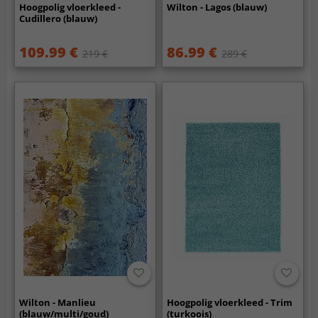
Hoogpolig vloerkleed -
Wilton - Lagos (blauw)
Cudillero (blauw)
109.99 €
86.99 €
219 €
289 €
Wilton - Manlieu
Hoogpolig vloerkleed - Trim
(blauw/multi/goud)
(turkoois)