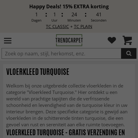
Happy Deals! 15% EXTRA korting
1
1
24
39
Dagen
Uur
Minuten
Seconden
TC CLASSIC
+
TC PLAIN
IN DE WINKELWAGEN GELEGD
VLOERKLEED TURQUOISE
Welkom bij onze uitgebreide collectie vloerkleden in de
categorie "Vloerkleed Turquoise." Hier ontdekt u een
wereld van prachtige tapijten die de verfrissende
schoonheid en levendigheid van de turquoise kleur in uw
interieur brengen. Deze specifieke categorie is gewijd aan
vloerkleden in de schitterende tinten turquoise, die een
gevoel van rust en sereniteit aan elke ruimte toevoegen.
VLOERKLEED TURQUOISE - GRATIS VERZENDING EN