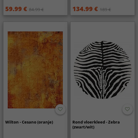
59.99 €
134.99 €
84.99 €
189 €
Wilton - Cesano (oranje)
Rond vloerkleed - Zebra
(zwart/wit)