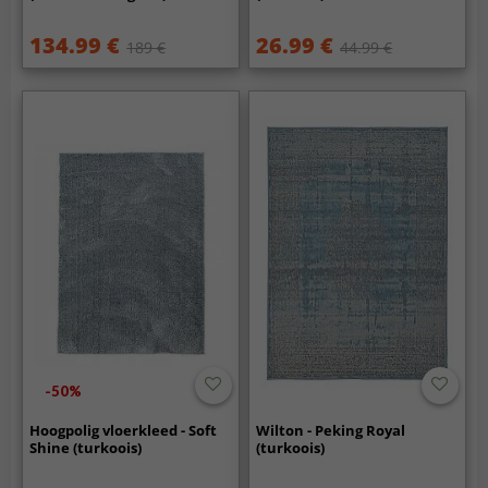
134.99 €
26.99 €
189 €
44.99 €
-50%
Hoogpolig vloerkleed - Soft
Wilton - Peking Royal
Shine (turkoois)
(turkoois)