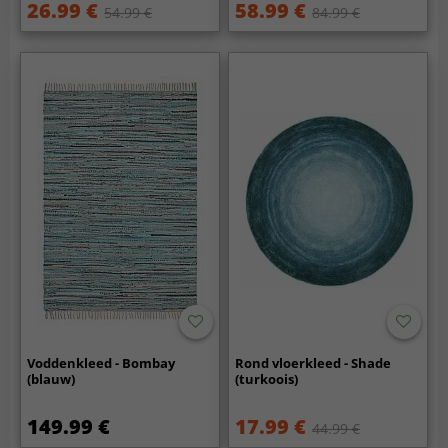
26.99 €
58.99 €
54.99 €
84.99 €
Voddenkleed - Bombay
Rond vloerkleed - Shade
(blauw)
(turkoois)
149.99 €
17.99 €
44.99 €