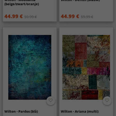
(beige/zwart/oranje)
44.99 €
44.99 €
59.99 €
59.99 €
Wilton - Pardos (blå)
Wilton - Ariana (multi)