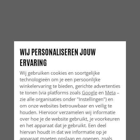
WIJ PERSONALISEREN JOUW
ERVARING
Wij gebruiken cookies en soortgelijke
technologieën om je een persoonlijke
winkelervaring te bieden, gerichte advertenties
te tonen (via platforms zoals
Google
en
Meta
–
zie alle organisaties onder "Instellingen") en
om onze websites betrouwbaar en veilig te
houden. Hiervoor verzamelen wij informatie
over hoe je de website gebruikt, je voorkeuren
en het apparaat dat je gebruikt. Een deel
hiervan houdt in dat we informatie op je
apparaat moeten opslaan en openen, zoals