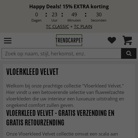
Happy Deals! 15% EXTRA korting
0
23
49
30
Dagen
Uur
Minuten
Seconden
TC CLASSIC
+
TC PLAIN
IN DE WINKELWAGEN GELEGD
VLOERKLEED VELVET
Welkom bij onze prachtige collectie "Vloerkleed Velvet."
Hier vindt u een betoverende selectie van fluweelzachte
vloerkleden die uw interieur een luxueuze uitstraling en
ongekend comfort zullen geven.
VLOERKLEED VELVET - GRATIS VERZENDING EN
GRATIS RETOURZENDING
Onze Vloerkleed Velvet collectie omvat een scala aan