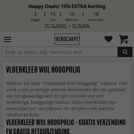
Happy Deals! 15% EXTRA korting
2
15
10
17
Dagen
Uur
Minuten
Seconden
TC CLASSIC
+
TC PLAIN
IN DE WINKELWAGEN GELEGD
VLOERKLEED WOL HOOGPOLIG
Welkom bij onze "Vloerkleed Wol Hoogpolig" collectie. Hier
vindt u een prachtige selectie vloerkleden die zijn gemaakt
van hoogwaardige wol en zijn voorzien van een
weelderige, hoogpolige textuur. Deze vloerkleden zijn
ontworpen om uw interieur te verrijken met warmte,
comfort en luxe.
VLOERKLEED WOL HOOGPOLIG - GRATIS VERZENDING
EN GRATIS RETOURZENDING