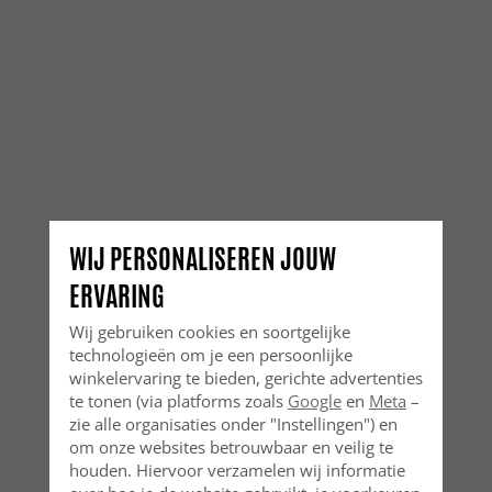
WIJ PERSONALISEREN JOUW
ERVARING
Wij gebruiken cookies en soortgelijke
technologieën om je een persoonlijke
winkelervaring te bieden, gerichte advertenties
te tonen (via platforms zoals
Google
en
Meta
–
zie alle organisaties onder "Instellingen") en
om onze websites betrouwbaar en veilig te
houden. Hiervoor verzamelen wij informatie