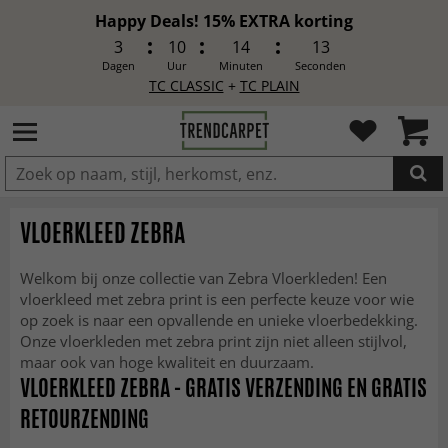
Happy Deals! 15% EXTRA korting
3
10
14
11
Dagen
Uur
Minuten
Seconden
TC CLASSIC
+
TC PLAIN
IN DE WINKELWAGEN GELEGD
VLOERKLEED ZEBRA
Welkom bij onze collectie van Zebra Vloerkleden! Een
vloerkleed met zebra print is een perfecte keuze voor wie
op zoek is naar een opvallende en unieke vloerbedekking.
Onze vloerkleden met zebra print zijn niet alleen stijlvol,
maar ook van hoge kwaliteit en duurzaam.
VLOERKLEED ZEBRA - GRATIS VERZENDING EN GRATIS
RETOURZENDING