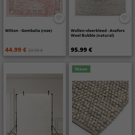
Wilton - Gombalia (roze)
Wollen-vloerkleed - Avafors
Wool Bubble (natural)
44.99 €
95.99 €
59.99 €
Nieuw