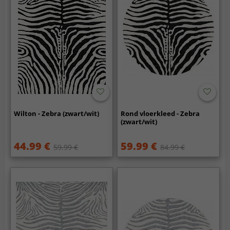
Wilton - Zebra (zwart/wit)
Rond vloerkleed - Zebra
(zwart/wit)
44.99 €
59.99 €
59.99 €
84.99 €