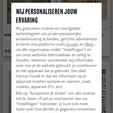
WIJ PERSONALISEREN JOUW
ERVARING
Wij gebruiken cookies en soortgelijke
technologieën om je een persoonlijke
Wilton - Taknis (groen)
Wilton - Elena (beige/goud)
winkelervaring te bieden, gerichte advertenties
te tonen (via platforms zoals
Google
en
Meta
–
zie alle organisaties onder "Instellingen") en
44.99 €
44.99 €
59.99 €
59.99 €
om onze websites betrouwbaar en veilig te
houden. Hiervoor verzamelen wij informatie
over hoe je de website gebruikt, je voorkeuren
en het apparaat dat je gebruikt. Een deel
hiervan houdt in dat we informatie op je
apparaat moeten opslaan en openen, zoals
cookies, apparaat-ID's, enz.
Klik op "Accepteren & sluiten" om alle cookies
toe te staan, of pas je voorkeuren aan via
"Instellingen" hieronder. Je kunt ook meer
lezen over hoe derden je gegevens verwerken