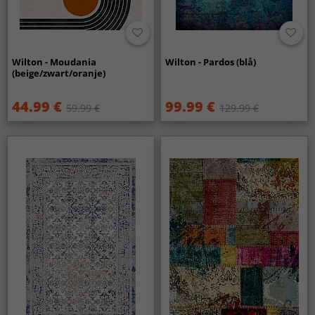
Wilton - Moudania
Wilton - Pardos (blå)
(beige/zwart/oranje)
44.99 €
99.99 €
59.99 €
129.99 €