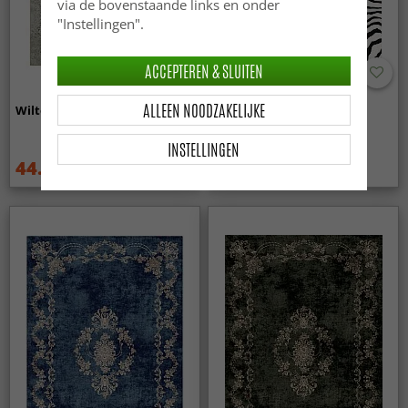
via de bovenstaande links en onder
"Instellingen".
ACCEPTEREN & SLUITEN
ALLEEN NOODZAKELIJKE
Wilton - Mateur (beige)
Wilton - Zebra (zwart/wit)
INSTELLINGEN
44.99 €
44.99 €
59.99 €
59.99 €