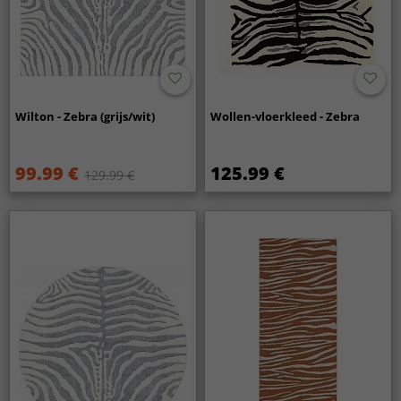
Wilton - Zebra (grijs/wit)
Wollen-vloerkleed - Zebra
99.99 €
125.99 €
129.99 €