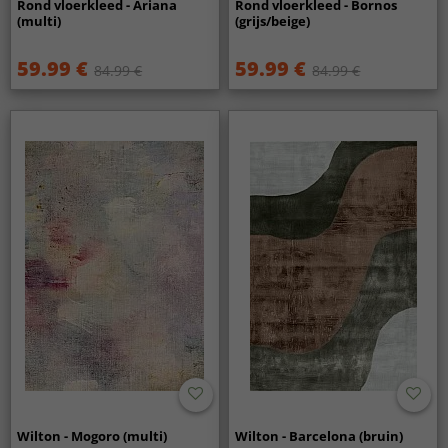
Rond vloerkleed - Ariana
Rond vloerkleed - Bornos
(multi)
(grijs/beige)
59.99 €
59.99 €
84.99 €
84.99 €
Wilton - Mogoro (multi)
Wilton - Barcelona (bruin)