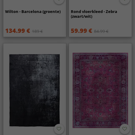
Wilton - Barcelona (groente)
Rond vloerkleed - Zebra
(zwart/wit)
134.99 €
59.99 €
189 €
84.99 €