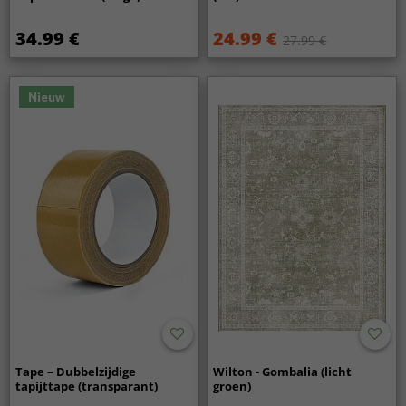
34.99 €
24.99 €
27.99 €
Nieuw
Tape – Dubbelzijdige
Wilton - Gombalia (licht
tapijttape (transparant)
groen)