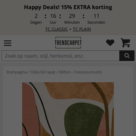
Happy Deals! 15% EXTRA korting
2
16
29
9
Dagen
Uur
Minuten
Seconden
TC CLASSIC
+
TC PLAIN
IN DE WINKELWAGEN GELEGD
Startpagina
/
160x230 tapijt
/
Wilton - Cressida (multi)