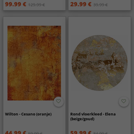
99.99 €
29.99 €
129.99 €
39.99 €
Wilton - Cesano (oranje)
Rond vloerkleed - Elena
(beige/goud)
44.99 €
59.99 €
59.99 €
84.99 €