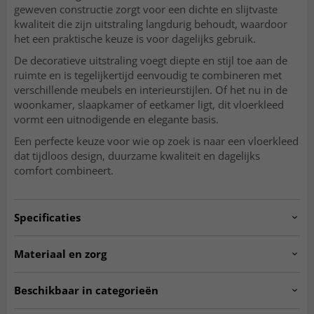
geweven constructie zorgt voor een dichte en slijtvaste
kwaliteit die zijn uitstraling langdurig behoudt, waardoor
het een praktische keuze is voor dagelijks gebruik.
De decoratieve uitstraling voegt diepte en stijl toe aan de
ruimte en is tegelijkertijd eenvoudig te combineren met
verschillende meubels en interieurstijlen. Of het nu in de
woonkamer, slaapkamer of eetkamer ligt, dit vloerkleed
vormt een uitnodigende en elegante basis.
Een perfecte keuze voor wie op zoek is naar een vloerkleed
dat tijdloos design, duurzame kwaliteit en dagelijks
comfort combineert.
Specificaties
Artno:
DT36082_101.130x190
Materiaal en zorg
Gebruik
Binnen
MATERIAAL
Beschikbaar in categorieën
Polyester
Woonkamer