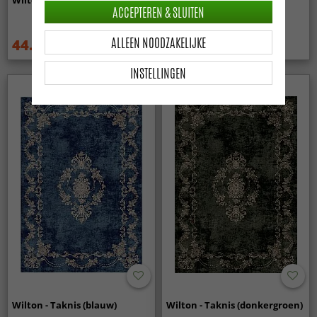
ACCEPTEREN & SLUITEN
ALLEEN NOODZAKELIJKE
44.99 €
44.99 €
59.99 €
59.99 €
INSTELLINGEN
Wilton - Taknis (blauw)
Wilton - Taknis (donkergroen)