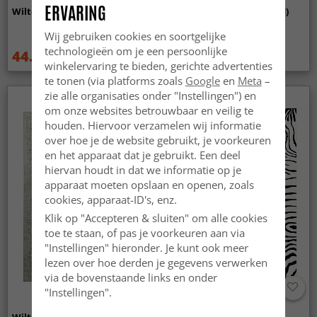
ERVARING
Wilton - Taknis (groen)
Wilton - Elena (beige/goud)
Wij gebruiken cookies en soortgelijke
technologieën om je een persoonlijke
44.99 €
44.99 €
59.99 €
59.99 €
winkelervaring te bieden, gerichte advertenties
te tonen (via platforms zoals
Google
en
Meta
–
zie alle organisaties onder "Instellingen") en
om onze websites betrouwbaar en veilig te
houden. Hiervoor verzamelen wij informatie
over hoe je de website gebruikt, je voorkeuren
en het apparaat dat je gebruikt. Een deel
hiervan houdt in dat we informatie op je
apparaat moeten opslaan en openen, zoals
cookies, apparaat-ID's, enz.
Klik op "Accepteren & sluiten" om alle cookies
toe te staan, of pas je voorkeuren aan via
"Instellingen" hieronder. Je kunt ook meer
lezen over hoe derden je gegevens verwerken
via de bovenstaande links en onder
"Instellingen".
Wilton - Mateur (beige)
Wilton - Zebra (zwart/wit)