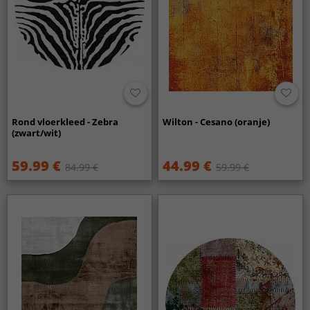
Rond vloerkleed - Zebra
Wilton - Cesano (oranje)
(zwart/wit)
59.99 €
44.99 €
84.99 €
59.99 €