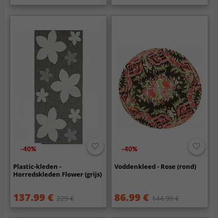
-40%
-40%
Plastic-kleden -
Voddenkleed - Rose (rond)
Horredskleden Flower (grijs)
137.99 €
86.99 €
229 €
144.99 €