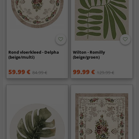
Rond vloerkleed - Delpha
Wilton - Romilly
(beige/multi)
(beige/groen)
59.99 €
99.99 €
84.99 €
129.99 €