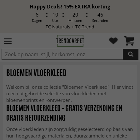
Happy Deals! 15% EXTRA korting
6
10
20
44
Dagen
Uur
Minuten
Seconden
TC Naturals
+
TC Trend
IN DE WINKELWAGEN GELEGD
BLOEMEN VLOERKLEED
Welkom bij onze collectie "Bloemen Vloerkleed". Hier vindt
u een uitgebreide selectie van vloerkleden met
bloemenprints en -ontwerpen.
BLOEMEN VLOERKLEED - GRATIS VERZENDING EN
GRATIS RETOURZENDING
Onze vloerkleden zijn zorgvuldig geselecteerd op basis van
hun hoogwaardige materialen, duurzaamheid en unieke