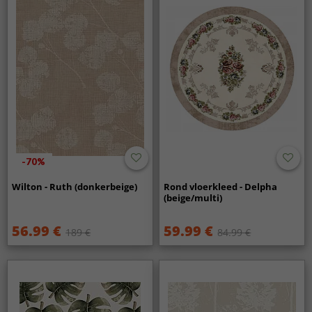
-70%
Wilton - Ruth (donkerbeige)
Rond vloerkleed - Delpha
(beige/multi)
56.99 €
59.99 €
189 €
84.99 €