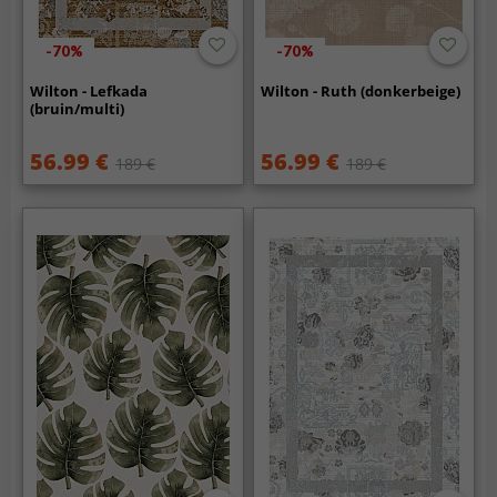
-70%
-70%
Wilton - Lefkada
Wilton - Ruth (donkerbeige)
(bruin/multi)
56.99 €
56.99 €
189 €
189 €