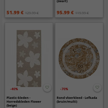
(zwart)
51.99 €
95.99 €
129.99 €
119.99 €
-40%
-70%
Plastic-kleden -
Rond vloerkleed - Lefkada
Horredskleden Flower
(bruin/multi)
(beige)