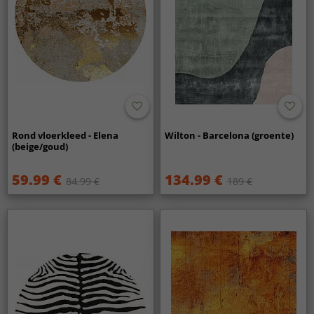
Rond vloerkleed - Elena
Wilton - Barcelona (groente)
(beige/goud)
59.99 €
134.99 €
84.99 €
189 €