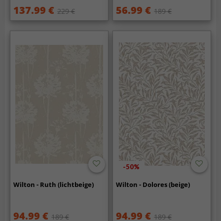
137.99 €
56.99 €
229 €
189 €
-50%
Wilton - Ruth (lichtbeige)
Wilton - Dolores (beige)
94.99 €
94.99 €
189 €
189 €