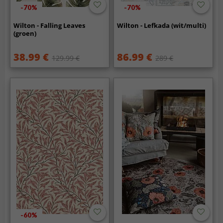
-70%
-70%
Wilton - Falling Leaves
Wilton - Lefkada (wit/multi)
(groen)
38.99 €
86.99 €
129.99 €
289 €
-60%