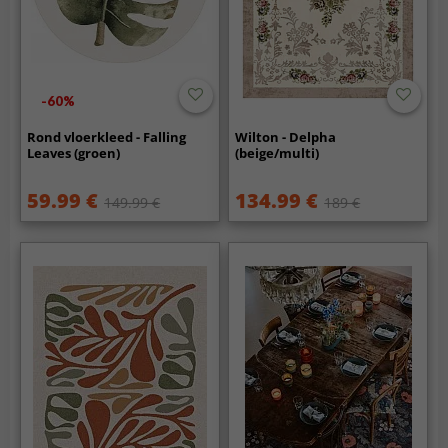
-60%
Rond vloerkleed - Falling
Wilton - Delpha
Leaves (groen)
(beige/multi)
59.99 €
134.99 €
149.99 €
189 €