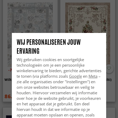
WIJ PERSONALISEREN JOUW
ERVARING
Wij gebruiken cookies en soortgelijke
technologieën om je een persoonlijke
-70%
winkelervaring te bieden, gerichte advertenties
te tonen (via platforms zoals
Google
en
Meta
–
Wilton - Lefkada (wit/multi)
Wilton - Delpha (beige/multi)
zie alle organisaties onder "Instellingen") en
om onze websites betrouwbaar en veilig te
houden. Hiervoor verzamelen wij informatie
86.99 €
134.99 €
289 €
189 €
over hoe je de website gebruikt, je voorkeuren
en het apparaat dat je gebruikt. Een deel
hiervan houdt in dat we informatie op je
apparaat moeten opslaan en openen, zoals