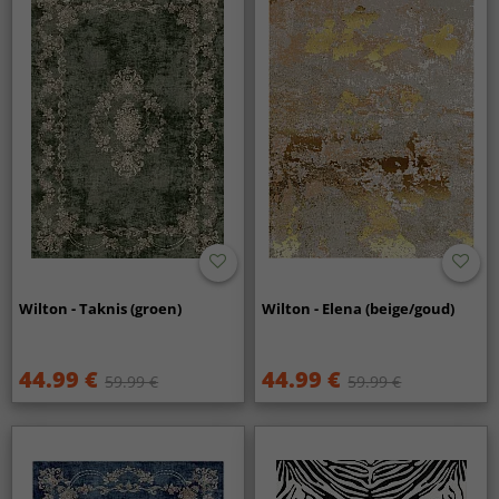
Wilton - Taknis (groen)
Wilton - Elena (beige/goud)
44.99 €
44.99 €
59.99 €
59.99 €