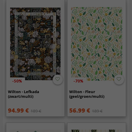
-50%
-70%
Wilton - Lefkada
Wilton - Fleur
(zwart/multi)
(geel/groen/multi)
94.99 €
56.99 €
189 €
189 €