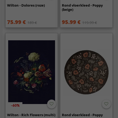
Wilton - Dolores (roze)
Rond vloerkleed - Poppy
(beige)
75.99 €
95.99 €
189 €
119.99 €
-60%
Wilton - Rich Flowers (multi)
Rond vloerkleed - Poppy