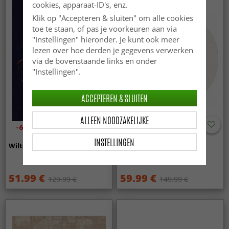
cookies, apparaat-ID's, enz.
Klik op "Accepteren & sluiten" om alle cookies
toe te staan, of pas je voorkeuren aan via
"Instellingen" hieronder. Je kunt ook meer
lezen over hoe derden je gegevens verwerken
via de bovenstaande links en onder
"Instellingen".
ACCEPTEREN & SLUITEN
ALLEEN NOODZAKELIJKE
-60%
-60%
INSTELLINGEN
Wilton - Rich Flowers (multi)
Rond vloerkleed - Falling
Leaves (groen)
51.99 €
59.99 €
129.99 €
149.99 €