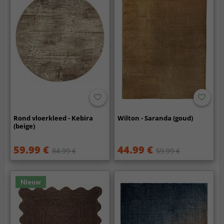
Rond vloerkleed - Kebira
Wilton - Saranda (goud)
(beige)
59.99 €
44.99 €
84.99 €
59.99 €
Nieuw