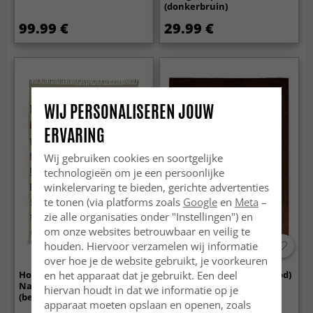
(donkerbruin)
99.99 €
29.99 €
WIJ PERSONALISEREN JOUW
ERVARING
Wij gebruiken cookies en soortgelijke
technologieën om je een persoonlijke
winkelervaring te bieden, gerichte advertenties
te tonen (via platforms zoals
Google
en
Meta
–
zie alle organisaties onder "Instellingen") en
om onze websites betrouwbaar en veilig te
houden. Hiervoor verzamelen wij informatie
over hoe je de website gebruikt, je voorkeuren
en het apparaat dat je gebruikt. Een deel
Hoogpolig vloerkleed - Elsey
Wilton - Bovera (bruin/rood)
Natural Cotton Shaggy
hiervan houdt in dat we informatie op je
(beige/bruin)
apparaat moeten opslaan en openen, zoals