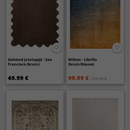
Golvend jutetapijt - San
Wilton - Librilla
Francisco (bruin)
(bruin/blauw)
49.99 €
99.99 €
129.99 €