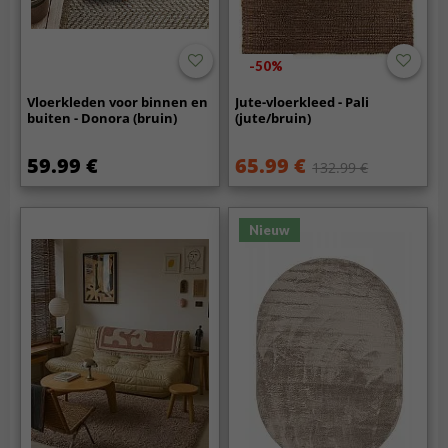
-50%
Vloerkleden voor binnen en
Jute-vloerkleed - Pali
buiten - Donora (bruin)
(jute/bruin)
59.99 €
65.99 €
132.99 €
Nieuw