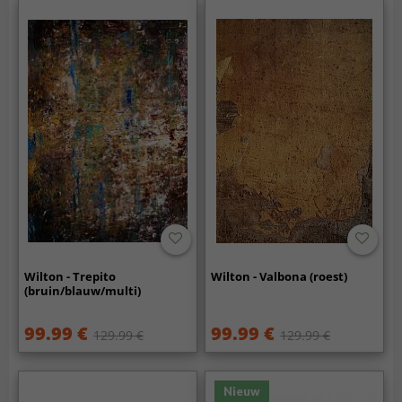
Wilton - Trepito
Wilton - Valbona (roest)
(bruin/blauw/multi)
99.99 €
99.99 €
129.99 €
129.99 €
Nieuw