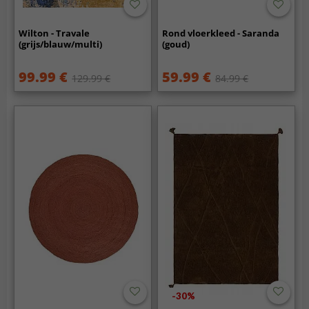
Wilton - Travale
Rond vloerkleed - Saranda
(grijs/blauw/multi)
(goud)
99.99 €
59.99 €
129.99 €
84.99 €
-30%