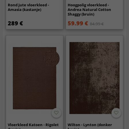
Rond jute vloerkleed -
Hoogpolig vloerkleed -
Amasia (kastanje)
Andrea Natural Cotton
Shaggy (bruin)
289 €
59.99 €
84.99 €
Vloerkleed Katoen - Rigolet
Wilton - Lynton (donker