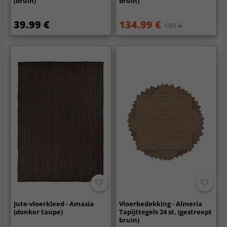
(bruin)
bruin)
39.99 €
134.99 €
189 €
Jute-vloerkleed - Amasia
Vloerbedekking - Almeria
(donker taupe)
Tapijttegels 24 st. (gestreept
bruin)