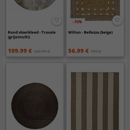
-70%
Rond vloerkleed - Travale
Wilton - Bellezza (beige)
(grijs/multi)
109.99 €
56.99 €
149.99 €
189 €