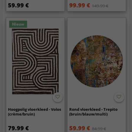
59.99 €
99.99 €
149.99 €
Nieuw
Hoogpolig vloerkleed - Volos
Rond vloerkleed - Trepito
(crème/bruin)
(bruin/blauw/multi)
79.99 €
59.99 €
84.99 €