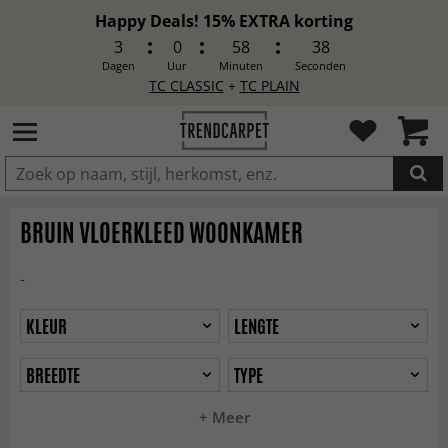
Happy Deals! 15% EXTRA korting
3
0
58
36
Dagen
Uur
Minuten
Seconden
TC CLASSIC
+
TC PLAIN
IN DE WINKELWAGEN GELEGD
BRUIN VLOERKLEED WOONKAMER
-
KLEUR
LENGTE
BREEDTE
TYPE
+ Meer