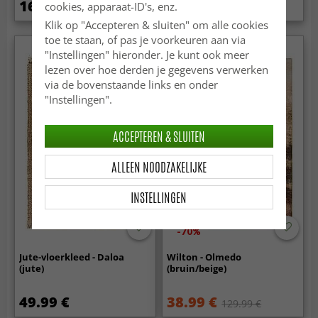
169 €
99.99 €
cookies, apparaat-ID's, enz.
129.99 €
Klik op "Accepteren & sluiten" om alle cookies
toe te staan, of pas je voorkeuren aan via
"Instellingen" hieronder. Je kunt ook meer
lezen over hoe derden je gegevens verwerken
via de bovenstaande links en onder
"Instellingen".
ACCEPTEREN & SLUITEN
ALLEEN NOODZAKELIJKE
INSTELLINGEN
-70%
Jute-vloerkleed - Daloa
Wilton - Olmedo
(jute)
(bruin/beige)
49.99 €
38.99 €
129.99 €