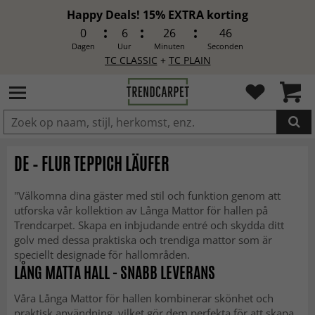
Happy Deals! 15% EXTRA korting
0
6
26
44
Dagen
Uur
Minuten
Seconden
TC CLASSIC
+
TC PLAIN
IN DE WINKELWAGEN GELEGD
DE – FLUR TEPPICH LÄUFER
"Välkomna dina gäster med stil och funktion genom att
utforska vår kollektion av Långa Mattor för hallen på
Trendcarpet. Skapa en inbjudande entré och skydda ditt
golv med dessa praktiska och trendiga mattor som är
speciellt designade för hallområden.
LÅNG MATTA HALL - SNABB LEVERANS
Våra Långa Mattor för hallen kombinerar skönhet och
praktisk användning, vilket gör dem perfekta för att skapa