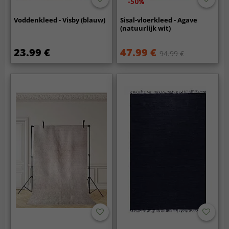
-50%
Voddenkleed - Visby (blauw)
Sisal-vloerkleed - Agave
(natuurlijk wit)
23.99 €
47.99 €
94.99 €