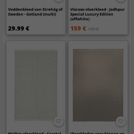
Voddenkleed van Strehög of
Viscose-vloerkleed - Jodhpur
Sweden - Gotland (multi)
Special Luxury Edition
(offwhite)
29.99 €
159 €
199 €
Wollen-vloerkleed - Coastal
Vloerkleden voor binnen en