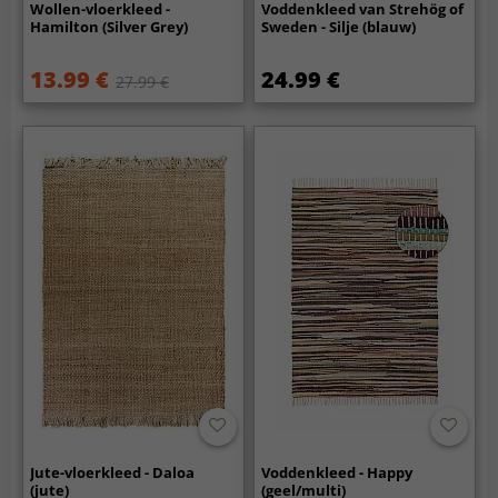
Wollen-vloerkleed -
Voddenkleed van Strehög of
Hamilton (Silver Grey)
Sweden - Silje (blauw)
13.99 €
24.99 €
27.99 €
Jute-vloerkleed - Daloa
Voddenkleed - Happy
(jute)
(geel/multi)