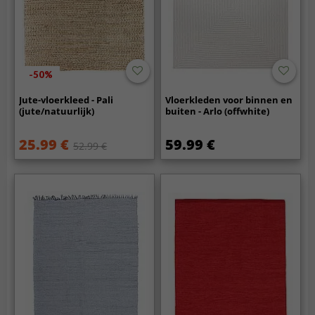
-50%
Jute-vloerkleed - Pali
Vloerkleden voor binnen en
(jute/natuurlijk)
buiten - Arlo (offwhite)
25.99 €
59.99 €
52.99 €