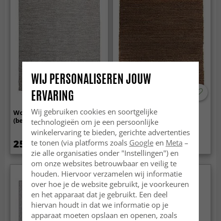
WIJ PERSONALISEREN JOUW
ERVARING
-50%
Wij gebruiken cookies en soortgelijke
Wollen-vloerkleed - Dhurry
Jute-vloerkleed - Pali
(beige)
(jute/bruin)
technologieën om je een persoonlijke
winkelervaring te bieden, gerichte advertenties
25.99 €
65.99 €
te tonen (via platforms zoals
Google
en
Meta
–
132.99 €
zie alle organisaties onder "Instellingen") en
om onze websites betrouwbaar en veilig te
houden. Hiervoor verzamelen wij informatie
Nieuw
over hoe je de website gebruikt, je voorkeuren
en het apparaat dat je gebruikt. Een deel
hiervan houdt in dat we informatie op je
apparaat moeten opslaan en openen, zoals