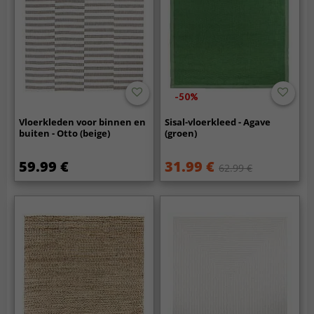
-50%
Vloerkleden voor binnen en
Sisal-vloerkleed - Agave
buiten - Otto (beige)
(groen)
59.99 €
31.99 €
62.99 €