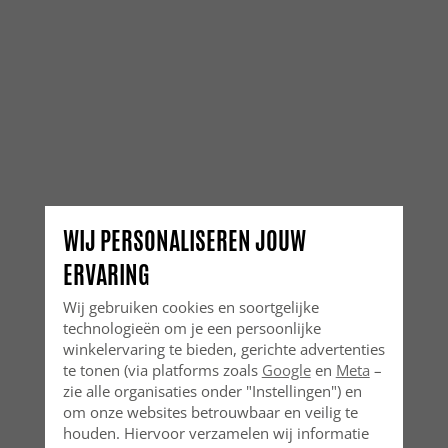
WIJ PERSONALISEREN JOUW
ERVARING
Wij gebruiken cookies en soortgelijke
technologieën om je een persoonlijke
winkelervaring te bieden, gerichte advertenties
te tonen (via platforms zoals
Google
en
Meta
–
zie alle organisaties onder "Instellingen") en
om onze websites betrouwbaar en veilig te
houden. Hiervoor verzamelen wij informatie