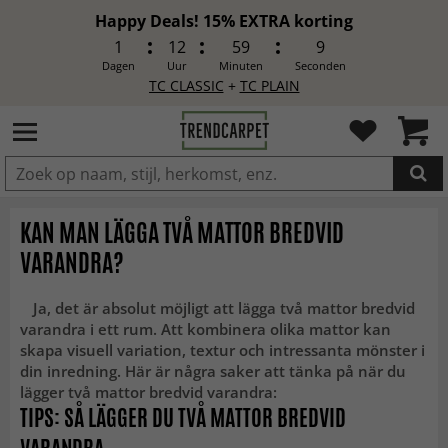
Happy Deals! 15% EXTRA korting
1
12
59
8
Dagen
Uur
Minuten
Seconden
TC CLASSIC
+
TC PLAIN
IN DE WINKELWAGEN GELEGD
KAN MAN LÄGGA TVÅ MATTOR BREDVID
VARANDRA?
Ja, det är absolut möjligt att lägga två mattor bredvid
varandra i ett rum. Att kombinera olika mattor kan
skapa visuell variation, textur och intressanta mönster i
din inredning. Här är några saker att tänka på när du
lägger två mattor bredvid varandra:
TIPS: SÅ LÄGGER DU TVÅ MATTOR BREDVID