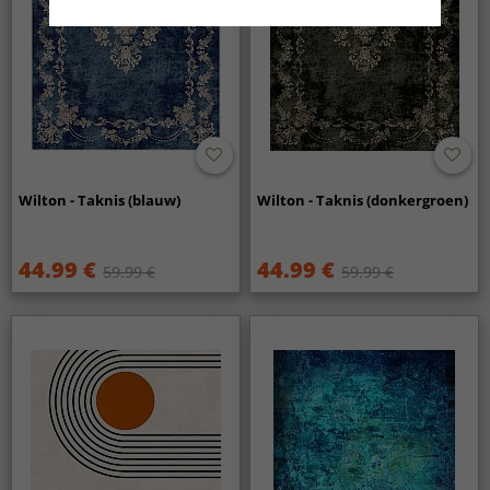
Wilton - Taknis (blauw)
Wilton - Taknis (donkergroen)
44.99 €
44.99 €
59.99 €
59.99 €