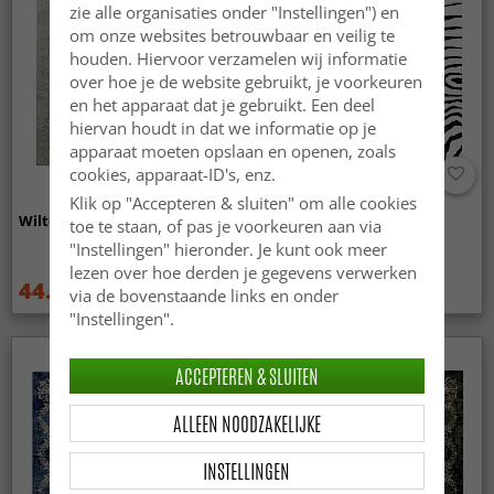
zie alle organisaties onder "Instellingen") en
om onze websites betrouwbaar en veilig te
houden. Hiervoor verzamelen wij informatie
over hoe je de website gebruikt, je voorkeuren
en het apparaat dat je gebruikt. Een deel
hiervan houdt in dat we informatie op je
apparaat moeten opslaan en openen, zoals
cookies, apparaat-ID's, enz.
Klik op "Accepteren & sluiten" om alle cookies
Wilton - Mateur (beige)
Wilton - Zebra (zwart/wit)
toe te staan, of pas je voorkeuren aan via
"Instellingen" hieronder. Je kunt ook meer
lezen over hoe derden je gegevens verwerken
44.99 €
44.99 €
59.99 €
59.99 €
via de bovenstaande links en onder
"Instellingen".
ACCEPTEREN & SLUITEN
ALLEEN NOODZAKELIJKE
INSTELLINGEN