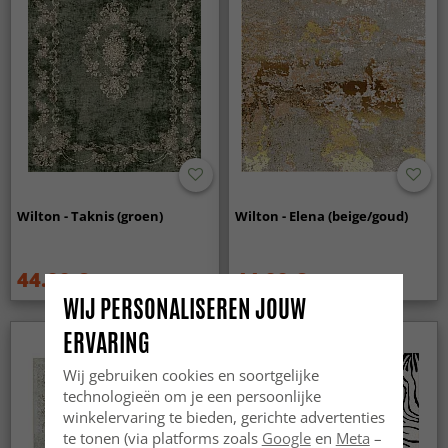
Wilton - Taknis (groen)
Wilton - Elena (beige/goud)
44.99 €
44.99 €
59.99 €
59.99 €
WIJ PERSONALISEREN JOUW
ERVARING
Wij gebruiken cookies en soortgelijke
technologieën om je een persoonlijke
winkelervaring te bieden, gerichte advertenties
te tonen (via platforms zoals
Google
en
Meta
–