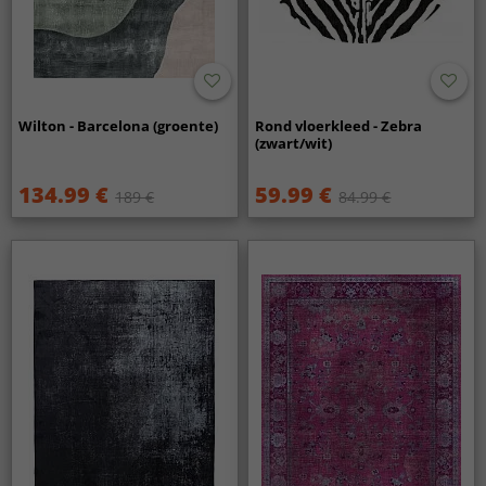
Wilton - Barcelona (groente)
Rond vloerkleed - Zebra
(zwart/wit)
134.99 €
59.99 €
189 €
84.99 €