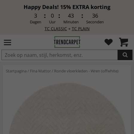
Happy Deals! 15% EXTRA korting
3
0
43
34
Dagen
Uur
Minuten
Seconden
TC CLASSIC
+
TC PLAIN
IN DE WINKELWAGEN GELEGD
Startpagina
/
Fina Mattor
/
Ronde vloerkleden - Wren (offwhite)