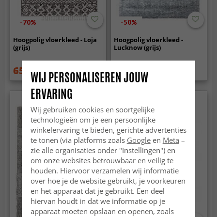
-70%
-50%
Hoogpolig vloerkleed - Loja
Hoogpolig vloerkleed -
(grijs)
Lucknow (grijs)
65.99 €
37.99 €
219 €
75.99 €
WIJ PERSONALISEREN JOUW
ERVARING
Wij gebruiken cookies en soortgelijke
technologieën om je een persoonlijke
winkelervaring te bieden, gerichte advertenties
te tonen (via platforms zoals
Google
en
Meta
–
zie alle organisaties onder "Instellingen") en
om onze websites betrouwbaar en veilig te
houden. Hiervoor verzamelen wij informatie
over hoe je de website gebruikt, je voorkeuren
en het apparaat dat je gebruikt. Een deel
hiervan houdt in dat we informatie op je
apparaat moeten opslaan en openen, zoals