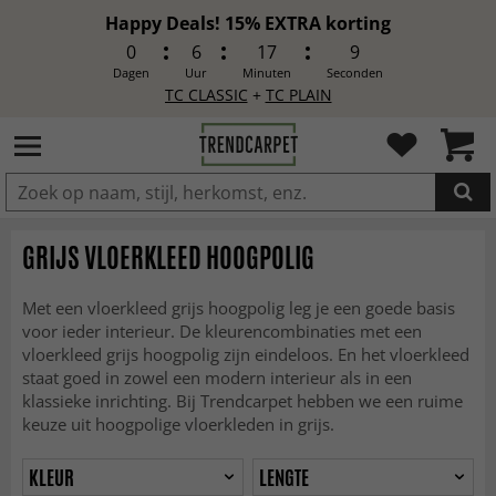
Happy Deals! 15% EXTRA korting
0
6
17
7
Dagen
Uur
Minuten
Seconden
TC CLASSIC
+
TC PLAIN
IN DE WINKELWAGEN GELEGD
GRIJS VLOERKLEED HOOGPOLIG
Met een vloerkleed grijs hoogpolig leg je een goede basis
voor ieder interieur. De kleurencombinaties met een
vloerkleed grijs hoogpolig zijn eindeloos. En het vloerkleed
staat goed in zowel een modern interieur als in een
klassieke inrichting. Bij Trendcarpet hebben we een ruime
keuze uit hoogpolige vloerkleden in grijs.
KLEUR
LENGTE