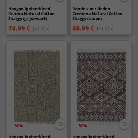
Hoogpolig vloerkleed -
Ronde vloerkleden -
Kendra Natural Cotton
Cremona Natural Cotton
Shaggy (grijs/zwart)
Shaggy (taupe)
74.99 €
68.99 €
149.99 €
114.99 €
-50%
-50%
Hoogpolig vloerkleed -
Hoogpolig vloerkleed -