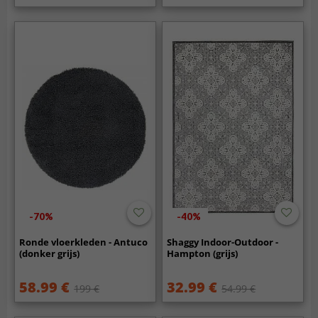
-70%
-40%
Ronde vloerkleden - Antuco
Shaggy Indoor-Outdoor -
(donker grijs)
Hampton (grijs)
58.99 €
32.99 €
199 €
54.99 €