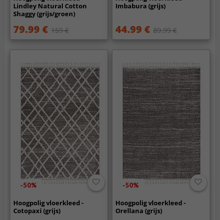
Lindley Natural Cotton
Imbabura (grijs)
Shaggy (grijs/groen)
79.99 €
44.99 €
159 €
89.99 €
-50%
-50%
Hoogpolig vloerkleed -
Hoogpolig vloerkleed -
Cotopaxi (grijs)
Orellana (grijs)