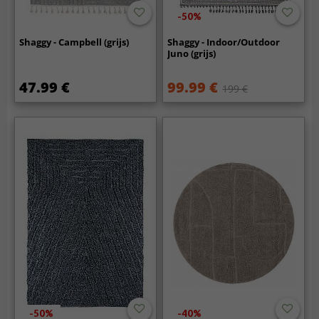
-50%
Shaggy - Campbell (grijs)
Shaggy - Indoor/Outdoor
Juno (grijs)
47.99 €
99.99 €
199 €
-50%
-40%