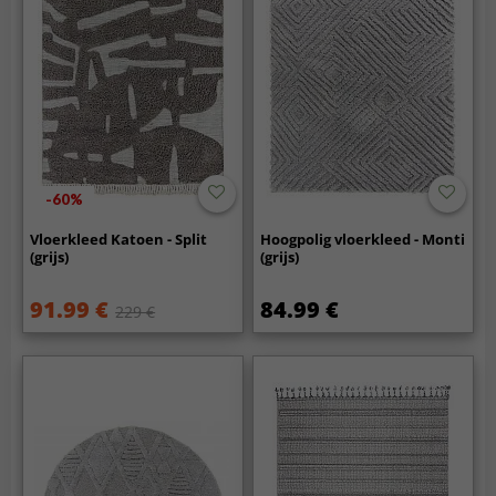
-60%
Vloerkleed Katoen - Split
Hoogpolig vloerkleed - Monti
(grijs)
(grijs)
91.99 €
84.99 €
229 €