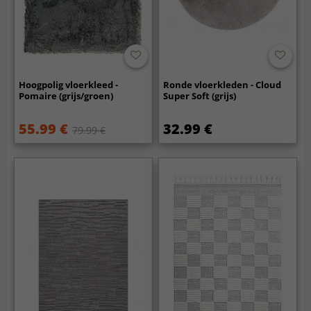
Hoogpolig vloerkleed -
Ronde vloerkleden - Cloud
Pomaire (grijs/groen)
Super Soft (grijs)
55.99 €
32.99 €
79.99 €