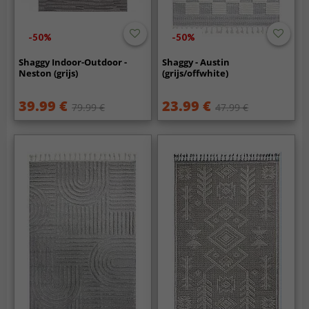
-50%
-50%
Shaggy Indoor-Outdoor -
Shaggy - Austin
Neston (grijs)
(grijs/offwhite)
39.99 €
23.99 €
79.99 €
47.99 €