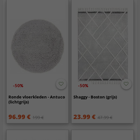
-50%
-50%
Ronde vloerkleden - Antuco
Shaggy - Boston (grijs)
(lichtgrijs)
96.99 €
23.99 €
199 €
47.99 €