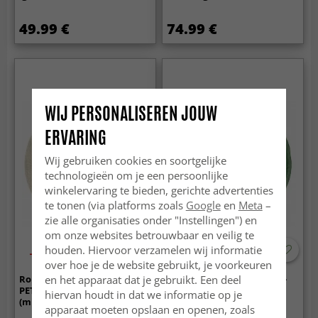
49.99 €
74.99 €
WIJ PERSONALISEREN JOUW
ERVARING
Wij gebruiken cookies en soortgelijke
technologieën om je een persoonlijke
winkelervaring te bieden, gerichte advertenties
te tonen (via platforms zoals
Google
en
Meta
–
zie alle organisaties onder "Instellingen") en
om onze websites betrouwbaar en veilig te
houden. Hiervoor verzamelen wij informatie
-50%
-60%
over hoe je de website gebruikt, je voorkeuren
en het apparaat dat je gebruikt. Een deel
Rond vloerkleed - Recycled
Ronde vloerkleden (sisal) -
PET with viscose look
Agave (groen)
hiervan houdt in dat we informatie op je
(mintgroen)
apparaat moeten opslaan en openen, zoals