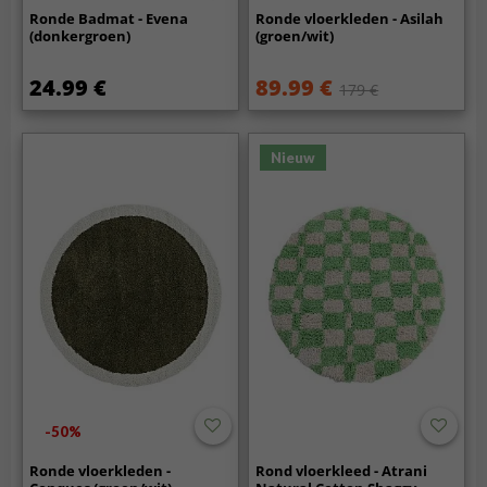
Ronde Badmat - Evena
Ronde vloerkleden - Asilah
(donkergroen)
(groen/wit)
24.99 €
89.99 €
179 €
Nieuw
-50%
Ronde vloerkleden -
Rond vloerkleed - Atrani