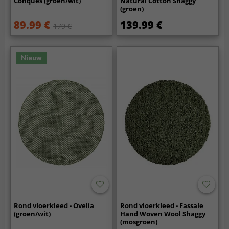
Conques (groen/wit)
Natural Cotton Shaggy
(groen)
89.99 €
139.99 €
179 €
Nieuw
Rond vloerkleed - Ovelia
Rond vloerkleed - Fassale
(groen/wit)
Hand Woven Wool Shaggy
(mosgroen)