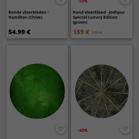
-50%
Ronde vloerkleden -
Rond vloerkleed - Jodhpur
Hamilton (Chive)
Special Luxury Edition
(groen)
54.99 €
159 €
199 €
-60%