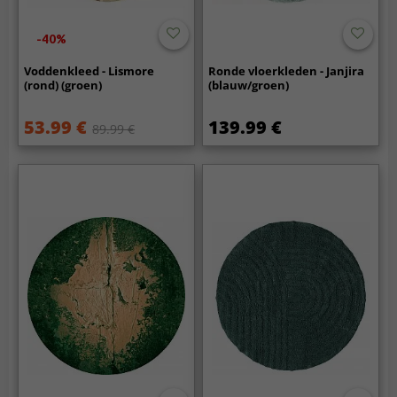
-40%
Voddenkleed - Lismore
Ronde vloerkleden - Janjira
(rond) (groen)
(blauw/groen)
53.99 €
139.99 €
89.99 €