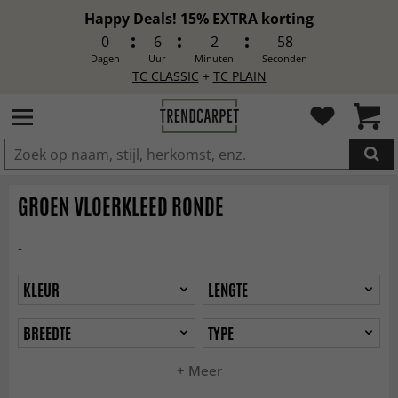
Happy Deals! 15% EXTRA korting
0
6
2
56
Dagen
Uur
Minuten
Seconden
TC CLASSIC
+
TC PLAIN
IN DE WINKELWAGEN GELEGD
GROEN VLOERKLEED RONDE
-
KLEUR
LENGTE
BREEDTE
TYPE
+ Meer