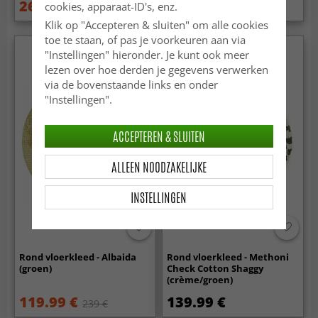
26.99 €
49.99 €
cookies, apparaat-ID's, enz.
53.99 €
124.99 €
Klik op "Accepteren & sluiten" om alle cookies
toe te staan, of pas je voorkeuren aan via
Nieuw
"Instellingen" hieronder. Je kunt ook meer
lezen over hoe derden je gegevens verwerken
via de bovenstaande links en onder
"Instellingen".
ACCEPTEREN & SLUITEN
ALLEEN NOODZAKELIJKE
INSTELLINGEN
Rond vloerkleed - Albaida
Rond vloerkleed - Methoni
(groen)
Check Cotton Shaggy
(crème/groen)
119.99 €
139.99 €
239 €