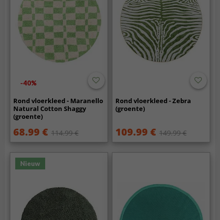
-40%
Rond vloerkleed - Maranello
Rond vloerkleed - Zebra
Natural Cotton Shaggy
(groente)
(groente)
68.99 €
109.99 €
114.99 €
149.99 €
Nieuw