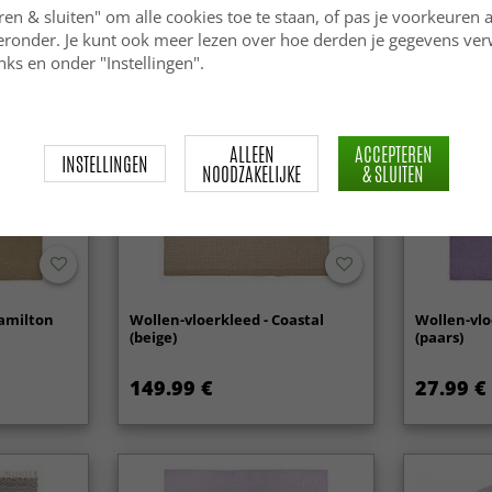
ren & sluiten" om alle cookies toe te staan, of pas je voorkeuren 
ieronder. Je kunt ook meer lezen over hoe derden je gegevens ve
Nieuw
ks en onder "Instellingen".
ALLEEN
ACCEPTEREN
INSTELLINGEN
NOODZAKELIJKE
& SLUITEN
Hamilton
Wollen-vloerkleed - Coastal
Wollen-vlo
(beige)
(paars)
149.99 €
27.99 €