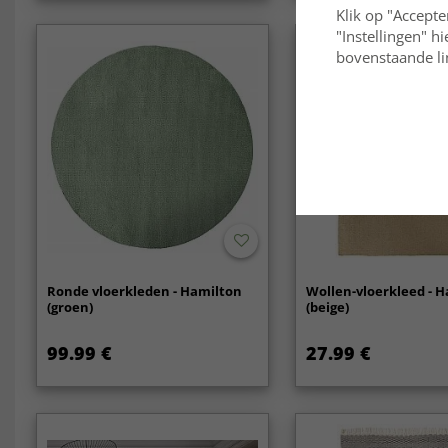
Klik op "Accepte
"Instellingen" h
bovenstaande lin
Ronde vloerkleden - Hamilton
Wollen-vloerkleed - 
(groen)
(beige)
99.99 €
27.99 €