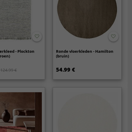
erkleed - Plockton
Ronde vloerkleden - Hamilton
groen)
(bruin)
54.99 €
124.99 €