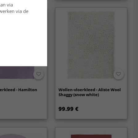
aan via
rwerken via de
erkleed - Hamilton
Wollen-vloerkleed - Aliste Wool
Shaggy (snow white)
99.99 €