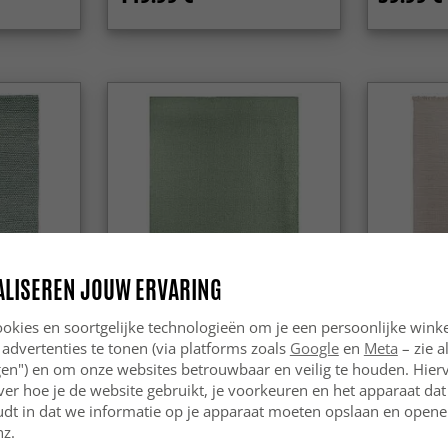
ALISEREN JOUW ERVARING
okies en soortgelijke technologieën om je een persoonlijke winke
 advertenties te tonen (via platforms zoals
Google
en
Meta
– zie a
vafors
Wollen-vloerkleed - Hamilton
Wollen-vlo
(groen)
(bruin)
ngen") en om onze websites betrouwbaar en veilig te houden. Hie
ver hoe je de website gebruikt, je voorkeuren en het apparaat dat 
27.99 €
139.99 
udt in dat we informatie op je apparaat moeten opslaan en openen
nz.