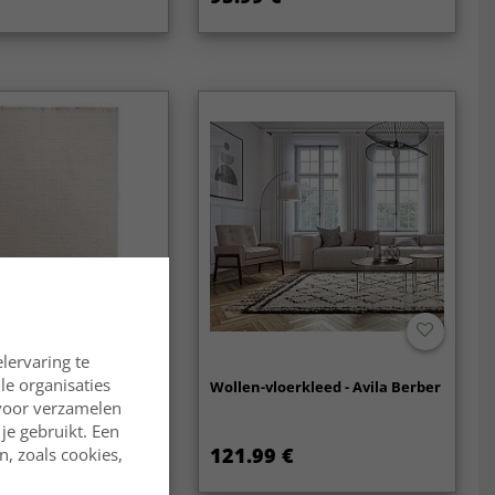
lervaring te
lle organisaties
erkleed - Layton
Wollen-vloerkleed - Avila Berber
rvoor verzamelen
je gebruikt. Een
€
121.99 €
, zoals cookies,