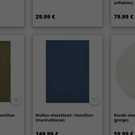
(offwhite)
29.99 €
79.99 €
Hamilton
Wollen-vloerkleed - Hamilton
Ronde vloe
(marineblauw)
(greige)
149.99 €
59.99 €