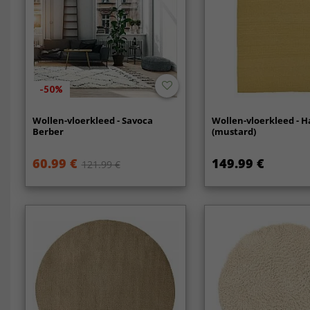
-50%
Wollen-vloerkleed - Savoca
Wollen-vloerkleed - 
Berber
(mustard)
60.99 €
149.99 €
121.99 €