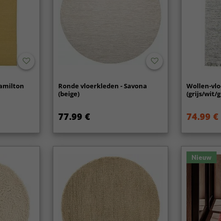
Hamilton
Ronde vloerkleden - Savona
Wollen-vlo
(beige)
(grijs/wit/
77.99 €
74.99 €
Nieuw