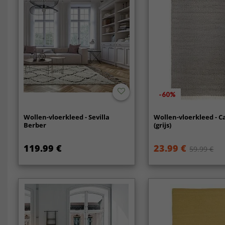
-60%
Wollen-vloerkleed - Sevilla
Wollen-vloerkleed - C
Berber
(grijs)
119.99 €
23.99 €
59.99 €