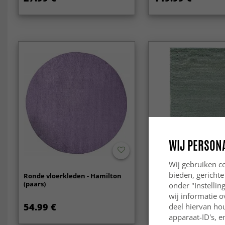
WIJ PERSON
Wij gebruiken co
bieden, gerichte
Ronde vloerkleden - Hamilton
Wollen-vloerkleed - A
(paars)
Wool Bubble (groen)
onder "Instelli
wij informatie o
54.99 €
95.99 €
deel hiervan ho
apparaat-ID's, e