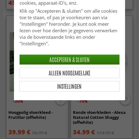
45.99 €
59.99 €
cookies, apparaat-ID's, enz.
64.99 €
Klik op "Accepteren & sluiten" om alle cookies
toe te staan, of pas je voorkeuren aan via
"Instellingen" hieronder. Je kunt ook meer
lezen over hoe derden je gegevens verwerken
via de bovenstaande links en onder
"Instellingen".
ACCEPTEREN & SLUITEN
ALLEEN NOODZAKELIJKE
INSTELLINGEN
-30%
-70%
Hoogpolig vloerkleed -
Ronde vloerkleden - Alexa
Frutillar (offwhite)
Natural Cotton Shaggy
(offwhite)
39.99 €
34.99 €
56.99 €
114.99 €