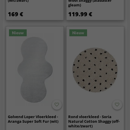
(wit/zwart)
Wool Shaggy (alabaster
gleam)
169 €
119.99 €
Nieuw
Nieuw
Golvend Loper Vloerkleed -
Rond vloerkleed - Soria
Aranga Super Soft Fur (wit)
Natural Cotton Shaggy (off-
white/zwart)