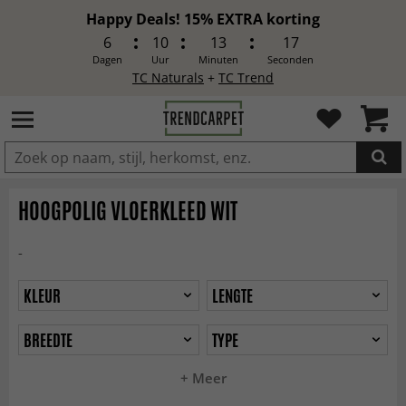
Happy Deals! 15% EXTRA korting
6
10
13
15
Dagen
Uur
Minuten
Seconden
TC Naturals
+
TC Trend
IN DE WINKELWAGEN GELEGD
HOOGPOLIG VLOERKLEED WIT
-
KLEUR
LENGTE
BREEDTE
TYPE
+ Meer