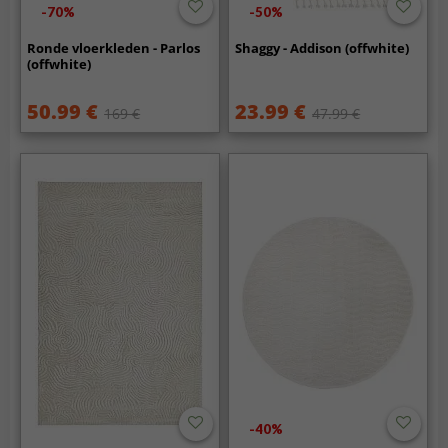
-70%
-50%
Ronde vloerkleden - Parlos
Shaggy - Addison (offwhite)
(offwhite)
50.99 €
23.99 €
169 €
47.99 €
-40%