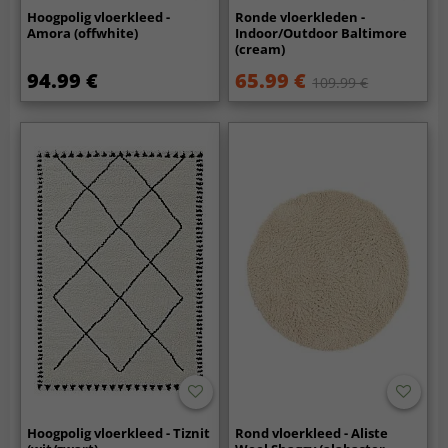
Hoogpolig vloerkleed -
Ronde vloerkleden -
Amora (offwhite)
Indoor/Outdoor Baltimore
(cream)
94.99 €
65.99 €
109.99 €
Hoogpolig vloerkleed - Tiznit
Rond vloerkleed - Aliste