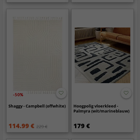
-50%
Shaggy - Campbell (offwhite)
Hoogpolig vloerkleed -
Palmyra (wit/marineblauw)
114.99 €
179 €
229 €