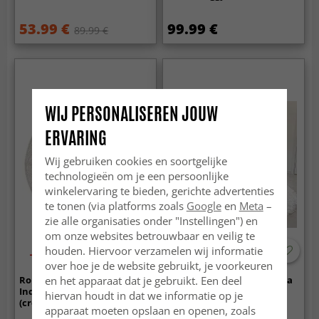
53.99 €
99.99 €
89.99 €
WIJ PERSONALISEREN JOUW
ERVARING
Wij gebruiken cookies en soortgelijke
technologieën om je een persoonlijke
winkelervaring te bieden, gerichte advertenties
te tonen (via platforms zoals
Google
en
Meta
–
zie alle organisaties onder "Instellingen") en
om onze websites betrouwbaar en veilig te
houden. Hiervoor verzamelen wij informatie
-30%
over hoe je de website gebruikt, je voorkeuren
en het apparaat dat je gebruikt. Een deel
Ronde vloerkleden -
Ronde vloerkleden - Janjira
Indoor/Outdoor Shirley
(wit)
hiervan houdt in dat we informatie op je
(cream)
apparaat moeten opslaan en openen, zoals