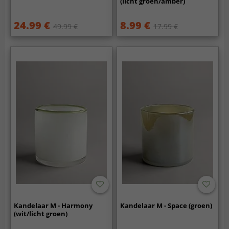
(licht groen/amber)
24.99 €
8.99 €
49.99 €
17.99 €
Kandelaar M - Harmony
Kandelaar M - Space (groen)
(wit/licht groen)