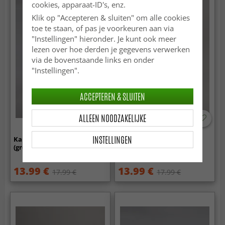
cookies, apparaat-ID's, enz.
Klik op "Accepteren & sluiten" om alle cookies
toe te staan, of pas je voorkeuren aan via
"Instellingen" hieronder. Je kunt ook meer
lezen over hoe derden je gegevens verwerken
via de bovenstaande links en onder
"Instellingen".
ACCEPTEREN & SLUITEN
ALLEEN NOODZAKELIJKE
INSTELLINGEN
Kandelaar M - Harmony
Kandelaar M - Harmony
(groen/zwart)
(soft yellow/amber)
13.99 €
13.99 €
17.99 €
17.99 €