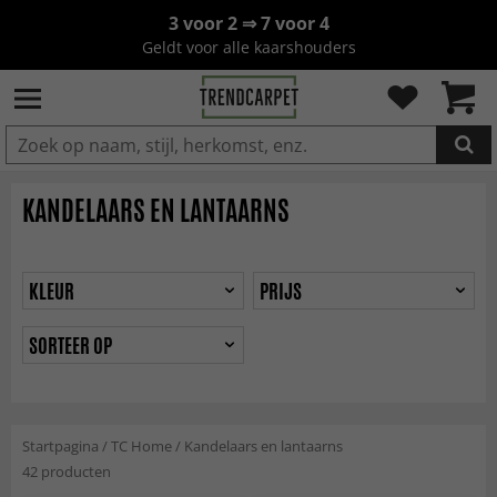
3 voor 2 ⇒ 7 voor 4
Geldt voor alle kaarshouders
IN DE WINKELWAGEN GELEGD
KANDELAARS EN LANTAARNS
KLEUR
PRIJS
SORTEER OP
Startpagina
/
TC Home
/
Kandelaars en lantaarns
42 producten