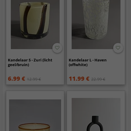
Kandelaar S - Zuri (licht
Kandelaar L - Haven
geel/bruin)
(offwhite)
6.99 €
11.99 €
12.99 €
22.99 €