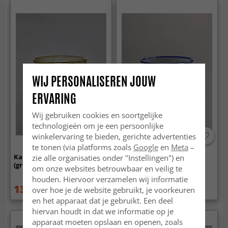
WIJ PERSONALISEREN JOUW
ERVARING
Wij gebruiken cookies en soortgelijke
technologieën om je een persoonlijke
winkelervaring te bieden, gerichte advertenties
te tonen (via platforms zoals
Google
en
Meta
–
Kandelaar M - Harmony
Kandelaar M - Harmony
zie alle organisaties onder "Instellingen") en
(grijs/amber)
(grijs/blauw)
om onze websites betrouwbaar en veilig te
houden. Hiervoor verzamelen wij informatie
13.99 €
8.99 €
over hoe je de website gebruikt, je voorkeuren
17.99 €
17.99 €
en het apparaat dat je gebruikt. Een deel
hiervan houdt in dat we informatie op je
apparaat moeten opslaan en openen, zoals