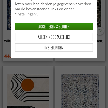
lezen over hoe derden je gegevens verwerken
via de bovenstaande links en onder
"Instellingen".
ACCEPTEREN & SLUITEN
ALLEEN NOODZAKELIJKE
Wilton - Taknis (blauw)
Wilton - Taknis (donkergroen)
INSTELLINGEN
44.99 €
44.99 €
59.99 €
59.99 €