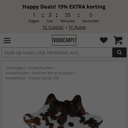
Happy Deals! 15% EXTRA korting
1
3
55
3
Dagen
Uur
Minuten
Seconden
TC CLASSIC
+
TC PLAIN
IN DE WINKELWAGEN GELEGD
Startpagina
/
Koeienhuiden
/
Koeienhuiden - Bruin en Wit en Exotisch
/
Koeienhuid - Tricolor Exotic 236