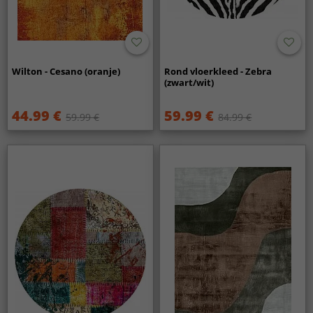
Wilton - Cesano (oranje)
Rond vloerkleed - Zebra
(zwart/wit)
44.99 €
59.99 €
59.99 €
84.99 €