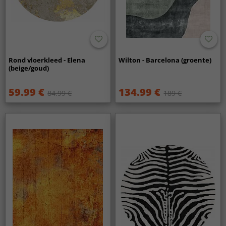
Rond vloerkleed - Elena
Wilton - Barcelona (groente)
(beige/goud)
59.99 €
134.99 €
84.99 €
189 €