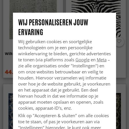
WIJ PERSONALISEREN JOUW
ERVARING
Wij gebruiken cookies en soortgelijke
technologieën om je een persoonlijke
winkelervaring te bieden, gerichte advertenties
Wilton - Mateur (beige)
Wilton - Zebra (zwart/wit)
te tonen (via platforms zoals
Google
en
Meta
–
zie alle organisaties onder "Instellingen") en
44.99 €
44.99 €
om onze websites betrouwbaar en veilig te
59.99 €
59.99 €
houden. Hiervoor verzamelen wij informatie
over hoe je de website gebruikt, je voorkeuren
en het apparaat dat je gebruikt. Een deel
hiervan houdt in dat we informatie op je
apparaat moeten opslaan en openen, zoals
cookies, apparaat-ID's, enz.
Klik op "Accepteren & sluiten" om alle cookies
toe te staan, of pas je voorkeuren aan via
"Instellingen" hieronder. Je kunt ook meer