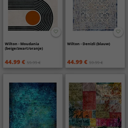
Wilton - Moudania
Wilton - Denizli (blauw)
(beige/zwart/oranje)
44.99 €
44.99 €
59.99 €
59.99 €