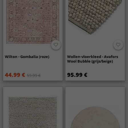
Wilton - Gombalia (roze)
Wollen-vloerkleed - Avafors
Wool Bubble (grijs/beige)
44.99 €
95.99 €
59.99 €