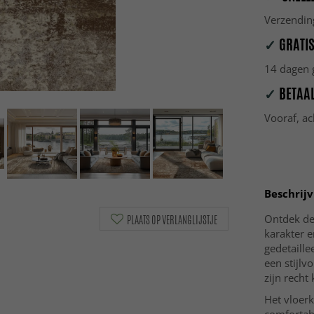
Verzendin
✓
GRATIS
14 dagen g
✓
BETAAL
Vooraf, ac
Beschrijv
Ontdek de 
PLAATS OP VERLANGLIJSTJE
karakter e
gedetaille
een stijlv
zijn recht
Het vloer