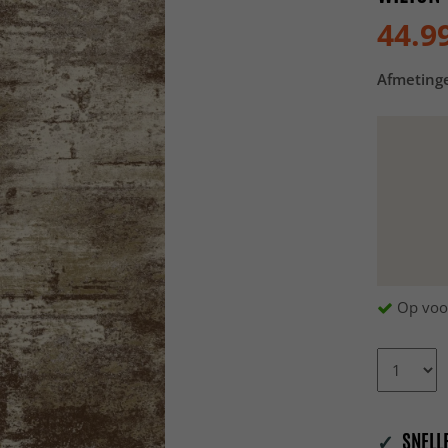
44.9
Afmeting
Op voo
✓
SNELLE