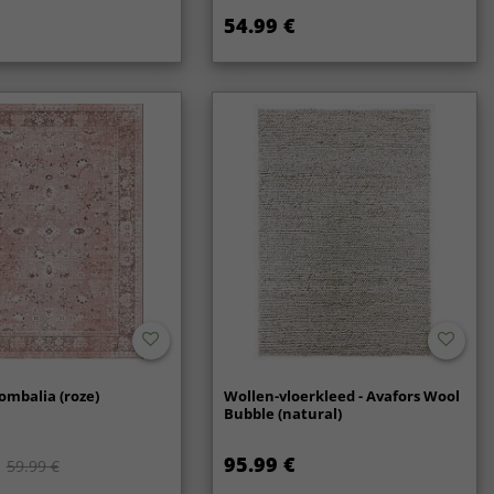
ig met een doek of badstof handdoek. Vermijd wrijven!
54.99 €
loeistof op met een absorberende doek.
re reiniging raden wij professionele tapijtreiniging aan,
 grotere vlekken of een algemene opfrisbeurt. Houd er
ee dat wij niet verantwoordelijk zijn als u een derde partij
 voor het reinigen van het vloerkleed.
ombalia (roze)
Wollen-vloerkleed - Avafors Wool
Bubble (natural)
95.99 €
59.99 €