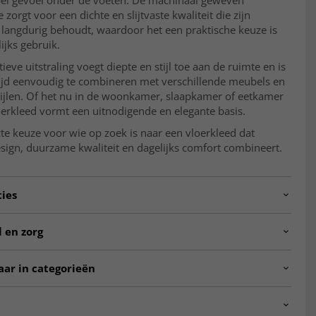
el gevoel onder de voeten. De machinaal geweven
 zorgt voor een dichte en slijtvaste kwaliteit die zijn
g langdurig behoudt, waardoor het een praktische keuze is
ijks gebruik.
ieve uitstraling voegt diepte en stijl toe aan de ruimte en is
tijd eenvoudig te combineren met verschillende meubels en
tijlen. Of het nu in de woonkamer, slaapkamer of eetkamer
vloerkleed vormt een uitnodigende en elegante basis.
te keuze voor wie op zoek is naar een vloerkleed dat
esign, duurzame kwaliteit en dagelijks comfort combineert.
ties
CCI.SK11152.802.DT65326.109-4
 en zorg
Binnen
L
aar in categorieën
Woonkamer
rpet Vintage Luxury ☆
Woonkamer vloerkleden
Slaapkamer
Keuken