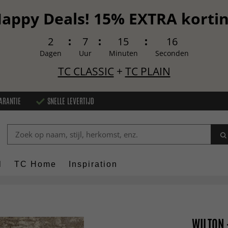
appy Deals! 15% EXTRA korti
2
7
15
15
Dagen
Uur
Minuten
Seconden
TC CLASSIC
+
TC PLAIN
ARANTIE
SNELLE LEVERTIJD
l
TC Home
Inspiration
WILTON 