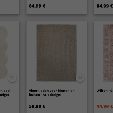
voorzicht
84.99 €
84.99 €
Neem de v
Voor diepe
vooral bij
rekening m
inschakelt
kleed -
Vloerkleden voor binnen en
Wilton - G
beige)
buiten - Arlo (beige)
59.99 €
44.99 €