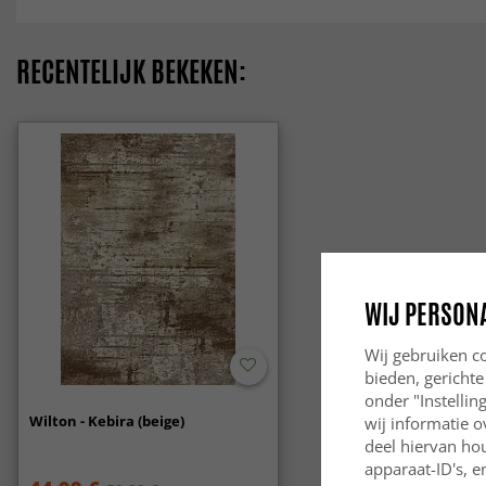
RECENTELIJK BEKEKEN:
WIJ PERSON
Wij gebruiken co
bieden, gerichte
onder "Instelli
Wilton - Kebira (beige)
wij informatie o
deel hiervan ho
apparaat-ID's, e