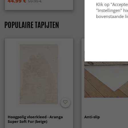
44.99 €
59.99 €
Klik op "Accepte
"Instellingen" h
bovenstaande lin
POPULAIRE TAPIJTEN
Hoogpolig vloerkleed - Aranga
Anti-slip
Super Soft Fur (beige)