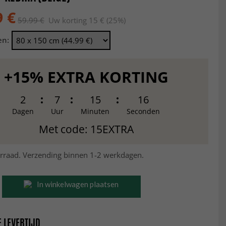
9 €
59.99 €
Uw korting 15 € (25%)
en:
+15% EXTRA KORTING
2
7
15
15
Dagen
Uur
Minuten
Seconden
Met code: 15EXTRA
rraad. Verzending binnen 1-2 werkdagen.
In winkelwagen plaatsen
 LEVERTIJD