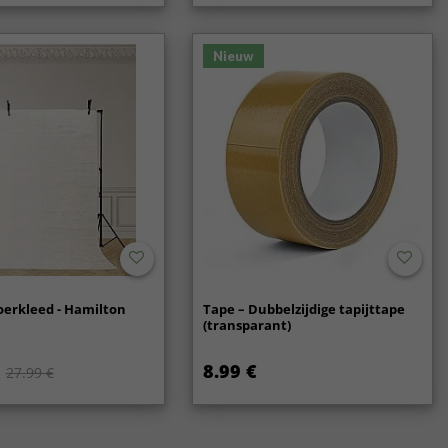
Nieuw
oerkleed - Hamilton
Tape – Dubbelzijdige tapijttape
(transparant)
8.99 €
27.99 €