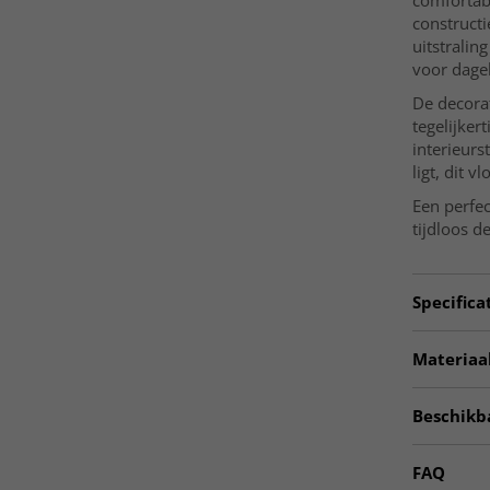
comfortab
constructie
uitstralin
voor dagel
De decorat
tegelijker
interieurs
ligt, dit 
Een perfec
tijdloos d
Specifica
Artno:
LU
Materiaal
Gebruik
MATERIAA
Beschikb
Polyester
☆ Trendca
FAQ
Kamer