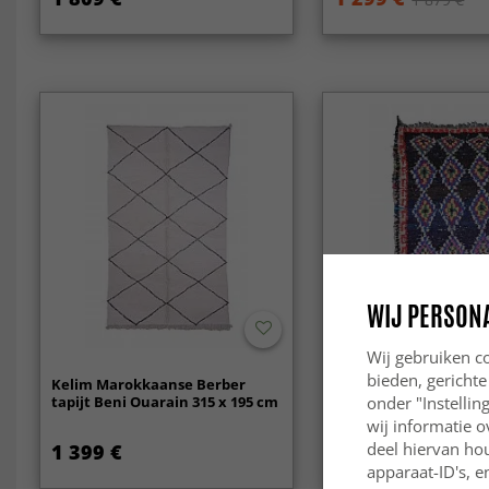
WIJ PERSON
Wij gebruiken co
bieden, gerichte
Kelim Marokkaanse Berber
Marokkaanse Berber t
tapijt Beni Ouarain 315 x 195 cm
Boucherouite 265 x 1
onder "Instelli
wij informatie o
deel hiervan ho
1 399 €
269 €
369 €
apparaat-ID's, e