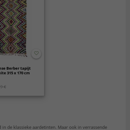
se Berber tapijt
te 315 x 170 cm
9 €
rd in de klassieke aardetinten. Maar ook in verrassende