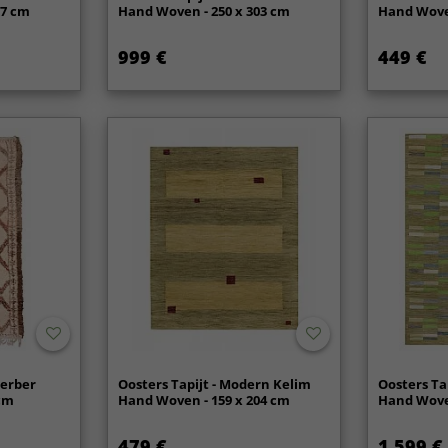
27 cm
Hand Woven - 250 x 303 cm
Hand Woven
999 €
449 €
erber
Oosters Tapijt - Modern Kelim
Oosters Ta
 cm
Hand Woven - 159 x 204 cm
Hand Woven
479 €
1 599 €