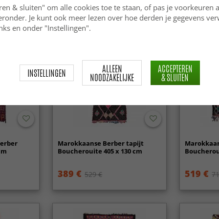
ren & sluiten" om alle cookies toe te staan, of pas je voorkeuren 
ieronder. Je kunt ook meer lezen over hoe derden je gegevens ve
ks en onder "Instellingen".
ALLEEN
ACCEPTEREN
INSTELLINGEN
NOODZAKELIJKE
& SLUITEN
erber
Marokkaanse Berber tapijt
Marokkaan
 cm
Boucherouite 405 x 130 cm
Boucheroui
389 €
519 €
529 €
71