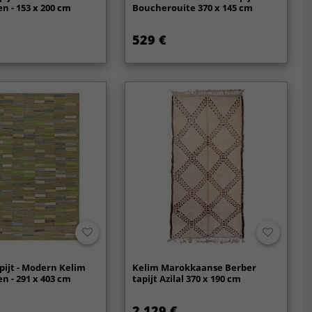
 - 153 x 200 cm
Boucherouite 370 x 145 cm
529 €
pijt - Modern Kelim
Kelim Marokkaanse Berber
 - 291 x 403 cm
tapijt Azilal 370 x 190 cm
2 129 €