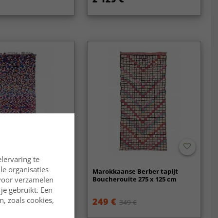
lervaring te
lle organisaties
se Berber tapijt
Marokkaanse Berber tapijt
te 370 x 145 cm
Boucherouite 275 x 125 cm
rvoor verzamelen
je gebruikt. Een
, zoals cookies,
249 €
9 €
349 €