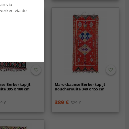
aan via
rwerken via de
se Berber tapijt
Marokkaanse Berber tapijt
te 395 x 180 cm
Boucherouite 340 x 155 cm
389 €
9 €
529 €