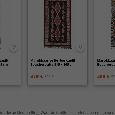
apijt
Marokkaanse Berber tapijt
Marokkaan
25 cm
Boucherouite 315 x 165 cm
Boucheroui
379 €
389 €
529 €
53
 moderne kleurstelling. Want de tapijten zijn niet alleen uitgevoe