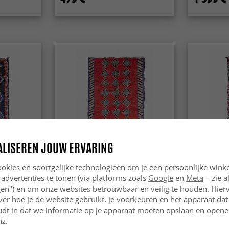
ALISEREN JOUW ERVARING
okies en soortgelijke technologieën om je een persoonlijke winke
 advertenties te tonen (via platforms zoals
Google
en
Meta
– zie a
apijt
Marokkaanse Berber tapijt
Marokkaan
40 cm
Boucherouite 285 x 170 cm
Boucheroui
ngen") en om onze websites betrouwbaar en veilig te houden. Hie
ver hoe je de website gebruikt, je voorkeuren en het apparaat dat 
udt in dat we informatie op je apparaat moeten opslaan en openen
349 €
379 €
479 €
52
nz.