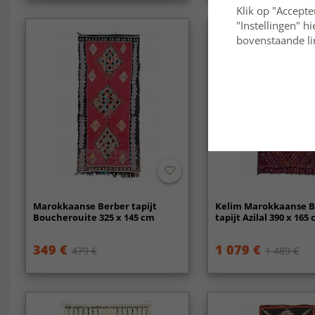
Klik op "Accepte
"Instellingen" h
bovenstaande lin
Marokkaanse Berber tapijt
Kelim Marokkaanse B
Boucherouite 325 x 145 cm
tapijt Azilal 390 x 165
349 €
1 079 €
479 €
1 489 €