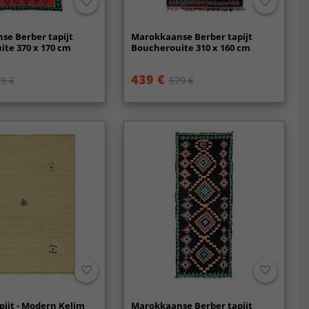
se Berber tapijt
Marokkaanse Berber tapijt
te 370 x 170 cm
Boucherouite 310 x 160 cm
439 €
9 €
579 €
pijt - Modern Kelim
Marokkaanse Berber tapijt