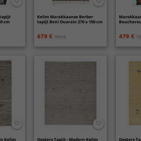
apijt
Kelim Marokkaanse Berber
Marokkaan
50 cm
tapijt Beni Ouarain 270 x 150 cm
Boucheroui
679 €
479 €
939 €
72
rn Kelim
Oosters Tapijt - Modern Kelim
Oosters Ta