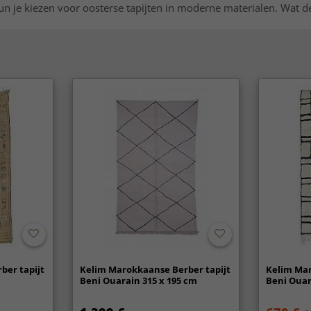
n je kiezen voor oosterse tapijten in moderne materialen. Wat de
ber tapijt
Kelim Marokkaanse Berber tapijt
Kelim Mar
Beni Ouarain 315 x 195 cm
Beni Ouar