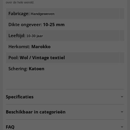
over de hele wereld.
Fabricage:
Handgeweven
Dikte ongeveer:
10-25 mm
Leeftijd:
10-30 jaar
Herkomst:
Marokko
Pool:
Wol / Vintage textiel
Schering:
Katoen
Specificaties
Artno:
20240710_bouch_N_067
Beschikbaar in categorieën
Voddenkleden
Oosterse vloerkleden
FAQ