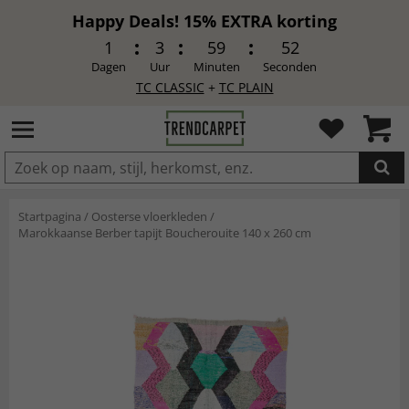
Happy Deals! 15% EXTRA korting
1
3
59
51
Dagen
Uur
Minuten
Seconden
TC CLASSIC
+
TC PLAIN
IN DE WINKELWAGEN GELEGD
Startpagina
/
Oosterse vloerkleden
/
Marokkaanse Berber tapijt Boucherouite 140 x 260 cm