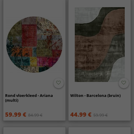
Rond vloerkleed - Ariana
Wilton - Barcelona (bruin)
(multi)
59.99 €
44.99 €
84.99 €
59.99 €