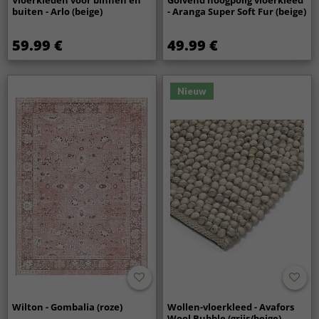
buiten - Arlo (beige)
- Aranga Super Soft Fur (beige)
59.99 €
49.99 €
Nieuw
Wilton - Gombalia (roze)
Wollen-vloerkleed - Avafors
Wool Bubble (grijs/beige)