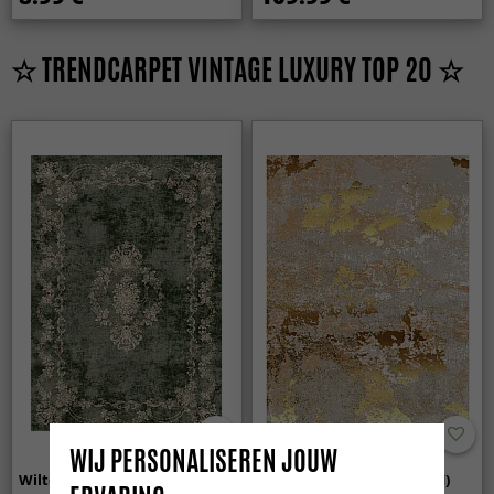
☆ TRENDCARPET VINTAGE LUXURY TOP 20 ☆
WIJ PERSONALISEREN JOUW
Wilton - Taknis (groen)
Wilton - Elena (beige/goud)