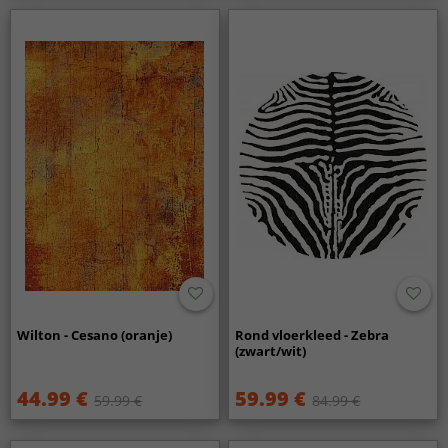
Wilton - Cesano (oranje)
Rond vloerkleed - Zebra
(zwart/wit)
44.99 €
59.99 €
59.99 €
84.99 €