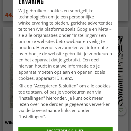
ERVARING
Wij gebruiken cookies en soortgelijke
44.99 €
44.99 €
59.99 €
59.99 €
technologieën om je een persoonlijke
winkelervaring te bieden, gerichte advertenties
te tonen (via platforms zoals
Google
en
Meta
–
zie alle organisaties onder "Instellingen") en
om onze websites betrouwbaar en veilig te
houden. Hiervoor verzamelen wij informatie
over hoe je de website gebruikt, je voorkeuren
en het apparaat dat je gebruikt. Een deel
hiervan houdt in dat we informatie op je
apparaat moeten opslaan en openen, zoals
cookies, apparaat-ID's, enz.
Klik op "Accepteren & sluiten" om alle cookies
toe te staan, of pas je voorkeuren aan via
"Instellingen" hieronder. Je kunt ook meer
lezen over hoe derden je gegevens verwerken
via de bovenstaande links en onder
"Instellingen".
Wilton - Mateur (beige)
Wilton - Zebra (zwart/wit)