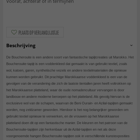
Vooraf, achteraf of in termijnen
PLAATS OP VERLANGLIJSTJE
Beschrijving
De Boucherouite is een andere soort van fantastische tapijtcreaties uit Marokko. Het
Boucherouite-tapijt is een voddenkleed dat gemaakt is van gebruikt textiel, zoals
wol, katoen, garen, synthetische vezels en andere textielmaterialen die opnieuw
kunnen worden gebruikt. Dit prachtige Marokkaanse voddenkleed is een van de
gevolgen van de verandering die zich de laatste tientallen jaren heeft voltrokken op
het Marokkaanse platteland, waar de oude nomadencultuur vervangen is door
landbouw en andere moderne beroepen op het platteland. Als gevolg hiervan is de
exclusieve wol van de schapen, waarvan de Beni Ourain- en Azilal-tapijten gemaakt
worden, nog zeldzamer geworden. Hierdoor is het nog belangrijker geworden om
gebruikt textiel opnieuw te verwerken, en de vrouwen op het Marokkaanse
platteland doen dit op een fantastische manier. De kleuren en het patroon van de
Boucherouite-tapijten zijn herkenbaar uit de Azilal-tapijten en net als deze
voorgenoemde hangen Boucherouite-tapijten ook in verschillende kunstexposities