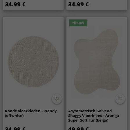
34.99 €
34.99 €
Nieuw
Ronde vloerkleden - Wendy
Asymmetrisch Golvend
(offwhite)
Shaggy Vloerkleed - Aranga
Super Soft Fur (beige)
34.99 €
49.99 €