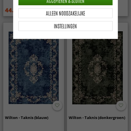
ACCEPTEREN & SLUITEN
44.99 €
44.99 €
59.99 €
59.99 €
ALLEEN NOODZAKELIJKE
INSTELLINGEN
Wilton - Taknis (blauw)
Wilton - Taknis (donkergroen)