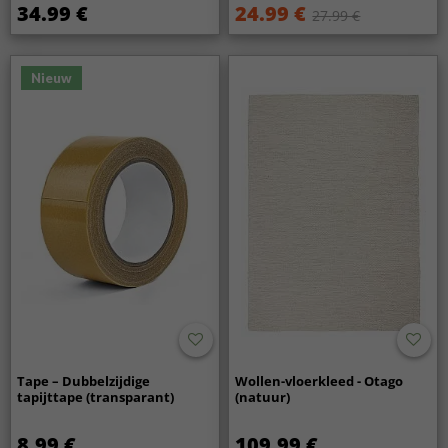
34.99 €
24.99 €
27.99 €
Nieuw
Tape – Dubbelzijdige
Wollen-vloerkleed - Otago
tapijttape (transparant)
(natuur)
8.99 €
109.99 €