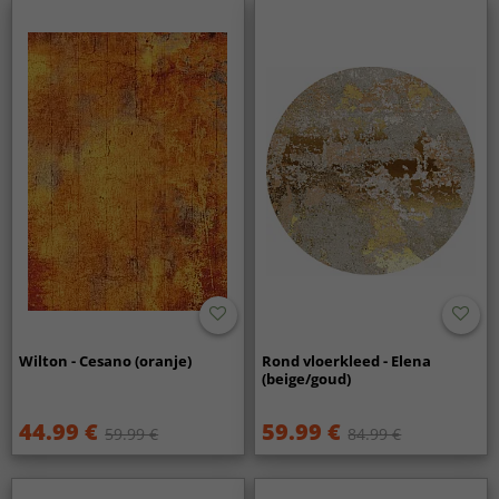
Wilton - Cesano (oranje)
Rond vloerkleed - Elena
(beige/goud)
44.99 €
59.99 €
59.99 €
84.99 €