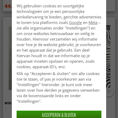
44.99 €
44.99 €
Wij gebruiken cookies en soortgelijke
59.99 €
59.99 €
technologieën om je een persoonlijke
winkelervaring te bieden, gerichte advertenties
te tonen (via platforms zoals
Google
en
Meta
–
zie alle organisaties onder "Instellingen") en
om onze websites betrouwbaar en veilig te
houden. Hiervoor verzamelen wij informatie
over hoe je de website gebruikt, je voorkeuren
en het apparaat dat je gebruikt. Een deel
hiervan houdt in dat we informatie op je
apparaat moeten opslaan en openen, zoals
cookies, apparaat-ID's, enz.
Klik op "Accepteren & sluiten" om alle cookies
toe te staan, of pas je voorkeuren aan via
"Instellingen" hieronder. Je kunt ook meer
lezen over hoe derden je gegevens verwerken
via de bovenstaande links en onder
"Instellingen".
Wilton - Mateur (beige)
Wilton - Zebra (zwart/wit)
ACCEPTEREN & SLUITEN