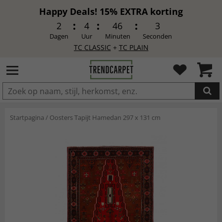
Happy Deals! 15% EXTRA korting
2
4
46
2
Dagen
Uur
Minuten
Seconden
TC CLASSIC
+
TC PLAIN
IN DE WINKELWAGEN GELEGD
Startpagina
/
Oosters Tapijt Hamedan 297 x 131 cm