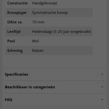
Constructie
Handgeknoopt
Knooptype
Symmetrische knoop
Dikte ca.
10 mm
Leeftijd
Hedendaags 0–20 jaar (ongebruikt)
Pool
Wol
Schering
Katoen
Specificaties
Artno:
20220330.stockno4131.hamedan.297x131
Beschikbaar in categorieën
Oosterse vloerkleden
Wollen vloerkleden
FAQ
Rode vloerkleden
SEASON SALE
Wat kenmerkt een oosters tapijt?