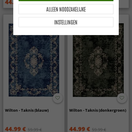
44.99 €
44.99 €
59.99 €
59.99 €
ALLEEN NOODZAKELIJKE
INSTELLINGEN
Wilton - Taknis (blauw)
Wilton - Taknis (donkergroen)
44.99 €
44.99 €
59.99 €
59.99 €