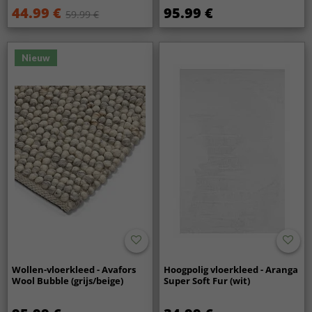
44.99 €
95.99 €
59.99 €
Nieuw
Wollen-vloerkleed - Avafors
Hoogpolig vloerkleed - Aranga
Wool Bubble (grijs/beige)
Super Soft Fur (wit)