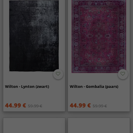
Wilton - Lynton (zwart)
Wilton - Gombalia (paars)
44.99 €
44.99 €
59.99 €
59.99 €