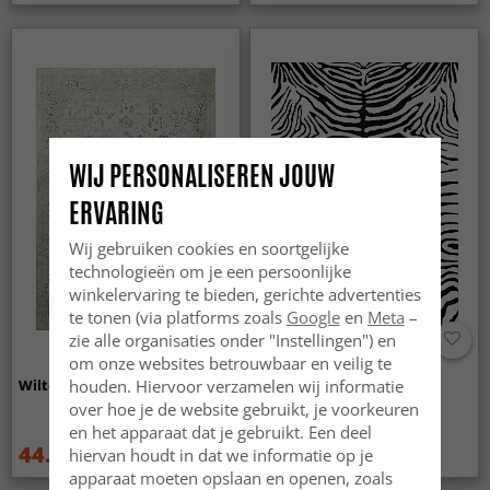
WIJ PERSONALISEREN JOUW
ERVARING
Wij gebruiken cookies en soortgelijke
technologieën om je een persoonlijke
winkelervaring te bieden, gerichte advertenties
te tonen (via platforms zoals
Google
en
Meta
–
zie alle organisaties onder "Instellingen") en
om onze websites betrouwbaar en veilig te
Wilton - Mateur (beige)
Wilton - Zebra (zwart/wit)
houden. Hiervoor verzamelen wij informatie
over hoe je de website gebruikt, je voorkeuren
en het apparaat dat je gebruikt. Een deel
44.99 €
44.99 €
hiervan houdt in dat we informatie op je
59.99 €
59.99 €
apparaat moeten opslaan en openen, zoals