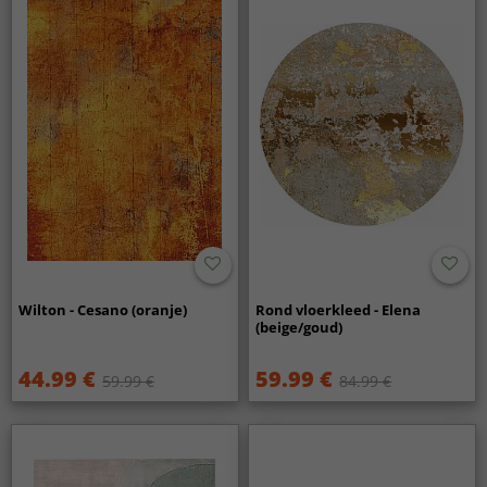
Wilton - Cesano (oranje)
Rond vloerkleed - Elena
(beige/goud)
44.99 €
59.99 €
59.99 €
84.99 €