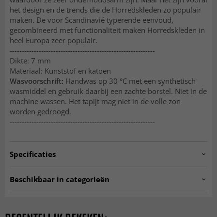
het design en de trends die de Horredskleden zo populair
maken. De voor Scandinavië typerende eenvoud,
gecombineerd met functionaliteit maken Horredskleden in
heel Europa zeer populair.
------------------------------------------------------------
Dikte: 7 mm
Materiaal: Kunststof en katoen
Wasvoorschrift:
Handwas op 30 °C met een synthetisch
wasmiddel en gebruik daarbij een zachte borstel. Niet in de
machine wassen. Het tapijt mag niet in de volle zon
worden gedroogd.
------------------------------------------------------------
Specificaties
Artno:
hrd.goose.graphite
Beschikbaar in categorieën
Plastic vloerkleden
Tapijten voor looppaden
Keuken vloerkleden
Vloerkleden 200 x 300 cm