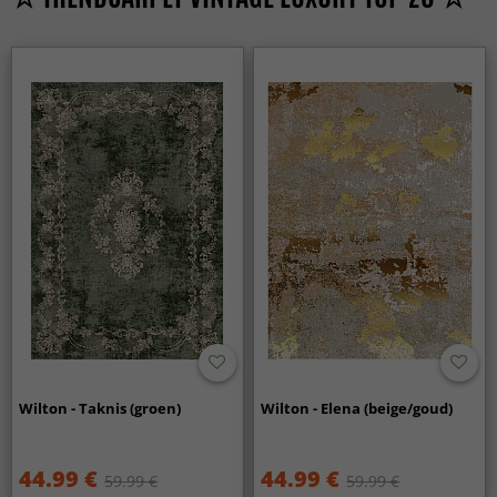
Wilton - Taknis (groen)
Wilton - Elena (beige/goud)
44.99 €
44.99 €
59.99 €
59.99 €