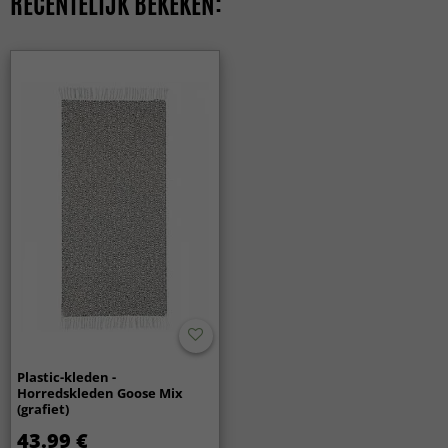
RECENTELIJK BEKEKEN:
Vloerkleden 230 x 160 cm
Vloerkleden 200 x 140 cm
Vloerkleden 80 x 300 cm
MODERNE VLOERKLEDEN
Vloerkleed rechthoekig
Vloerkleden 80 x 150 cm
Vloerkleden 80 x 250 cm
Vloerkleden 160 x 160 cm
ALLE VLOERKLEDEN
Plastic-kleden -
Horredskleden Goose Mix
(grafiet)
43.99 €