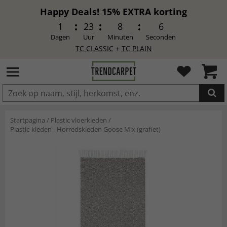
Happy Deals! 15% EXTRA korting
1
23
8
4
Dagen
Uur
Minuten
Seconden
TC CLASSIC
+
TC PLAIN
IN DE WINKELWAGEN GELEGD
Startpagina
/
Plastic vloerkleden
/
Plastic-kleden - Horredskleden Goose Mix (grafiet)