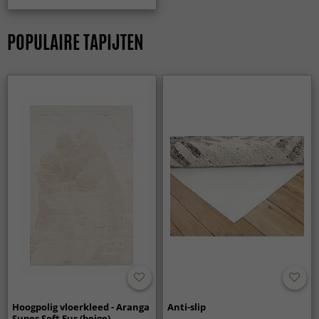
POPULAIRE TAPIJTEN
Hoogpolig vloerkleed - Aranga
Anti-slip
Super Soft Fur (beige)