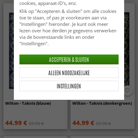
cookies, apparaat-ID's, enz.
Klik op "Accepteren & sluiten" om alle cookies
toe te staan, of pas je voorkeuren aan via
"Instellingen" hieronder. Je kunt ook meer
lezen over hoe derden je gegevens verwerken
via de bovenstaande links en onder
"Instellingen".
ACCEPTEREN & SLUITEN
ALLEEN NOODZAKELIJKE
INSTELLINGEN
Wilton - Taknis (blauw)
Wilton - Taknis (donkergroen)
44.99 €
44.99 €
59.99 €
59.99 €