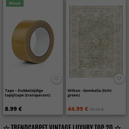
Nieuw
Tape – Dubbelzijdige
Wilton - Gombalia (licht
tapijttape (transparant)
groen)
8.99 €
44.99 €
59.99 €
☆ TRENDCARPET VINTAGE LUXURY TOP 20 ☆