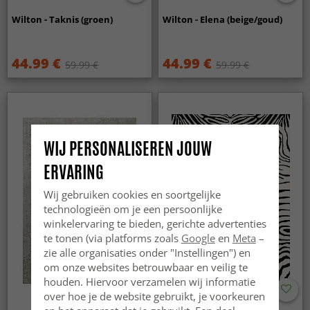
Wilton - Taknis (groen)
Wilton - Elena (beige/goud)
44.99 €
44.99 €
59.99 €
59.99 €
WIJ PERSONALISEREN JOUW
ERVARING
Wij gebruiken cookies en soortgelijke
technologieën om je een persoonlijke
winkelervaring te bieden, gerichte advertenties
te tonen (via platforms zoals
Google
en
Meta
–
zie alle organisaties onder "Instellingen") en
om onze websites betrouwbaar en veilig te
houden. Hiervoor verzamelen wij informatie
over hoe je de website gebruikt, je voorkeuren