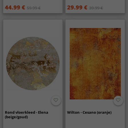
44.99 €
29.99 €
59.99 €
39.99 €
Rond vloerkleed - Elena
Wilton - Cesano (oranje)
(beige/goud)