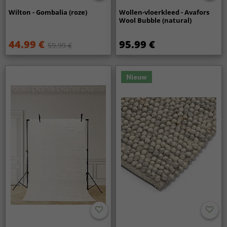
Wilton - Gombalia (roze)
Wollen-vloerkleed - Avafors
Wool Bubble (natural)
44.99 €
95.99 €
59.99 €
Nieuw