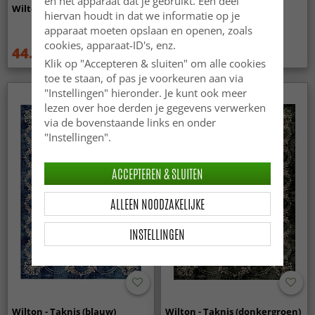
en het apparaat dat je gebruikt. Een deel
Wilton - Mateur (beige)
Wilton - Zebra (zwart/wit)
hiervan houdt in dat we informatie op je
apparaat moeten opslaan en openen, zoals
cookies, apparaat-ID's, enz.
44.99 €
44.99 €
59.99 €
59.99 €
Klik op "Accepteren & sluiten" om alle cookies
toe te staan, of pas je voorkeuren aan via
"Instellingen" hieronder. Je kunt ook meer
lezen over hoe derden je gegevens verwerken
via de bovenstaande links en onder
"Instellingen".
ACCEPTEREN & SLUITEN
ALLEEN NOODZAKELIJKE
INSTELLINGEN
Wilton - Taknis (blauw)
Wilton - Taknis (donkergroen)