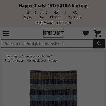
Happy Deals! 15% EXTRA korting
3
5
32
48
Dagen
Uur
Minuten
Seconden
TC CLASSIC
+
TC PLAIN
IN DE WINKELWAGEN GELEGD
Startpagina
/
Plastic vloerkleden
/
Plastic-kleden - Horredskleden Happy