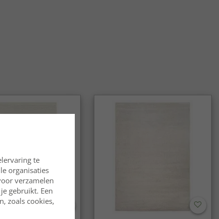
lervaring te
lle organisaties
rvoor verzamelen
je gebruikt. Een
, zoals cookies,