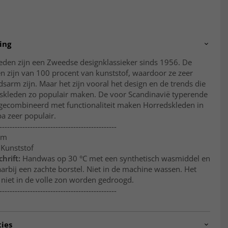
ing
eden zijn een Zweedse designklassieker sinds 1956. De
n zijn van 100 procent van kunststof, waardoor ze zeer
arm zijn. Maar het zijn vooral het design en de trends die
skleden zo populair maken. De voor Scandinavië typerende
gecombineerd met functionaliteit maken Horredskleden in
a zeer populair.
----------------------------------------------
mm
 Kunststof
hrift:
Handwas op 30 °C met een synthetisch wasmiddel en
arbij een zachte borstel. Niet in de machine wassen. Het
 niet in de volle zon worden gedroogd.
----------------------------------------------
ties