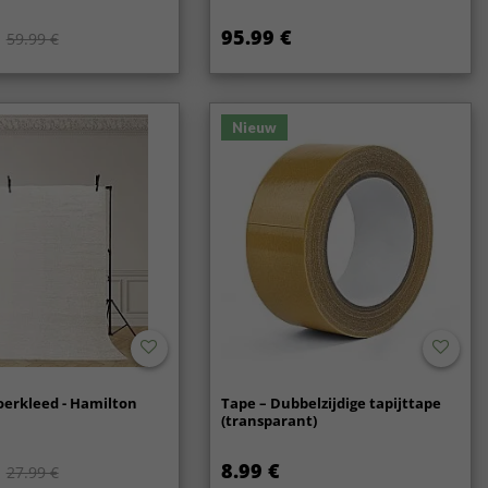
95.99 €
59.99 €
Nieuw
oerkleed - Hamilton
Tape – Dubbelzijdige tapijttape
(transparant)
8.99 €
27.99 €