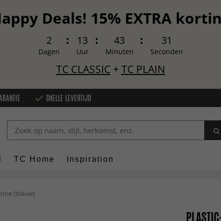
appy Deals! 15% EXTRA korti
2
13
43
30
Dagen
Uur
Minuten
Seconden
TC CLASSIC
+
TC PLAIN
ARANTIE
SNELLE LEVERTIJD
l
TC Home
Inspiration
anne (blauw)
PLASTIC