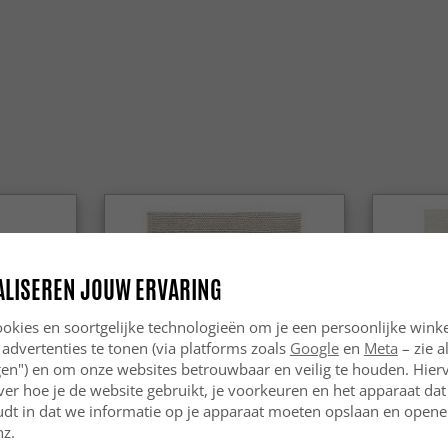
ALISEREN JOUW ERVARING
okies en soortgelijke technologieën om je een persoonlijke winke
 advertenties te tonen (via platforms zoals
Google
en
Meta
– zie a
ngen") en om onze websites betrouwbaar en veilig te houden. Hie
ver hoe je de website gebruikt, je voorkeuren en het apparaat dat 
udt in dat we informatie op je apparaat moeten opslaan en openen
nz.