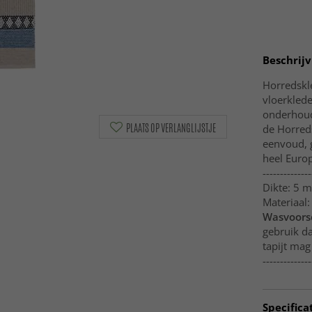
Beschrijv
Horredskl
vloerklede
onderhouds
PLAATS OP VERLANGLIJSTJE
de Horred
eenvoud, 
heel Europ
--------------
Dikte: 5 
Materiaal:
Wasvoorsc
gebruik da
tapijt mag
--------------
Specifica