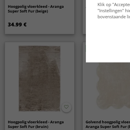
Klik op "Accepte
Hoogpolig vloerkleed - Aranga
Anti-slip
"Instellingen" h
Super Soft Fur (beige)
bovenstaande lin
34.99 €
14.99 €
Nieuw
Hoogpolig vloerkleed - Aranga
Golvend hoogpolig vloer
Super Soft Fur (bruin)
Aranga Super Soft Fur (