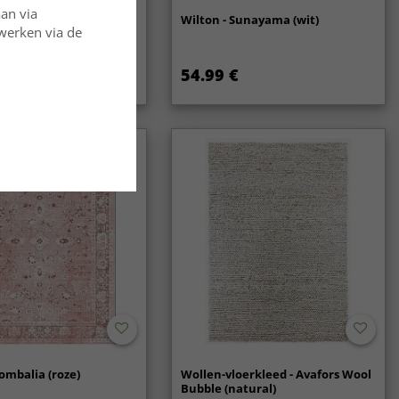
aan via
oerkleed - Coastal
Wilton - Sunayama (wit)
rwerken via de
54.99 €
ombalia (roze)
Wollen-vloerkleed - Avafors Wool
Bubble (natural)