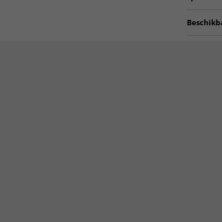
Artno:
hr
Beschikb
Plastic vl
Keuken vl
Vloerkled
Vierkant v
MODERNE
Vloerkled
Vloerkled
ALLE VLO