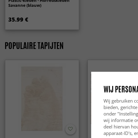
Plastic-kleden - Horredskleden
Savanne (blauw)
35.99 €
POPULAIRE TAPIJTEN
WIJ PERSON
Wij gebruiken co
bieden, gerichte
onder "Instelli
wij informatie o
deel hiervan ho
apparaat-ID's, e