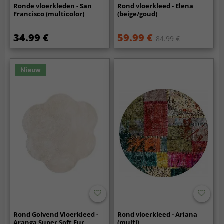
Ronde vloerkleden - San
Rond vloerkleed - Elena
Francisco (multicolor)
(beige/goud)
34.99 €
59.99 €
84.99 €
Nieuw
Rond Golvend Vloerkleed -
Rond vloerkleed - Ariana
Aranga Super Soft Fur
(multi)