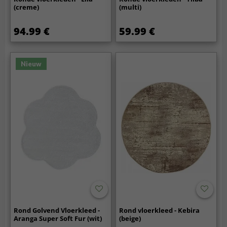
(creme)
(multi)
94.99 €
59.99 €
Nieuw
Rond Golvend Vloerkleed -
Rond vloerkleed - Kebira
Aranga Super Soft Fur (wit)
(beige)