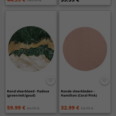
149.99 €
Rond vloerkleed - Padova
Ronde vloerkleden -
(groen/wit/goud)
Hamilton (Coral Pink)
59.99 €
32.99 €
84.99 €
54.99 €