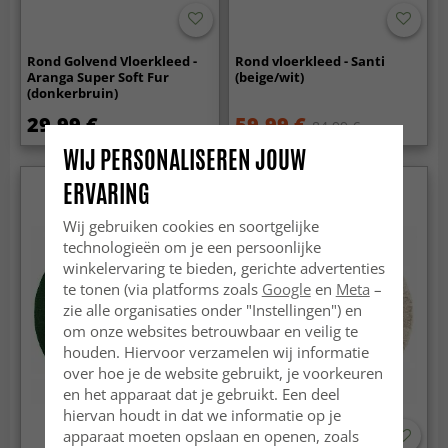
Rond Golvend Vloerkleed -
Rond vloerkleed - Santi
Aranga Super Soft Fur
(beige/wit)
(donkerbruin)
29.99 €
59.99 €
84.99 €
WIJ PERSONALISEREN JOUW
ERVARING
Wij gebruiken cookies en soortgelijke
technologieën om je een persoonlijke
winkelervaring te bieden, gerichte advertenties
te tonen (via platforms zoals
Google
en
Meta
–
zie alle organisaties onder "Instellingen") en
om onze websites betrouwbaar en veilig te
houden. Hiervoor verzamelen wij informatie
over hoe je de website gebruikt, je voorkeuren
en het apparaat dat je gebruikt. Een deel
hiervan houdt in dat we informatie op je
apparaat moeten opslaan en openen, zoals