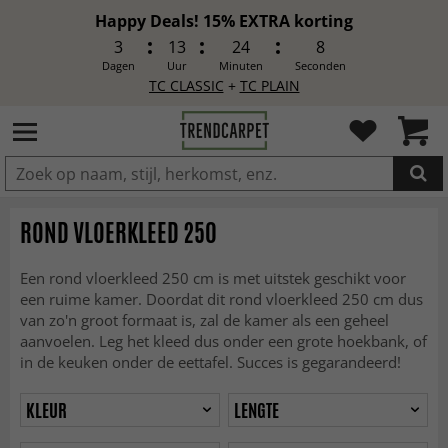
Happy Deals! 15% EXTRA korting
3
13
24
6
Dagen
Uur
Minuten
Seconden
TC CLASSIC
+
TC PLAIN
IN DE WINKELWAGEN GELEGD
ROND VLOERKLEED 250
Een rond vloerkleed 250 cm is met uitstek geschikt voor
een ruime kamer. Doordat dit rond vloerkleed 250 cm dus
van zo'n groot formaat is, zal de kamer als een geheel
aanvoelen. Leg het kleed dus onder een grote hoekbank, of
in de keuken onder de eettafel. Succes is gegarandeerd!
KLEUR
LENGTE