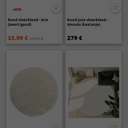
-60%
Rond vloerkleed - Aris
Rond jute vloerkleed -
(zwart/goud)
Amasia (kastanje)
33.99 €
279 €
84.99 €