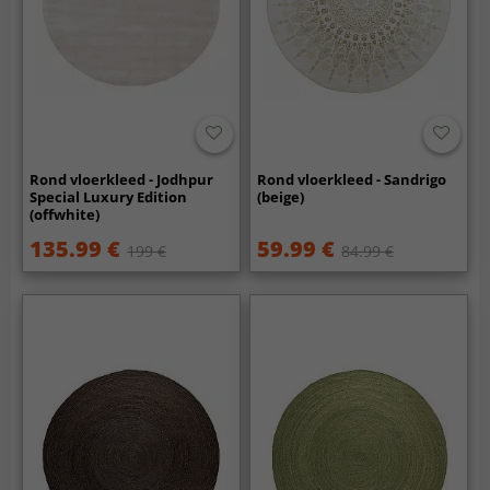
Rond vloerkleed - Jodhpur
Rond vloerkleed - Sandrigo
Special Luxury Edition
(beige)
(offwhite)
135.99 €
59.99 €
199 €
84.99 €