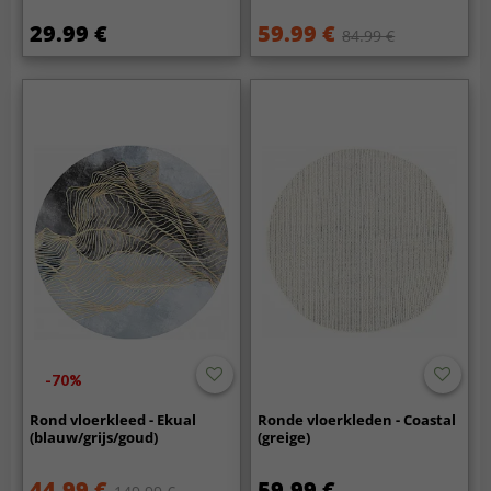
29.99 €
59.99 €
84.99 €
-70%
Rond vloerkleed - Ekual
Ronde vloerkleden - Coastal
(blauw/grijs/goud)
(greige)
44.99 €
59.99 €