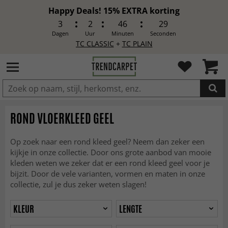
Happy Deals! 15% EXTRA korting
3
2
46
27
Dagen
Uur
Minuten
Seconden
TC CLASSIC
+
TC PLAIN
IN DE WINKELWAGEN GELEGD
ROND VLOERKLEED GEEL
Op zoek naar een rond kleed geel? Neem dan zeker een
kijkje in onze collectie. Door ons grote aanbod van mooie
kleden weten we zeker dat er een rond kleed geel voor je
bijzit. Door de vele varianten, vormen en maten in onze
collectie, zul je dus zeker weten slagen!
KLEUR
LENGTE