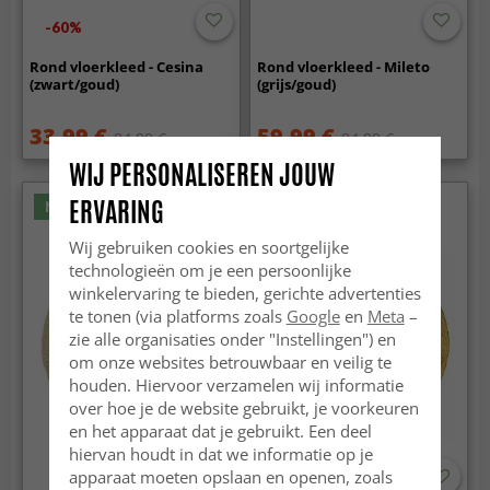
-60%
Rond vloerkleed - Cesina
Rond vloerkleed - Mileto
(zwart/goud)
(grijs/goud)
33.99 €
59.99 €
84.99 €
84.99 €
WIJ PERSONALISEREN JOUW
ERVARING
Nieuw
Wij gebruiken cookies en soortgelijke
technologieën om je een persoonlijke
winkelervaring te bieden, gerichte advertenties
te tonen (via platforms zoals
Google
en
Meta
–
zie alle organisaties onder "Instellingen") en
om onze websites betrouwbaar en veilig te
houden. Hiervoor verzamelen wij informatie
over hoe je de website gebruikt, je voorkeuren
en het apparaat dat je gebruikt. Een deel
hiervan houdt in dat we informatie op je
apparaat moeten opslaan en openen, zoals