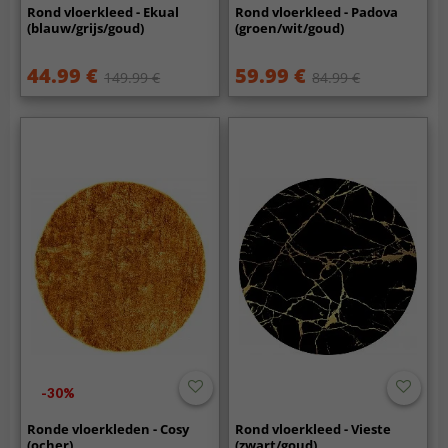
Rond vloerkleed - Ekual
Rond vloerkleed - Padova
(blauw/grijs/goud)
(groen/wit/goud)
44.99 €
59.99 €
149.99 €
84.99 €
-30%
Ronde vloerkleden - Cosy
Rond vloerkleed - Vieste
(ocher)
(zwart/goud)