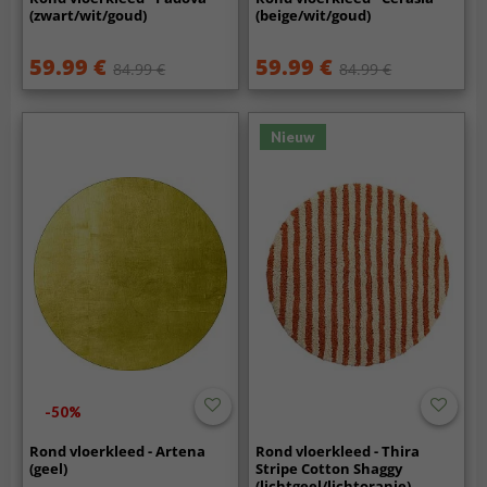
(zwart/wit/goud)
(beige/wit/goud)
59.99 €
59.99 €
84.99 €
84.99 €
Nieuw
-50%
Rond vloerkleed - Artena
Rond vloerkleed - Thira
(geel)
Stripe Cotton Shaggy
(lichtgeel/lichtoranje)