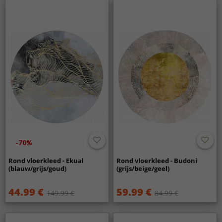
-70%
Rond vloerkleed - Ekual
Rond vloerkleed - Budoni
(blauw/grijs/goud)
(grijs/beige/geel)
44.99 €
59.99 €
149.99 €
84.99 €