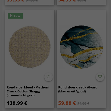
84.99 €
189 €
Nieuw
Rond vloerkleed - Methoni
Rond vloerkleed - Alvaro
Check Cotton Shaggy
(blauw/wit/goud)
(crème/lichtgeel)
139.99 €
59.99 €
84.99 €