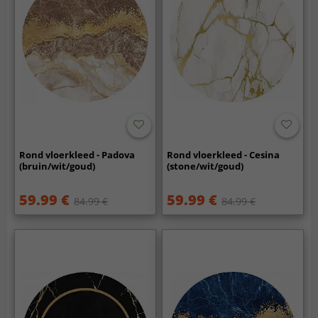
Rond vloerkleed - Padova
Rond vloerkleed - Cesina
(bruin/wit/goud)
(stone/wit/goud)
59.99 €
59.99 €
84.99 €
84.99 €