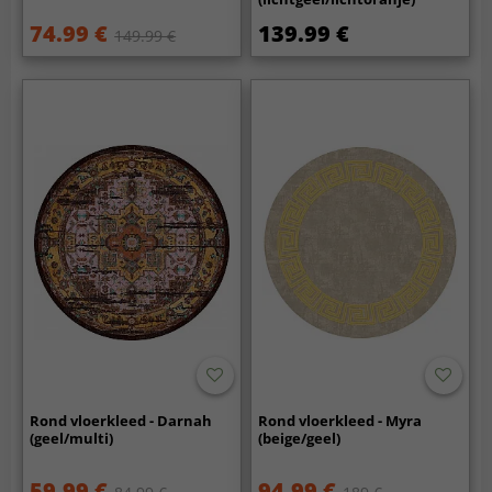
74.99 €
139.99 €
149.99 €
Rond vloerkleed - Darnah
Rond vloerkleed - Myra
(geel/multi)
(beige/geel)
59.99 €
94.99 €